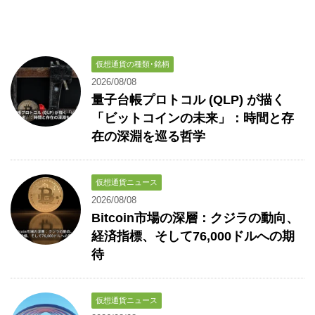
仮想通貨の種類･銘柄
2026/08/08
量子台帳プロトコル (QLP) が描く
「ビットコインの未来」：時間と存
在の深淵を巡る哲学
仮想通貨ニュース
2026/08/08
Bitcoin市場の深層：クジラの動向、
経済指標、そして76,000ドルへの期
待
仮想通貨ニュース