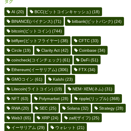
タグ
AI
(20)
BCC(ビットコインキャッシュ)
(18)
BINANCE(バイナンス)
(71)
bitbank(ビットバンク)
(24)
bitcoin(ビットコイン)
(744)
bitflyer(ビットフライヤー)
(38)
CFTC
(33)
Circle
(19)
Clarity Act
(42)
Coinbase
(34)
coincheck(コインチェック)
(61)
DeFi
(51)
Ethereum(イーサリアム)
(306)
FTX
(34)
GMOコイン
(61)
Kalshi
(23)
Litecoin(ライトコイン)
(19)
NEM･XEM(ネム)
(31)
NFT
(63)
Polymarket
(28)
ripple(リップル)
(368)
RWA
(20)
SEC
(25)
Solana
(32)
Strategy
(28)
Web3
(65)
XRP
(24)
zaif(ザイフ)
(25)
イーサリアム
(29)
ウォレット
(21)