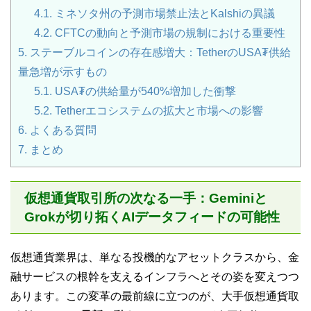
4.1.
ミネソタ州の予測市場禁止法とKalshiの異議
4.2.
CFTCの動向と予測市場の規制における重要性
5.
ステーブルコインの存在感増大：TetherのUSA₮供給
量急増が示すもの
5.1.
USA₮の供給量が540%増加した衝撃
5.2.
Tetherエコシステムの拡大と市場への影響
6.
よくある質問
7.
まとめ
仮想通貨取引所の次なる一手：Geminiと
Grokが切り拓くAIデータフィードの可能性
仮想通貨業界は、単なる投機的なアセットクラスから、金
融サービスの根幹を支えるインフラへとその姿を変えつつ
あります。この変革の最前線に立つのが、大手仮想通貨取