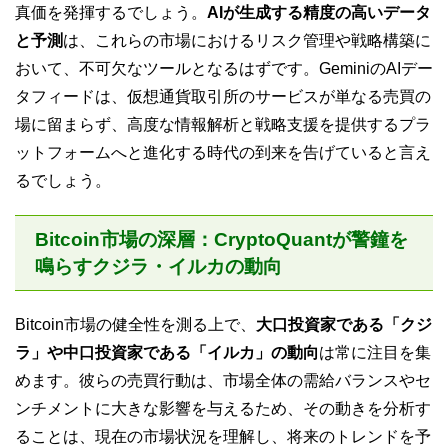
真価を発揮するでしょう。
AIが生成する精度の高いデータ
と予測
は、これらの市場におけるリスク管理や戦略構築に
おいて、不可欠なツールとなるはずです。GeminiのAIデー
タフィードは、仮想通貨取引所のサービスが単なる売買の
場に留まらず、高度な情報解析と戦略支援を提供するプラ
ットフォームへと進化する時代の到来を告げていると言え
るでしょう。
Bitcoin市場の深層：CryptoQuantが警鐘を
鳴らすクジラ・イルカの動向
Bitcoin市場の健全性を測る上で、
大口投資家である「クジ
ラ」や中口投資家である「イルカ」の動向
は常に注目を集
めます。彼らの売買行動は、市場全体の需給バランスやセ
ンチメントに大きな影響を与えるため、その動きを分析す
ることは、現在の市場状況を理解し、将来のトレンドを予