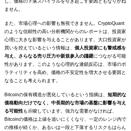
し、価格の下落スパイラルを引き起こす要因ともなりかね
ません。
また、市場心理への影響も無視できません。CryptoQuant
のような信頼性の高い分析機関からのレポートは、投資家
心理に大きな影響を与えることがあります。大口投資家が
買いを控えているという情報は、
個人投資家にも警戒感を
与え、さらなる売り圧力や新規参入の躊躇
につながる可能
性があります。このような心理的な連鎖反応は、市場のボ
ラティリティを高め、価格の不安定性を増大させる要因と
なることも考えられます。
Bitcoinの保有構造が悪化しているという指摘は、
短期的な
価格動向だけでなく、中長期的な市場の基盤に影響を与え
る可能性
も示唆しています。強力な需要がなければ、
Bitcoinの価格は上値を追いにくくなり、一定のレンジ内で
の推移が続くか、あるいは一段と下落するリスクもはらん