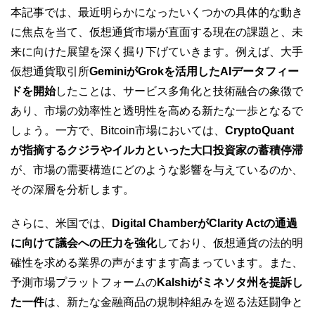
本記事では、最近明らかになったいくつかの具体的な動き
に焦点を当て、仮想通貨市場が直面する現在の課題と、未
来に向けた展望を深く掘り下げていきます。例えば、大手
仮想通貨取引所
GeminiがGrokを活用したAIデータフィー
ドを開始
したことは、サービス多角化と技術融合の象徴で
あり、市場の効率性と透明性を高める新たな一歩となるで
しょう。一方で、Bitcoin市場においては、
CryptoQuant
が指摘するクジラやイルカといった大口投資家の蓄積停滞
が、市場の需要構造にどのような影響を与えているのか、
その深層を分析します。
さらに、米国では、
Digital ChamberがClarity Actの通過
に向けて議会への圧力を強化
しており、仮想通貨の法的明
確性を求める業界の声がますます高まっています。また、
予測市場プラットフォームの
Kalshiがミネソタ州を提訴し
た一件
は、新たな金融商品の規制枠組みを巡る法廷闘争と