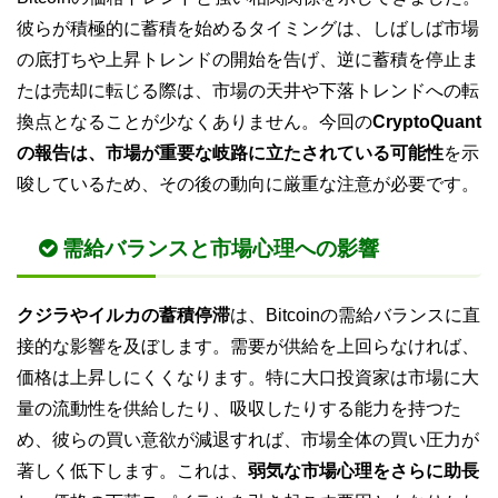
彼らが積極的に蓄積を始めるタイミングは、しばしば市場
の底打ちや上昇トレンドの開始を告げ、逆に蓄積を停止ま
たは売却に転じる際は、市場の天井や下落トレンドへの転
換点となることが少なくありません。今回の
CryptoQuant
の報告は、市場が重要な岐路に立たされている可能性
を示
唆しているため、その後の動向に厳重な注意が必要です。
需給バランスと市場心理への影響
クジラやイルカの蓄積停滞
は、Bitcoinの需給バランスに直
接的な影響を及ぼします。需要が供給を上回らなければ、
価格は上昇しにくくなります。特に大口投資家は市場に大
量の流動性を供給したり、吸収したりする能力を持つた
め、彼らの買い意欲が減退すれば、市場全体の買い圧力が
著しく低下します。これは、
弱気な市場心理をさらに助長