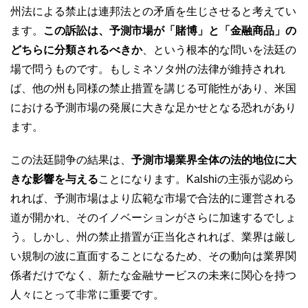
州法による禁止は連邦法との矛盾を生じさせると考えてい
ます。
この訴訟は、予測市場が「賭博」と「金融商品」の
どちらに分類されるべきか
、という根本的な問いを法廷の
場で問うものです。もしミネソタ州の法律が維持されれ
ば、他の州も同様の禁止措置を講じる可能性があり、米国
における予測市場の発展に大きな足かせとなる恐れがあり
ます。
この法廷闘争の結果は、
予測市場業界全体の法的地位に大
きな影響を与える
ことになります。Kalshiの主張が認めら
れれば、予測市場はより広範な市場で合法的に運営される
道が開かれ、そのイノベーションがさらに加速するでしょ
う。しかし、州の禁止措置が正当化されれば、業界は厳し
い規制の波に直面することになるため、その動向は業界関
係者だけでなく、新たな金融サービスの未来に関心を持つ
人々にとって非常に重要です。