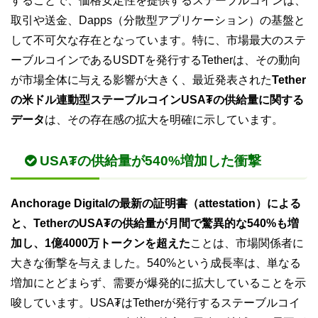
することで、価格安定性を提供するステーブルコインは、
取引や送金、Dapps（分散型アプリケーション）の基盤と
して不可欠な存在となっています。特に、市場最大のステ
ーブルコインであるUSDTを発行するTetherは、その動向
が市場全体に与える影響が大きく、最近発表された
Tether
の米ドル連動型ステーブルコインUSA₮の供給量に関する
データ
は、その存在感の拡大を明確に示しています。
USA₮の供給量が540%増加した衝撃
Anchorage Digitalの最新の証明書（attestation）による
と、TetherのUSA₮の供給量が月間で驚異的な540%も増
加し、1億4000万トークンを超えた
ことは、市場関係者に
大きな衝撃を与えました。540%という成長率は、単なる
増加にとどまらず、需要が爆発的に拡大していることを示
唆しています。USA₮はTetherが発行するステーブルコイ