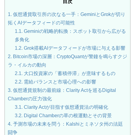
目次
1.
仮想通貨取引所の次なる一手：GeminiとGrokが切り
拓くAIデータフィードの可能性
1.1.
Geminiの戦略的転換：スポット取引から広がる
多角化
1.2.
Grok搭載AIデータフィードが市場に与える影響
2.
Bitcoin市場の深層：CryptoQuantが警鐘を鳴らすクジ
ラ・イルカの動向
2.1.
大口投資家の「蓄積停滞」が意味するもの
2.2.
需給バランスと市場心理への影響
3.
仮想通貨規制の最前線：Clarity Actを巡るDigital
Chamberの圧力強化
3.1.
Clarity Actが目指す仮想通貨法の明確化
3.2.
Digital Chamberの草の根運動とその背景
4.
予測市場の未来を問う：Kalshiとミネソタ州の法廷
闘争