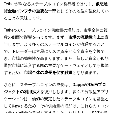
Tetherが単なるステーブルコイン発行者ではなく、
仮想通
貨金融インフラの重要な一部
としてその地位を強化してい
ることを意味します。
Tetherのステーブルコイン供給量の増加は、市場全体に複
数の側面で影響を与えます。まず、
市場の流動性向上
に寄
与します。より多くのステーブルコインが流通すること
で、トレーダーは容易にリスク資産と安全資産を交換で
き、市場の効率性が高まります。また、新しい資金が仮想
通貨市場に流入する際の主要なゲートウェイとしても機能
するため、
市場全体の成長を促す触媒
となり得ます。
さらに、ステーブルコインの成長は、
DappsやDeFiプロ
ジェクトの利用拡大
を後押しします。多くの分散型アプリ
ケーションは、価値の安定したステーブルコインを基盤と
して動作するため、その供給量の増加は、これらのエコシ
ステムの健全な発展を支えることになります。USA₮の急