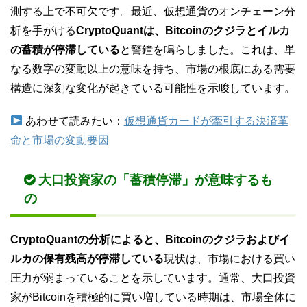
測する上で不可欠です。最近、仮想通貨のオンチェーン分
析を手がける
CryptoQuantは、Bitcoinのクジラとイルカ
の蓄積が停滞している
と警鐘を鳴らしました。これは、単
なる数字の変動以上の意味を持ち、市場の根底にある需要
構造に深刻な変化が起きている可能性を示唆しています。
あわせて読みたい：
仮想通貨カードが牽引する決済革
命と市場の変動要因
大口投資家の「蓄積停滞」が意味するも
の
CryptoQuantの分析によると、Bitcoinのクジラおよびイ
ルカの保有残高が停滞している
現状は、市場における買い
圧力が弱まっていることを示しています。通常、大口投資
家がBitcoinを積極的に買い増している時期は、市場全体に