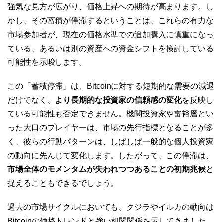
強気な見方が広がり、価格上昇への期待が高まります。し
かし、その蓄積が停滞するということは、これらの有力な
市場参加者が、現在の価格水準での追加購入に慎重になっ
ている、あるいは別の資産への資金シフトを検討している
可能性を示唆します。
この「蓄積停滞」は、Bitcoinに対する短期的な需要の減退
だけでなく、
より長期的な投資家の信頼感の変化
を反映し
ている可能性も否定できません。機関投資家や富裕層とい
った大口のプレイヤーは、市場の先行指標となることが多
く、彼らの行動パターンは、しばしば一般的な個人投資家
の動向に先んじて変化します。したがって、この停滞は、
市場全体のモメンタムが失われつつあることの初期兆候
と
捉えることもできるでしょう。
過去の市場サイクルにおいても、クジラやイルカの動向は
Bitcoinの価格トレンドと強い相関関係を示してきました。