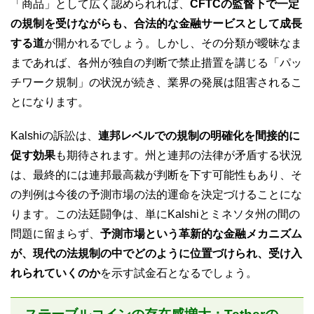
「商品」として広く認められれば、
CFTCの監督下で一定
の規制を受けながらも、合法的な金融サービスとして成長
する道
が開かれるでしょう。しかし、その分類が曖昧なま
まであれば、各州が独自の判断で禁止措置を講じる「パッ
チワーク規制」の状況が続き、業界の発展は阻害されるこ
とになります。
Kalshiの訴訟は、
連邦レベルでの規制の明確化を間接的に
促す効果
も期待されます。州と連邦の法律が矛盾する状況
は、最終的には連邦最高裁が判断を下す可能性もあり、そ
の判例は今後の予測市場の法的運命を決定づけることにな
ります。この法廷闘争は、単にKalshiとミネソタ州の間の
問題に留まらず、
予測市場という革新的な金融メカニズム
が、現代の法規制の中でどのように位置づけられ、受け入
れられていくのか
を示す試金石となるでしょう。