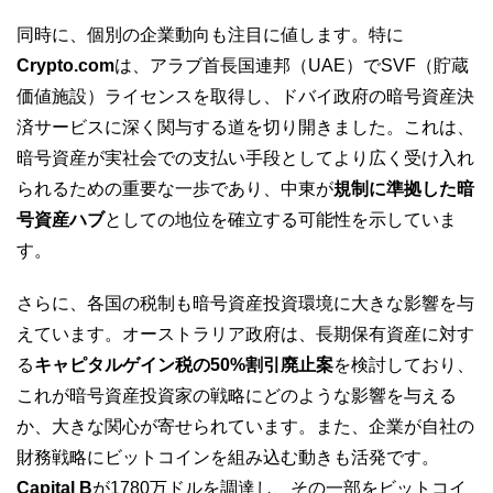
同時に、個別の企業動向も注目に値します。特に
Crypto.com
は、アラブ首長国連邦（UAE）でSVF（貯蔵
価値施設）ライセンスを取得し、ドバイ政府の暗号資産決
済サービスに深く関与する道を切り開きました。これは、
暗号資産が実社会での支払い手段としてより広く受け入れ
られるための重要な一歩であり、中東が
規制に準拠した暗
号資産ハブ
としての地位を確立する可能性を示していま
す。
さらに、各国の税制も暗号資産投資環境に大きな影響を与
えています。オーストラリア政府は、長期保有資産に対す
る
キャピタルゲイン税の50%割引廃止案
を検討しており、
これが暗号資産投資家の戦略にどのような影響を与える
か、大きな関心が寄せられています。また、企業が自社の
財務戦略にビットコインを組み込む動きも活発です。
Capital B
が1780万ドルを調達し、その一部をビットコイ