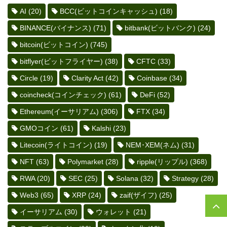
AI
(20)
BCC(ビットコインキャッシュ)
(18)
BINANCE(バイナンス)
(71)
bitbank(ビットバンク)
(24)
bitcoin(ビットコイン)
(745)
bitflyer(ビットフライヤー)
(38)
CFTC
(33)
Circle
(19)
Clarity Act
(42)
Coinbase
(34)
coincheck(コインチェック)
(61)
DeFi
(52)
Ethereum(イーサリアム)
(306)
FTX
(34)
GMOコイン
(61)
Kalshi
(23)
Litecoin(ライトコイン)
(19)
NEM･XEM(ネム)
(31)
NFT
(63)
Polymarket
(28)
ripple(リップル)
(368)
RWA
(20)
SEC
(25)
Solana
(32)
Strategy
(28)
Web3
(65)
XRP
(24)
zaif(ザイフ)
(25)
イーサリアム
(30)
ウォレット
(21)