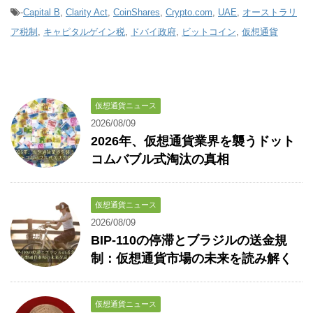
-
Capital B
,
Clarity Act
,
CoinShares
,
Crypto.com
,
UAE
,
オーストラリ
ア税制
,
キャピタルゲイン税
,
ドバイ政府
,
ビットコイン
,
仮想通貨
仮想通貨ニュース
2026/08/09
2026年、仮想通貨業界を襲うドット
コムバブル式淘汰の真相
仮想通貨ニュース
2026/08/09
BIP-110の停滞とブラジルの送金規
制：仮想通貨市場の未来を読み解く
仮想通貨ニュース