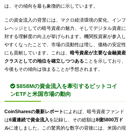
は、その傾向を最も象徴的に示しています。
この資金流入の背景には、マクロ経済環境の変化、インフ
レヘッジとしての暗号資産の魅力、そしてデジタル資産に
対する理解度の向上が挙げられます。機関投資家が参入し
やすくなったことで、市場の流動性は増し、価格の安定性
にも貢献しています。これは、
暗号資産が主要な金融資産
クラスとしての地位を確立しつつある
ことを示しており、
今後もその傾向は強まることが予想されます。
$858Mの資金流入を牽引するビットコイ
ンETFと米国市場の動向
CoinSharesの最新レポート
によれば、暗号資産ファンド
は
6週連続で資金流入
を記録し、その総額は
8億5800万ド
ル
に達しました。この驚異的な数字の背後には、米国の現