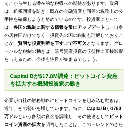
そこから生じる潜在的な税収への期待があります。政府
は、租税回避を防ぎ、既存の金融資産と同等の税務上の公
平性を確保しようと努めているのです。投資家にとって
は、
各国の税制に関する情報を常にアップデート
し、自身
の居住国だけでなく、投資先の国の税制も理解しておくこ
とが、
賢明な投資判断を下す上で不可欠
となります。グロ
ーバルな税制の動きは、暗号資産投資の収益性に直接影響
を与えるため、今後も注目が集まるでしょう。
Capital Bが$17.8M調達：ビットコイン資産
を拡大する機関投資家の動き
企業が自社の財務戦略にビットコインを組み込む動きは、
近年、その勢いを増しています。特に、
Capital B
が
1780
万ドル
という多額の資金を調達し、その使途として
ビット
コイン資産の拡大
を明言したことは、このトレンドのさら