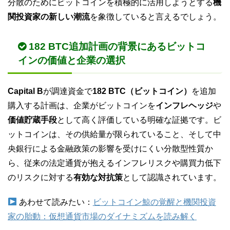
分散のためにビットコインを積極的に活用しようとする
機
関投資家の新しい潮流
を象徴していると言えるでしょう。
182 BTC追加計画の背景にあるビットコ
インの価値と企業の選択
Capital B
が調達資金で
182 BTC（ビットコイン）
を追加
購入する計画は、企業がビットコインを
インフレヘッジ
や
価値貯蔵手段
として高く評価している明確な証拠です。ビ
ットコインは、その供給量が限られていること、そして中
央銀行による金融政策の影響を受けにくい分散型性質か
ら、従来の法定通貨が抱えるインフレリスクや購買力低下
のリスクに対する
有効な対抗策
として認識されています。
あわせて読みたい：
ビットコイン鯨の覚醒と機関投資
家の胎動：仮想通貨市場のダイナミズムを読み解く