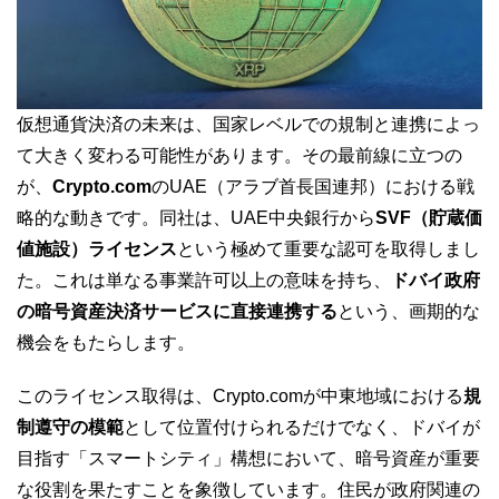
仮想通貨決済の未来は、国家レベルでの規制と連携によっ
て大きく変わる可能性があります。その最前線に立つの
が、
Crypto.com
のUAE（アラブ首長国連邦）における戦
略的な動きです。同社は、UAE中央銀行から
SVF（貯蔵価
値施設）ライセンス
という極めて重要な認可を取得しまし
た。これは単なる事業許可以上の意味を持ち、
ドバイ政府
の暗号資産決済サービスに直接連携する
という、画期的な
機会をもたらします。
このライセンス取得は、Crypto.comが中東地域における
規
制遵守の模範
として位置付けられるだけでなく、ドバイが
目指す「スマートシティ」構想において、暗号資産が重要
な役割を果たすことを象徴しています。住民が政府関連の