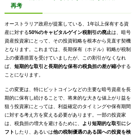
再考
オーストラリア政府が提案している、1年以上保有する資
産に対する
50%のキャピタルゲイン税割引の廃止
は、暗号
資産投資家にとって、その投資戦略を根本から見直す契機
となります。これまでは、長期保有（ホドル）戦略が税制
上の優遇措置を受けていましたが、この割引がなくなれ
ば、
短期的な取引と長期的な保有の税負担の差が縮小
する
ことになります。
この変更は、特にビットコインなどの主要な暗号資産を長
期的に保有し続けることで、将来的な大きな値上がり益を
狙う投資家にとっては、利益確定のタイミングや保有期間
に対する考え方を変える必要があります。一部の投資家
は、税負担の増大を避けるために、
より短期的な取引にシ
フト
したり、あるいは
他の税制優遇のある国への投資を検