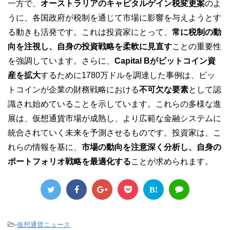
一方で、
オーストラリアのキャピタルゲイン税変更案
のよ
うに、各国政府が税制を通じて市場に影響を与えようとす
る動きも活発です。これは投資家にとって、
常に税制の動
向を注視し、自身の投資戦略を柔軟に見直す
ことの重要性
を強調しています。さらに、
Capital Bがビットコイン資
産を拡大
するために1780万ドルを調達した事例は、ビッ
トコインが企業の財務戦略における
不可欠な要素
として認
識され始めていることを示しています。これらの多様な進
展は、仮想通貨市場が成熟し、より広範な金融システムに
統合されていく未来を予測させるものです。投資家は、こ
れらの情報を基に、
市場の動向を注意深く分析し、自身の
ポートフォリオ戦略を最適化する
ことが求められます。
B!
-
仮想通貨ニュース