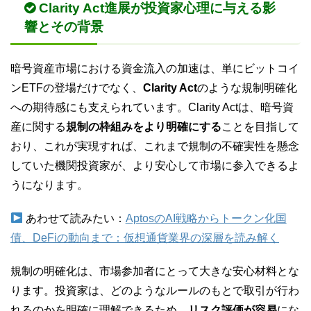
Clarity Act進展が投資家心理に与える影
響とその背景
暗号資産市場における資金流入の加速は、単にビットコイ
ンETFの登場だけでなく、
Clarity Act
のような規制明確化
への期待感にも支えられています。Clarity Actは、暗号資
産に関する
規制の枠組みをより明確にする
ことを目指して
おり、これが実現すれば、これまで規制の不確実性を懸念
していた機関投資家が、より安心して市場に参入できるよ
うになります。
あわせて読みたい：
AptosのAI戦略からトークン化国
債、DeFiの動向まで：仮想通貨業界の深層を読み解く
規制の明確化は、市場参加者にとって大きな安心材料とな
ります。投資家は、どのようなルールのもとで取引が行わ
れるのかを明確に理解できるため、
リスク評価が容易
にな