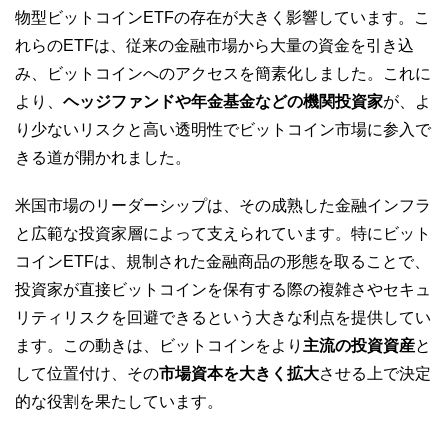
物型ビットコインETFの存在が大きく影響しています。こ
れらのETFは、従来の金融市場から大量の資金を引き込
み、ビットコインへのアクセスを簡素化しました。これに
より、
ヘッジファンドや年金基金などの機関投資家
が、よ
り少ないリスクと高い透明性でビットコイン市場に参入で
きる道が開かれました。
米国市場のリーダーシップは、その成熟した金融インフラ
と広範な投資家層によって支えられています。特にビット
コインETFは、規制された金融商品の形態を取ることで、
投資家が直接ビットコインを保有する際の複雑さやセキュ
リティリスクを回避できるという大きな利点を提供してい
ます。この動きは、ビットコインをより
主流の投資資産
と
して位置付け、その
市場資本を大きく拡大
させる上で決定
的な役割を果たしています。