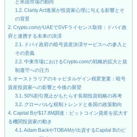
と米国市場の動向
1.2.
Clarity Act進展が投資家心理に与える影響とそ
の背景
2.
Crypto.comがUAEでSVFライセンス取得：ドバイ政
府と連携する未来の決済
2.1.
ドバイ政府の暗号資産決済サービスへの参入と
その意義
2.2.
中東市場におけるCrypto.comの戦略的拡大と規
制遵守への注力
3.
オーストラリアのキャピタルゲイン税変更案：暗号
資産投資家への影響と今後の展望
3.1.
50%割引廃止がもたらす長期投資戦略の再考
3.2.
グローバルな税制トレンドと各国の政策動向
4.
Capital Bが$17.8M調達：ビットコイン資産を拡大す
る機関投資家の動き
4.1.
Adam BackやTOBAMが出資するCapital Bのビ