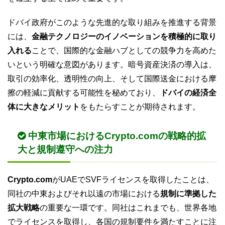
ドバイ政府がこのような先進的な取り組みを推進する背景
には、
金融テクノロジーのイノベーションを積極的に取り
入れる
ことで、国際的な金融ハブとしての競争力を高めた
いという明確な意図があります。暗号資産決済の導入は、
取引の効率化、透明性の向上、そして国際送金における摩
擦の軽減に貢献する可能性を秘めており、
ドバイの経済全
体に大きなメリット
をもたらすことが期待されます。
中東市場におけるCrypto.comの戦略的拡
大と規制遵守への注力
Crypto.com
がUAEでSVFライセンスを取得したことは、
同社の中東およびそれ以遠の市場における
規制に準拠した
拡大戦略
の重要な一環です。同社はこれまでも、世界各地
でライセンスを取得し、各国の規制要件を満たすことに注