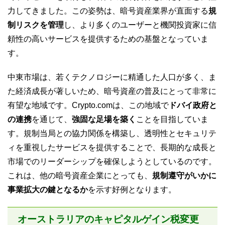
力してきました。この姿勢は、暗号資産業界が直面する
規
制リスクを管理
し、より多くのユーザーと機関投資家に信
頼性の高いサービスを提供するための基盤となっていま
す。
中東市場は、若くテクノロジーに精通した人口が多く、ま
た経済成長が著しいため、暗号資産の普及にとって非常に
有望な地域です。Crypto.comは、この地域で
ドバイ政府と
の連携
を通じて、
強固な足場を築く
ことを目指していま
す。規制当局との協力関係を構築し、透明性とセキュリテ
ィを重視したサービスを提供することで、長期的な成長と
市場でのリーダーシップを確保しようとしているのです。
これは、他の暗号資産企業にとっても、
規制遵守がいかに
事業拡大の鍵となるか
を示す好例となります。
オーストラリアのキャピタルゲイン税変更