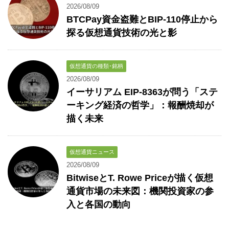
2026/08/09
BTCPay資金盗難とBIP-110停止から
探る仮想通貨技術の光と影
仮想通貨の種類･銘柄
2026/08/09
イーサリアム EIP-8363が問う「ステ
ーキング経済の哲学」：報酬焼却が
描く未来
仮想通貨ニュース
2026/08/09
BitwiseとT. Rowe Priceが描く仮想
通貨市場の未来図：機関投資家の参
入と各国の動向