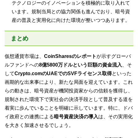
テクノロジーのイノベーションを積極的に取り入れて
います。規制当局との協力関係も進んでおり、暗号資
産の普及と実用化に向けた環境が整いつつあります。
まとめ
仮想通貨市場は、
CoinSharesのレポート
が示すグローバ
ルファンドへの
8億5800万ドルという巨額の資金流入
、そ
して
Crypto.comのUAEでのSVFライセンス取得
といった
画期的な出来事により、新たな局面を迎えています。これ
らの動きは、暗号資産が機関投資家からの信頼を獲得し、
規制された環境下で実社会の決済手段として普及する道を
着実に歩んでいることを明確に示しています。特に、ドバ
イ政府との連携による
暗号資産決済の導入
は、その実用化
を大きく加速させるでしょう。