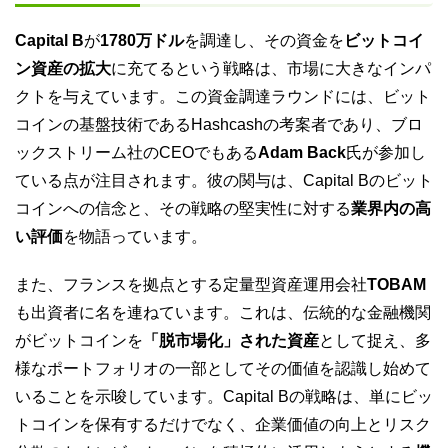
Capital B
が
1780万ドル
を調達し、その資金を
ビットコイ
ン資産の拡大
に充てるという戦略は、市場に大きなインパ
クトを与えています。この資金調達ラウンドには、ビット
コインの基盤技術であるHashcashの考案者であり、ブロ
ックストリーム社のCEOでもある
Adam Back
氏が参加し
ている点が注目されます。彼の関与は、Capital Bのビット
コインへの信念と、その戦略の堅実性に対する
業界内の高
い評価
を物語っています。
また、フランスを拠点とする定量型資産運用会社
TOBAM
も出資者に名を連ねています。これは、伝統的な金融機関
がビットコインを
「脱市場化」された資産
として捉え、多
様なポートフォリオの一部としてその価値を認識し始めて
いることを示唆しています。Capital Bの戦略は、単にビッ
トコインを保有するだけでなく、企業価値の向上とリスク