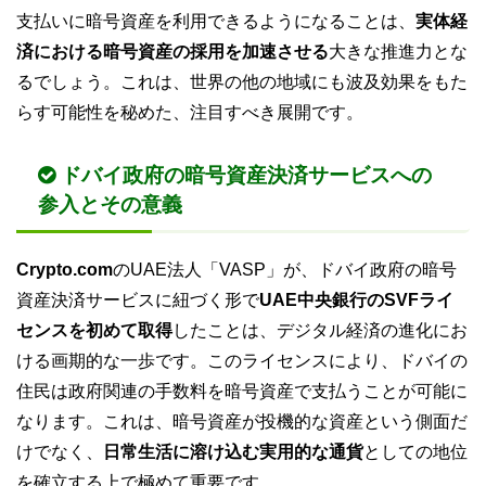
支払いに暗号資産を利用できるようになることは、
実体経
済における暗号資産の採用を加速させる
大きな推進力とな
るでしょう。これは、世界の他の地域にも波及効果をもた
らす可能性を秘めた、注目すべき展開です。
ドバイ政府の暗号資産決済サービスへの
参入とその意義
Crypto.com
のUAE法人「VASP」が、ドバイ政府の暗号
資産決済サービスに紐づく形で
UAE中央銀行のSVFライ
センスを初めて取得
したことは、デジタル経済の進化にお
ける画期的な一歩です。このライセンスにより、ドバイの
住民は政府関連の手数料を暗号資産で支払うことが可能に
なります。これは、暗号資産が投機的な資産という側面だ
けでなく、
日常生活に溶け込む実用的な通貨
としての地位
を確立する上で極めて重要です。