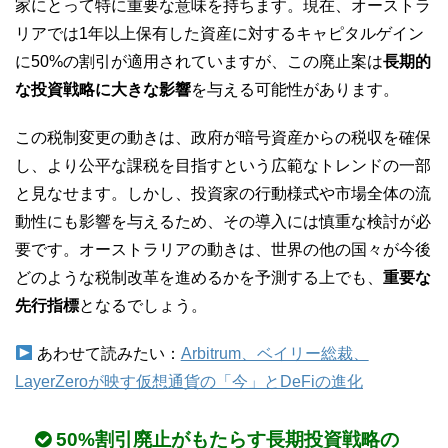
家にとって特に重要な意味を持ちます。現在、オーストラ
リアでは1年以上保有した資産に対するキャピタルゲイン
に50%の割引が適用されていますが、この廃止案は
長期的
な投資戦略に大きな影響
を与える可能性があります。
この税制変更の動きは、政府が暗号資産からの税収を確保
し、より公平な課税を目指すという広範なトレンドの一部
と見なせます。しかし、投資家の行動様式や市場全体の流
動性にも影響を与えるため、その導入には慎重な検討が必
要です。オーストラリアの動きは、世界の他の国々が今後
どのような税制改革を進めるかを予測する上でも、
重要な
先行指標
となるでしょう。
あわせて読みたい：
Arbitrum、ベイリー総裁、
LayerZeroが映す仮想通貨の「今」とDeFiの進化
50%割引廃止がもたらす長期投資戦略の