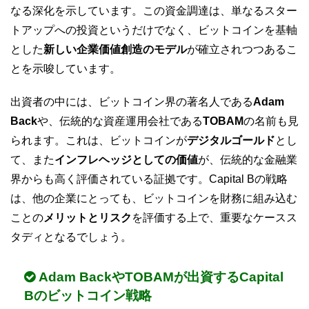
なる深化を示しています。この資金調達は、単なるスター
トアップへの投資というだけでなく、ビットコインを基軸
とした
新しい企業価値創造のモデル
が確立されつつあるこ
とを示唆しています。
出資者の中には、ビットコイン界の著名人である
Adam
Back
や、伝統的な資産運用会社である
TOBAM
の名前も見
られます。これは、ビットコインが
デジタルゴールド
とし
て、また
インフレヘッジとしての価値
が、伝統的な金融業
界からも高く評価されている証拠です。Capital Bの戦略
は、他の企業にとっても、ビットコインを財務に組み込む
ことの
メリットとリスク
を評価する上で、重要なケースス
タディとなるでしょう。
Adam BackやTOBAMが出資するCapital
Bのビットコイン戦略