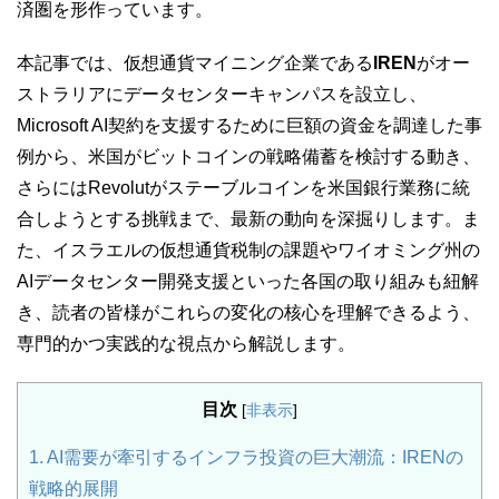
済圏を形作っています。
本記事では、仮想通貨マイニング企業である
IREN
がオー
ストラリアにデータセンターキャンパスを設立し、
Microsoft AI契約を支援するために巨額の資金を調達した事
例から、米国がビットコインの戦略備蓄を検討する動き、
さらにはRevolutがステーブルコインを米国銀行業務に統
合しようとする挑戦まで、最新の動向を深掘りします。ま
た、イスラエルの仮想通貨税制の課題やワイオミング州の
AIデータセンター開発支援といった各国の取り組みも紐解
き、読者の皆様がこれらの変化の核心を理解できるよう、
専門的かつ実践的な視点から解説します。
目次
[
非表示
]
1.
AI需要が牽引するインフラ投資の巨大潮流：IRENの
戦略的展開