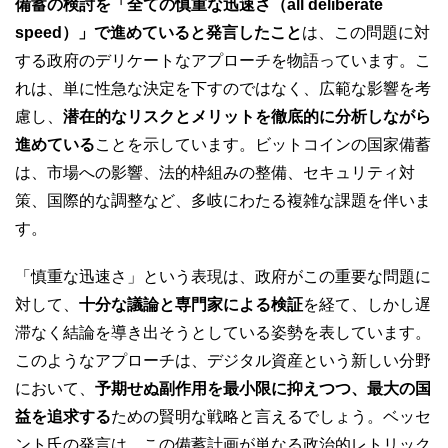
備蓄の検討を「全ての慎重な迅速さ（all deliberate
speed）」で進めていると発言したこと
は、この問題に対
する政府のデリケートなアプローチを物語っています。こ
れは、単に性急な決定を下すのではなく、広範な影響を考
慮し、
潜在的なリスクとメリットを徹底的に分析しながら
進めている
ことを示しています。ビットコインの国家備蓄
は、市場への影響、法的枠組みの整備、セキュリティ対
策、国際的な調整など、多岐にわたる複雑な課題を伴いま
す。
「慎重な迅速さ」という表現は、政府がこの重要な問題に
対して、
十分な議論と専門家による検証
を経て、しかし遅
滞なく結論を導き出そうとしている姿勢を表しています。
このようなアプローチは、デジタル資産という新しい分野
において、
予期せぬ副作用を最小限に抑えつつ、最大の国
益を追求する
ための賢明な戦略と言えるでしょう。ベッセ
ント氏の発言は、この備蓄計画が単なる政治的レトリック