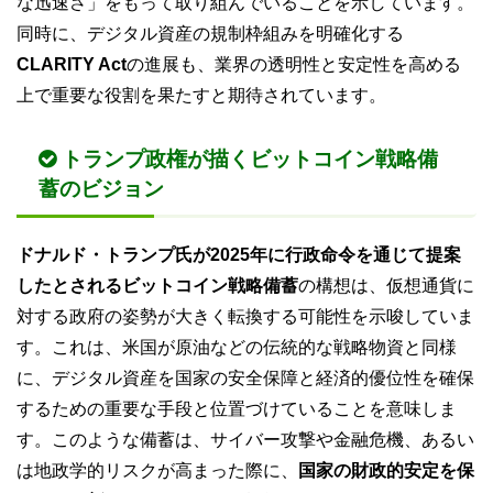
な迅速さ」をもって取り組んでいることを示しています。
同時に、デジタル資産の規制枠組みを明確化する
CLARITY Act
の進展も、業界の透明性と安定性を高める
上で重要な役割を果たすと期待されています。
トランプ政権が描くビットコイン戦略備
蓄のビジョン
ドナルド・トランプ氏が2025年に行政命令を通じて提案
したとされるビットコイン戦略備蓄
の構想は、仮想通貨に
対する政府の姿勢が大きく転換する可能性を示唆していま
す。これは、米国が原油などの伝統的な戦略物資と同様
に、デジタル資産を国家の安全保障と経済的優位性を確保
するための重要な手段と位置づけていることを意味しま
す。このような備蓄は、サイバー攻撃や金融危機、あるい
は地政学的リスクが高まった際に、
国家の財政的安定を保