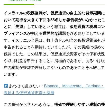
イスラエルの税務当局が、仮想通貨の自主的な開示期間に
おいて期待を大きく下回る58名しか報告者がいなかったこ
とに「失望」している
という報道は、
仮想通貨の税務コン
プライアンスが抱える世界的な課題
を浮き彫りにしていま
す。イスラエル当局は、数十億ドル相当の仮想通貨保有が
申告されることを期待していましたが、その実績は極めて
低調でした。この結果は、仮想通貨投資家がその保有状況
や取引利益を申告することに消極的であるか、あるいは現
在の税制が複雑で理解しにくいものであることを示唆して
います。
あわせて読みたい：
Binance、Mastercard、Cardano：
激動する仮想通貨市場の深層
この事例から学ぶべき点は、
明確で理解しやすい税制の整