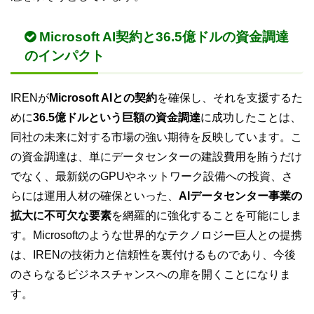
Microsoft AI契約と36.5億ドルの資金調達
のインパクト
IRENが
Microsoft AIとの契約
を確保し、それを支援するた
めに
36.5億ドルという巨額の資金調達
に成功したことは、
同社の未来に対する市場の強い期待を反映しています。こ
の資金調達は、単にデータセンターの建設費用を賄うだけ
でなく、最新鋭のGPUやネットワーク設備への投資、さ
らには運用人材の確保といった、
AIデータセンター事業の
拡大に不可欠な要素
を網羅的に強化することを可能にしま
す。Microsoftのような世界的なテクノロジー巨人との提携
は、IRENの技術力と信頼性を裏付けるものであり、今後
のさらなるビジネスチャンスへの扉を開くことになりま
す。