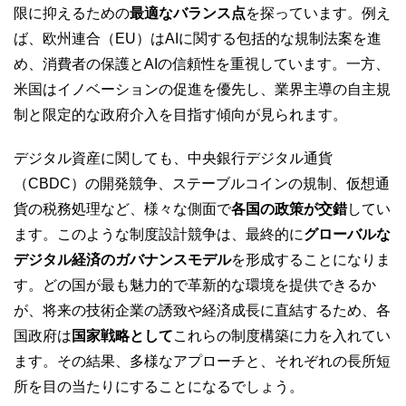
限に抑えるための
最適なバランス点
を探っています。例え
ば、欧州連合（EU）はAIに関する包括的な規制法案を進
め、消費者の保護とAIの信頼性を重視しています。一方、
米国はイノベーションの促進を優先し、業界主導の自主規
制と限定的な政府介入を目指す傾向が見られます。
デジタル資産に関しても、中央銀行デジタル通貨
（CBDC）の開発競争、ステーブルコインの規制、仮想通
貨の税務処理など、様々な側面で
各国の政策が交錯
してい
ます。このような制度設計競争は、最終的に
グローバルな
デジタル経済のガバナンスモデル
を形成することになりま
す。どの国が最も魅力的で革新的な環境を提供できるか
が、将来の技術企業の誘致や経済成長に直結するため、各
国政府は
国家戦略として
これらの制度構築に力を入れてい
ます。その結果、多様なアプローチと、それぞれの長所短
所を目の当たりにすることになるでしょう。