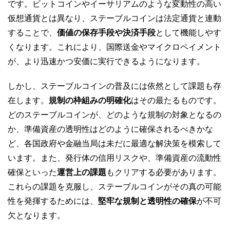
です。ビットコインやイーサリアムのような変動性の高い
仮想通貨とは異なり、ステーブルコインは法定通貨と連動
することで、
価値の保存手段や決済手段
として機能しやす
くなります。これにより、国際送金やマイクロペイメント
が、より迅速かつ安価に実行できるようになります。
しかし、ステーブルコインの普及には依然として課題も存
在します。
規制の枠組みの明確化
はその最たるものです。
どのステーブルコインが、どのような規制の対象となるの
か、準備資産の透明性はどのように確保されるべきかな
ど、各国政府や金融当局は未だに最適な解決策を模索して
います。また、発行体の信用リスクや、準備資産の流動性
確保といった
運営上の課題
もクリアする必要があります。
これらの課題を克服し、ステーブルコインがその真の可能
性を発揮するためには、
堅牢な規制と透明性の確保
が不可
欠となります。