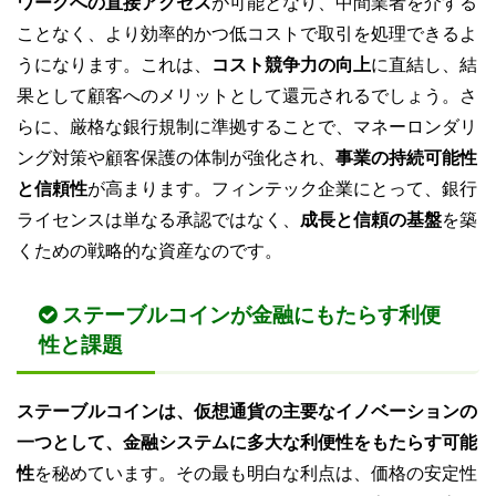
ワークへの直接アクセス
が可能となり、中間業者を介する
ことなく、より効率的かつ低コストで取引を処理できるよ
うになります。これは、
コスト競争力の向上
に直結し、結
果として顧客へのメリットとして還元されるでしょう。さ
らに、厳格な銀行規制に準拠することで、マネーロンダリ
ング対策や顧客保護の体制が強化され、
事業の持続可能性
と信頼性
が高まります。フィンテック企業にとって、銀行
ライセンスは単なる承認ではなく、
成長と信頼の基盤
を築
くための戦略的な資産なのです。
ステーブルコインが金融にもたらす利便
性と課題
ステーブルコインは、仮想通貨の主要なイノベーションの
一つとして、金融システムに多大な利便性をもたらす可能
性
を秘めています。その最も明白な利点は、価格の安定性