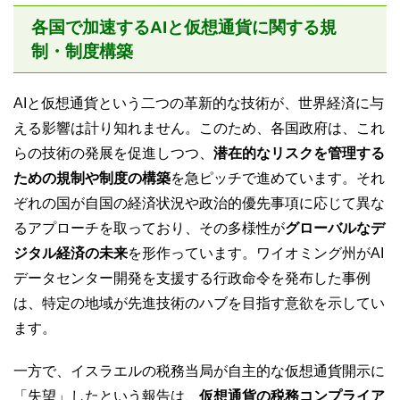
各国で加速するAIと仮想通貨に関する規
制・制度構築
AIと仮想通貨という二つの革新的な技術が、世界経済に与
える影響は計り知れません。このため、各国政府は、これ
らの技術の発展を促進しつつ、
潜在的なリスクを管理する
ための規制や制度の構築
を急ピッチで進めています。それ
ぞれの国が自国の経済状況や政治的優先事項に応じて異な
るアプローチを取っており、その多様性が
グローバルなデ
ジタル経済の未来
を形作っています。ワイオミング州がAI
データセンター開発を支援する行政命令を発布した事例
は、特定の地域が先進技術のハブを目指す意欲を示してい
ます。
一方で、イスラエルの税務当局が自主的な仮想通貨開示に
「失望」したという報告は、
仮想通貨の税務コンプライア