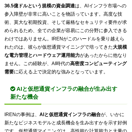
36.5億ドルという規模の資金調達
は、AIインフラ市場への
参入障壁が非常に高いことを物語っています。高度な技
術、莫大な初期投資、そして厳格なセキュリティ要件が求
められるため、全ての企業が容易にこの分野に参入できる
わけではありません。IRENがこのハードルを乗り越えら
れたのは、彼らが仮想通貨マイニングで培ってきた
大規模
な電力管理とハードウェア運用能力
があったからに他なり
ません。この経験が、AI時代の
高密度コンピューティング
需要
に応える上で決定的な強みとなっています。
AIと仮想通貨インフラの融合が生み出す
新たな機会
IRENの事例は、
AIと仮想通貨インフラの融合
が、いかに
新たなビジネスモデルと成長機会を生み出すかを示す好例
です。仮想通貨マイニングは、高性能な計算能力と大量の