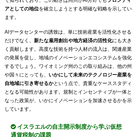
で知られており、この動きは同州がAI分野でも
フロンティ
アとしての地位
を確立しようとする明確な戦略を示してい
ます。
AIデータセンターの誘致は、単に技術産業を活性化させる
だけでなく、
新たな雇用創出や地方経済の活性化
にも大き
く貢献します。高度な技術を持つ人材の流入は、関連産業
の発展を促し、地域のイノベーションエコシステムを強化
するでしょう。ワイオミング州のこの取り組みは、他の州
や国々にとっても、
いかにして未来のテクノロジー産業を
自地域に引き寄せるか
という点で、貴重なケーススタディ
となる可能性があります。規制とインセンティブが一体と
なった政策が、いかにイノベーションを加速させるかを示
しています。
イスラエルの自主開示制度から学ぶ仮想
通貨税制の課題