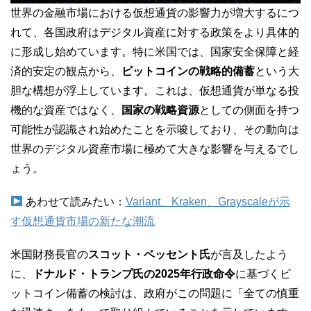
世界の金融市場における仮想通貨の影響力が増大するにつ
れて、各国政府はデジタル資産に対する政策をより具体的
に形成し始めています。特に米国では、国家安全保障と経
済的安定の観点から、
ビットコインの戦略的備蓄
という大
胆な構想が浮上しています。これは、仮想通貨が単なる投
機的な資産ではなく、
国家の戦略資源
としての側面を持つ
可能性が認識され始めたことを示唆しており、その動向は
世界のデジタル資産市場に極めて大きな影響を与えるでし
ょう。
あわせて読みたい：
Variant、Kraken、Grayscaleが示
す仮想通貨市場の新たな潮流
米国財務長官の
スコット・ベッセント氏
が言及したよう
に、
ドナルド・トランプ氏の2025年行政命令
に基づくビ
ットコイン備蓄の検討は、政府がこの問題に「全ての慎重