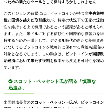
つための新たなツール
として機能するかもしれません。
このビジョンの背景には、ビットコインが持つ
非中央集権
性
と
国境を越えた取引能力
が、特定の状況下で国家の流動
性を維持する上で有用であるという認識があると考えられ
ます。また、米ドルに対する信頼性や国際的な影響力を維
持するための一環として、デジタル時代の新たな基軸資産
となりうるビットコインを戦略的に保有する意義も議論の
対象となるでしょう。この動きは、
ビットコインが国際政
治経済において果たす役割
を根本から変える可能性を秘め
ています。
スコット・ベッセント氏が語る「慎重な
迅速さ」
米国財務長官の
スコット・ベッセント氏が、ビットコイン