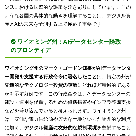
ンス
における国際的な課題を浮き彫りにしています。この
ような各国の具体的な動きを理解することは、デジタル資
産とAIの未来を予測する上で極めて重要です。
ワイオミング州：AIデータセンター誘致
のフロンティア
ワイオミング州のマーク・ゴードン知事がAIデータセンタ
ー開発を支援する行政命令に署名したこと
は、特定の州が
先進的なテクノロジー投資の誘致
にどれほど積極的である
かを示す好例です。この行政命令は、AIデータセンターの
建設・運用を促進するための優遇措置やインフラ整備支援
などを盛り込んでいると考えられます。ワイオミング州
は、安価な電力供給源や広大な土地といった物理的な利点
に加え、
デジタル資産に友好的な規制環境
を整備すること