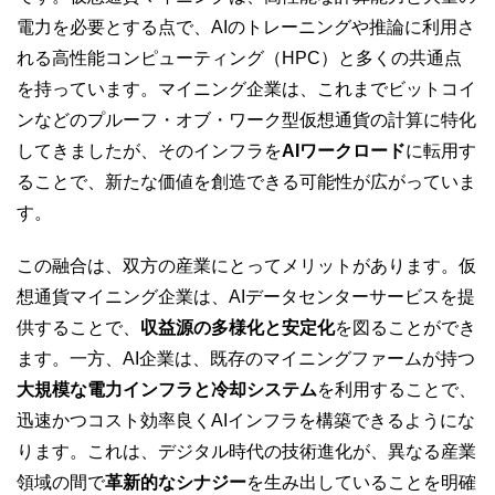
電力を必要とする点で、AIのトレーニングや推論に利用さ
れる高性能コンピューティング（HPC）と多くの共通点
を持っています。マイニング企業は、これまでビットコイ
ンなどのプルーフ・オブ・ワーク型仮想通貨の計算に特化
してきましたが、そのインフラを
AIワークロード
に転用す
ることで、新たな価値を創造できる可能性が広がっていま
す。
この融合は、双方の産業にとってメリットがあります。仮
想通貨マイニング企業は、AIデータセンターサービスを提
供することで、
収益源の多様化と安定化
を図ることができ
ます。一方、AI企業は、既存のマイニングファームが持つ
大規模な電力インフラと冷却システム
を利用することで、
迅速かつコスト効率良くAIインフラを構築できるようにな
ります。これは、デジタル時代の技術進化が、異なる産業
領域の間で
革新的なシナジー
を生み出していることを明確