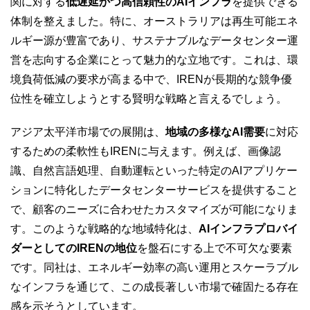
関に対する
低遅延かつ高信頼性のAIインフラ
を提供できる
体制を整えました。特に、オーストラリアは再生可能エネ
ルギー源が豊富であり、サステナブルなデータセンター運
営を志向する企業にとって魅力的な立地です。これは、環
境負荷低減の要求が高まる中で、IRENが長期的な競争優
位性を確立しようとする賢明な戦略と言えるでしょう。
アジア太平洋市場での展開は、
地域の多様なAI需要
に対応
するための柔軟性もIRENに与えます。例えば、画像認
識、自然言語処理、自動運転といった特定のAIアプリケー
ションに特化したデータセンターサービスを提供すること
で、顧客のニーズに合わせたカスタマイズが可能になりま
す。このような戦略的な地域特化は、
AIインフラプロバイ
ダーとしてのIRENの地位
を盤石にする上で不可欠な要素
です。同社は、エネルギー効率の高い運用とスケーラブル
なインフラを通じて、この成長著しい市場で確固たる存在
感を示そうとしています。