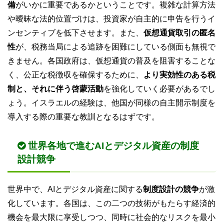
備
がいかに重要であるかということです。複雑な計算方法
や曖昧な法的位置づけは、投資家が自主的に申告を行うイ
ンセンティブを低下させます。また、
仮想通貨取引の匿名
性
が、税務当局による追跡を困難にしている側面も無視で
きません。各国政府は、仮想通貨の普及を阻害することな
く、公正な税徴収を確保するために、
より実効性のある税
制と、それに伴う啓蒙活動
を強化していく必要があるでし
ょう。イスラエルの経験は、他国が同様の自主開示制度を
導入する際の重要な教訓となるはずです。
世界各地で進むAIとデジタル資産の制度
設計競争
世界中で、AIとデジタル資産に関する
制度設計の競争
が激
化しています。各国は、この二つの技術がもたらす経済的
機会を最大限に享受しつつ、同時に社会的なリスクを最小