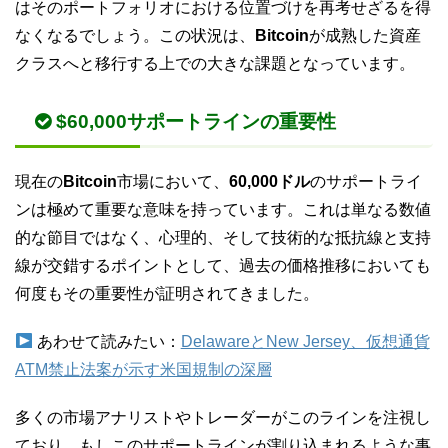
はそのポートフォリオにおける位置づけを再考せざるを得
なくなるでしょう。この状況は、
Bitcoin
が成熟した資産
クラスへと移行する上での大きな課題となっています。
$60,000サポートラインの重要性
現在の
Bitcoin
市場において、
60,000ドル
のサポートライ
ンは極めて重要な意味を持っています。これは単なる数値
的な節目ではなく、心理的、そして技術的な抵抗線と支持
線が交錯するポイントとして、過去の価格推移においても
何度もその重要性が証明されてきました。
あわせて読みたい：
DelawareとNew Jersey、仮想通貨
ATM禁止法案が示す米国規制の深層
多くの市場アナリストやトレーダーがこのラインを注視し
ており、もしこのサポートラインが割り込まれるような事