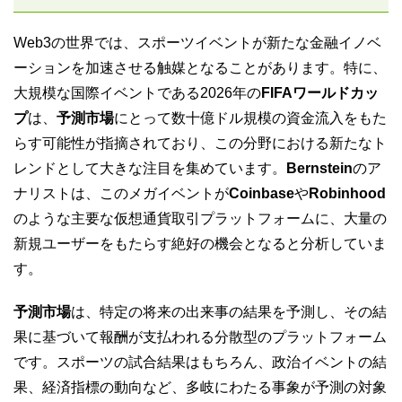
Web3の世界では、スポーツイベントが新たな金融イノベ
ーションを加速させる触媒となることがあります。特に、
大規模な国際イベントである2026年の
FIFAワールドカッ
プ
は、
予測市場
にとって数十億ドル規模の資金流入をもた
らす可能性が指摘されており、この分野における新たなト
レンドとして大きな注目を集めています。
Bernstein
のア
ナリストは、このメガイベントが
Coinbase
や
Robinhood
のような主要な仮想通貨取引プラットフォームに、大量の
新規ユーザーをもたらす絶好の機会となると分析していま
す。
予測市場
は、特定の将来の出来事の結果を予測し、その結
果に基づいて報酬が支払われる分散型のプラットフォーム
です。スポーツの試合結果はもちろん、政治イベントの結
果、経済指標の動向など、多岐にわたる事象が予測の対象