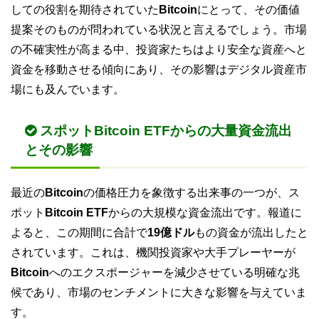
しての役割を期待されていた
Bitcoin
にとって、その価値
提案そのものが問われている状況と言えるでしょう。市場
の不確実性が高まる中、投資家たちはより安全な資産へと
資金を移動させる傾向にあり、その影響はデジタル資産市
場にも及んでいます。
スポットBitcoin ETFからの大量資金流出
とその影響
最近の
Bitcoin
の価格圧力を象徴する出来事の一つが、ス
ポット
Bitcoin ETF
からの大規模な資金流出です。報道に
よると、この期間に合計で
19億ドル
もの資金が流出したと
されています。これは、機関投資家や大手プレーヤーが
Bitcoin
へのエクスポージャーを減少させている明確な兆
候であり、市場のセンチメントに大きな影響を与えていま
す。