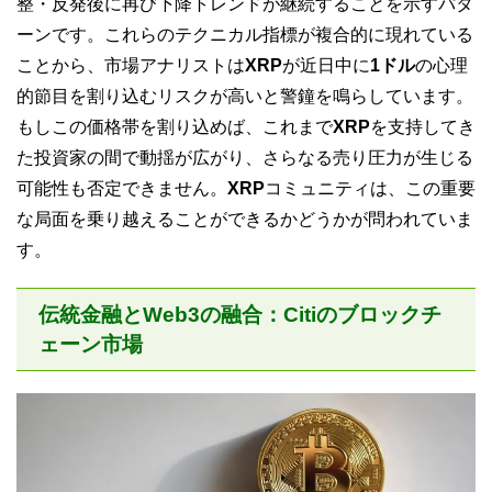
整・反発後に再び下降トレンドが継続することを示すパタ
ーンです。これらのテクニカル指標が複合的に現れている
ことから、市場アナリストは
XRP
が近日中に
1ドル
の心理
的節目を割り込むリスクが高いと警鐘を鳴らしています。
もしこの価格帯を割り込めば、これまで
XRP
を支持してき
た投資家の間で動揺が広がり、さらなる売り圧力が生じる
可能性も否定できません。
XRP
コミュニティは、この重要
な局面を乗り越えることができるかどうかが問われていま
す。
伝統金融とWeb3の融合：Citiのブロックチ
ェーン市場