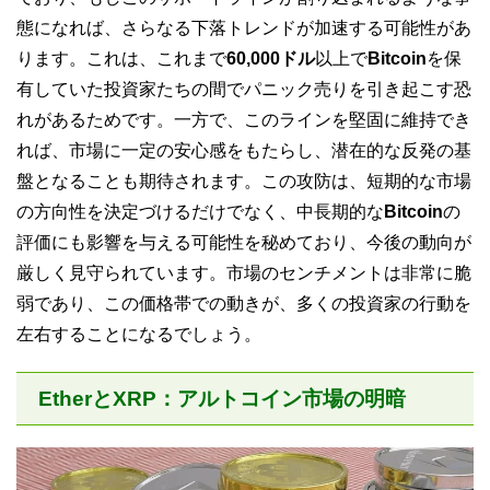
態になれば、さらなる下落トレンドが加速する可能性があ
ります。これは、これまで
60,000ドル
以上で
Bitcoin
を保
有していた投資家たちの間でパニック売りを引き起こす恐
れがあるためです。一方で、このラインを堅固に維持でき
れば、市場に一定の安心感をもたらし、潜在的な反発の基
盤となることも期待されます。この攻防は、短期的な市場
の方向性を決定づけるだけでなく、中長期的な
Bitcoin
の
評価にも影響を与える可能性を秘めており、今後の動向が
厳しく見守られています。市場のセンチメントは非常に脆
弱であり、この価格帯での動きが、多くの投資家の行動を
左右することになるでしょう。
EtherとXRP：アルトコイン市場の明暗