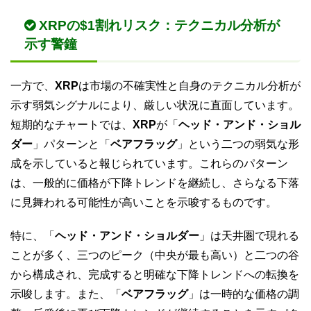
XRPの$1割れリスク：テクニカル分析が
示す警鐘
一方で、
XRP
は市場の不確実性と自身のテクニカル分析が
示す弱気シグナルにより、厳しい状況に直面しています。
短期的なチャートでは、
XRP
が「
ヘッド・アンド・ショル
ダー
」パターンと「
ベアフラッグ
」という二つの弱気な形
成を示していると報じられています。これらのパターン
は、一般的に価格が下降トレンドを継続し、さらなる下落
に見舞われる可能性が高いことを示唆するものです。
特に、「
ヘッド・アンド・ショルダー
」は天井圏で現れる
ことが多く、三つのピーク（中央が最も高い）と二つの谷
から構成され、完成すると明確な下降トレンドへの転換を
示唆します。また、「
ベアフラッグ
」は一時的な価格の調