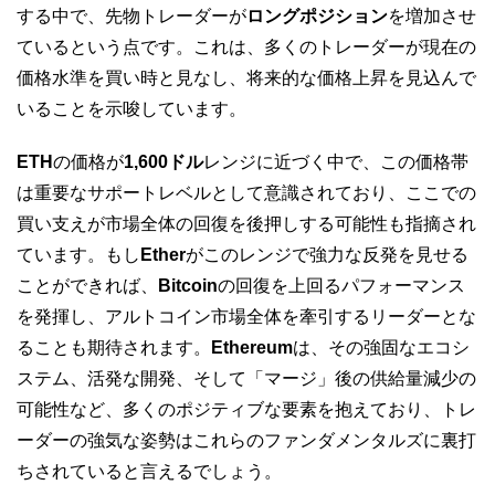
する中で、先物トレーダーが
ロングポジション
を増加させ
ているという点です。これは、多くのトレーダーが現在の
価格水準を買い時と見なし、将来的な価格上昇を見込んで
いることを示唆しています。
ETH
の価格が
1,600ドル
レンジに近づく中で、この価格帯
は重要なサポートレベルとして意識されており、ここでの
買い支えが市場全体の回復を後押しする可能性も指摘され
ています。もし
Ether
がこのレンジで強力な反発を見せる
ことができれば、
Bitcoin
の回復を上回るパフォーマンス
を発揮し、アルトコイン市場全体を牽引するリーダーとな
ることも期待されます。
Ethereum
は、その強固なエコシ
ステム、活発な開発、そして「マージ」後の供給量減少の
可能性など、多くのポジティブな要素を抱えており、トレ
ーダーの強気な姿勢はこれらのファンダメンタルズに裏打
ちされていると言えるでしょう。