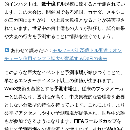
的インパクトは、
数十億ドル
規模に達すると予測されてい
ます。この大会は、開催国である米国、カナダ、メキシコ
の三カ国にまたがり、史上最大規模となることが確実視さ
れています。世界中の何十億もの人々が熱狂し、試合結果
や大会の行方を予測することに情熱を注ぐでしょう。
あわせて読みたい：
モルフォが1.75億ドル調達：オン
チェーン信用インフラ拡大が変革するDeFiの未来
このような巨大なイベントと
予測市場
が結びつくことで、
単なるエンターテイメント以上の価値が生まれます。
Web3
技術を基盤とする
予測市場
は、従来のブックメーカ
ーとは異なり、透明性が高く、中央集権的な管理者を必要
としない分散型の特性を持っています。これにより、より
公平でアクセスしやすい予測環境が提供され、世界中の誰
もが参加できるようになります。
FIFAワールドカップ
を
通じて
予測市場
への資金流入が増えれば、それは
Web3
イ