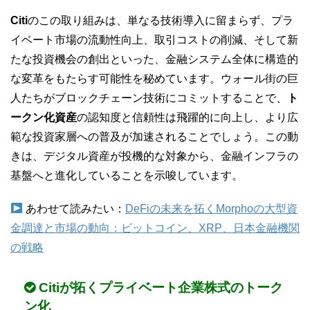
Citi
のこの取り組みは、単なる技術導入に留まらず、プラ
イベート市場の流動性向上、取引コストの削減、そして新
たな投資機会の創出といった、金融システム全体に構造的
な変革をもたらす可能性を秘めています。ウォール街の巨
人たちがブロックチェーン技術にコミットすることで、
ト
ークン化資産
の認知度と信頼性は飛躍的に向上し、より広
範な投資家層への普及が加速されることでしょう。この動
きは、デジタル資産が投機的な対象から、金融インフラの
基盤へと進化していることを示唆しています。
あわせて読みたい：
DeFiの未来を拓くMorphoの大型資
金調達と市場の動向：ビットコイン、XRP、日本金融機関
の戦略
Citiが拓くプライベート企業株式のトーク
ン化