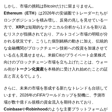
しかし、市場の挑戦はBitcoinだけに留まりません。
Ethereum（ETH）
は2026年の安値圏でトレーダーたちが
ロングポジションを積み増し、反発の兆しを見せている一
方で、
XRP
は短期的なテクニカル分析から1ドルを割り込
むリスクが指摘されており、アルトコイン市場の明暗が分
かれる状況です。こうした個別銘柄の動きに加え、伝統的
な金融機関がブロックチェーン技術への投資を加速させて
いる点も見逃せません。米銀Citiがプライベート企業株式
向けのブロックチェーン市場を立ち上げたことは、ウォー
ル街が
トークン化資産
を本格的に受け入れ始めたことの証
左と言えるでしょう。
さらに、未来の市場を形成する新たなトレンドも台頭して
います。2026年のFIFAワールドカップを契機に、予測市
場が数十億ドル規模の資金流入を期待されており、
Coinbase
や
Robinhood
のような主要プラットフォームが