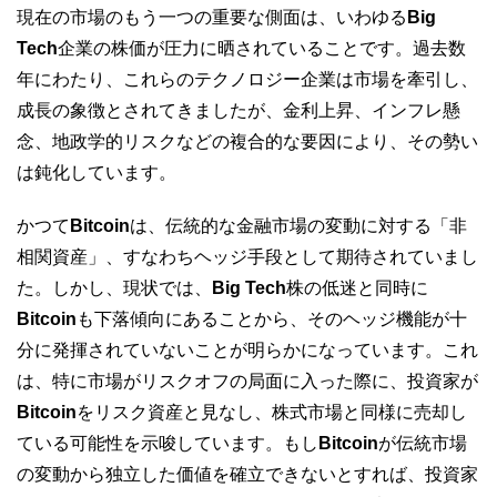
現在の市場のもう一つの重要な側面は、いわゆる
Big
Tech
企業の株価が圧力に晒されていることです。過去数
年にわたり、これらのテクノロジー企業は市場を牽引し、
成長の象徴とされてきましたが、金利上昇、インフレ懸
念、地政学的リスクなどの複合的な要因により、その勢い
は鈍化しています。
かつて
Bitcoin
は、伝統的な金融市場の変動に対する「非
相関資産」、すなわちヘッジ手段として期待されていまし
た。しかし、現状では、
Big Tech
株の低迷と同時に
Bitcoin
も下落傾向にあることから、そのヘッジ機能が十
分に発揮されていないことが明らかになっています。これ
は、特に市場がリスクオフの局面に入った際に、投資家が
Bitcoin
をリスク資産と見なし、株式市場と同様に売却し
ている可能性を示唆しています。もし
Bitcoin
が伝統市場
の変動から独立した価値を確立できないとすれば、投資家