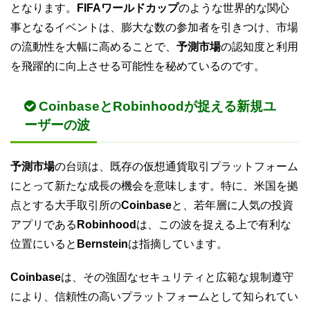
となります。
FIFAワールドカップ
のような世界的な関心
事となるイベントは、膨大な数の参加者を引きつけ、市場
の流動性を大幅に高めることで、
予測市場
の認知度と利用
を飛躍的に向上させる可能性を秘めているのです。
CoinbaseとRobinhoodが捉える新規ユ
ーザーの波
予測市場
の台頭は、既存の仮想通貨取引プラットフォーム
にとって新たな成長の機会を意味します。特に、米国を拠
点とする大手取引所の
Coinbase
と、若年層に人気の投資
アプリである
Robinhood
は、この波を捉える上で有利な
位置にいると
Bernstein
は指摘しています。
Coinbase
は、その強固なセキュリティと広範な規制遵守
により、信頼性の高いプラットフォームとして知られてい