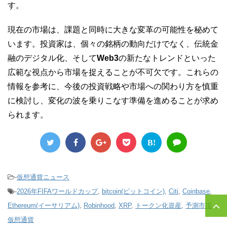
す。
現在の市場は、課題と同時に大きな変革の可能性を秘めて
います。投資家は、個々の銘柄の動向だけでなく、伝統金
融のデジタル化、そして
Web3
の新たなトレンドといった
広範な視点から市場を捉えることが不可欠です。これらの
情報を参考に、今後の投資戦略や市場への関わり方を慎重
に検討し、変化の波を乗りこなす準備を進めることが求め
られます。
B!
-
仮想通貨ニュース
-
2026年FIFAワールドカップ
,
bitcoin(ビットコイン)
,
Citi
,
Coinbase
,
Ethereum(イーサリアム)
,
Robinhood
,
XRP
,
トークン化資産
,
予測市場
,
仮想通貨