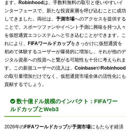
ます。
Robinhood
は、手数料無料の取引と使いやすいイ
ンターフェースで、新たな投資家層を呼び込むことに成功
してきました。両社は、
予測市場
へのアクセスを提供する
ことで、スポーツファンやイベント予測に興味を持つ人々
を仮想通貨エコシステムへと引き込むことができます。こ
れにより、
FIFAワールドカップ
をきっかけに仮想通貨を
初めて体験するユーザーが爆発的に増加し、それが他のデ
ジタル資産への投資へと繋がる可能性も十分に考えられま
す。この新規ユーザーの流入は、
Coinbase
や
Robinhood
の取引量増加だけでなく、仮想通貨市場全体の活性化にも
貢献するでしょう。
数十億ドル規模のインパクト：FIFAワー
ルドカップとWeb3
2026年の
FIFAワールドカップ
が
予測市場
にもたらす経済