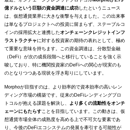
億ドルという巨額の資金調達に成功
したというニュース
は、仮想通貨業界に大きな衝撃を与えました。この出来事
は単なるプロジェクトへの投資に留まらず、ステーブルコ
インの採用拡大と連携した
オンチェーンクレジットインフ
ラストラクチャ
に対する投資家の期待の表れとして、極め
て重要な意味を持ちます。この資金調達は、分散型金融
（DeFi）が次の成長段階へと移行していることを強く示
唆しており、特に機関投資家のDeFiへの関心が現実のも
のとなりつつある現状を浮き彫りにしています。
Morphoが目指すのは、より効率的で資本効率の高いレン
ディング市場の構築です。従来のDeFiレンディングプロ
トコルが抱える課題を解決し、
より多くの流動性をオンチ
ェーンにもたらす
ことを目指しています。この動きは、仮
想通貨市場全体の成熟度を高める上で不可欠な要素であ
り、今後のDeFiエコシステムの発展を牽引する可能性が