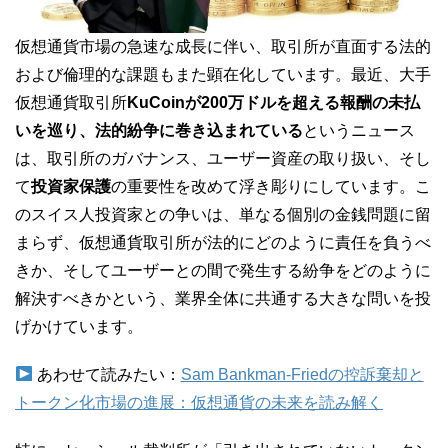
仮想通貨市場の急速な成長に伴い、取引所が直面する法的
および倫理的な課題もまた顕在化しています。最近、大手
仮想通貨取引所
KuCoinが200万ドルを超える報酬の未払
いを巡り、法的紛争に巻き込まれている
というニュース
は、取引所のガバナンス、ユーザー資産の取り扱い、そし
て
投資家保護
の重要性を改めて浮き彫りにしています。こ
のスイス人投資家との争いは、単なる個別の金銭問題に留
まらず、仮想通貨取引所が法的にどのように責任を負うべ
きか、そしてユーザーとの間で発生する紛争をどのように
解決すべきかという、業界全体に共通する大きな問いを投
げかけています。
あわせて読みたい：
Sam Bankman-Friedの控訴棄却と
トークン化市場の進展：仮想通貨の未来を読み解く