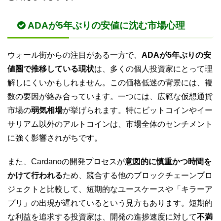
ADAが5年ぶりの安値に沈む市場心理
ウォール街からの注目がある一方で、
ADAが5年ぶりの安
値圏で推移している現状
は、多くの個人投資家にとって理
解しにくいかもしれません。この価格低迷の背景には、複
数の要因が絡み合っています。一つには、広範な仮想通貨
市場の
弱気相場
が挙げられます。特にビットコインやイー
サリアム以外のアルトコインは、市場全体のセンチメント
に強く影響されがちです。
また、Cardanoの開発プロセスが
意図的に慎重かつ時間を
かけて行われる
ため、競合する他のブロックチェーンプロ
ジェクトと比較して、短期的なユースケースや「キラーア
プリ」の出現が遅れているという見方もあります。短期的
な利益を追求する投資家は、開発の進捗速度に対して
不満