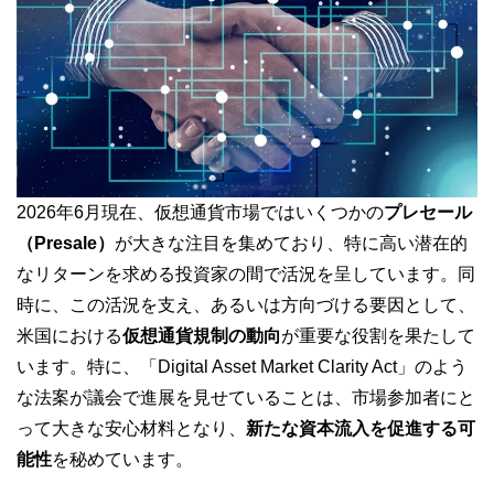
2026年6月現在、仮想通貨市場ではいくつかの
プレセール
（Presale）
が大きな注目を集めており、特に高い潜在的
なリターンを求める投資家の間で活況を呈しています。同
時に、この活況を支え、あるいは方向づける要因として、
米国における
仮想通貨規制の動向
が重要な役割を果たして
います。特に、「Digital Asset Market Clarity Act」のよう
な法案が議会で進展を見せていることは、市場参加者にと
って大きな安心材料となり、
新たな資本流入を促進する可
能性
を秘めています。