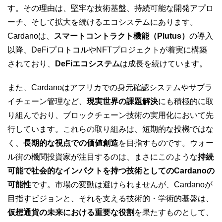
す。その理由は、堅牢な技術基盤、持続可能な開発アプロ
ーチ、そして拡大を続けるエコシステムにあります。
Cardanoは、
スマートコントラクト機能（Plutus）
の導入
以降、DeFiプロトコルやNFTプロジェクトが着実に構築
されており、
DeFiエコシステム
は成長を続けています。
また、Cardanoはアフリカでの身元確認システムやサプラ
イチェーン管理など、
現実世界の課題解決
にも積極的に取
り組んでおり、ブロックチェーン技術の実用化において先
行しています。これらの取り組みは、短期的な投機ではな
く、
長期的な視点での価値創造
を目指すものです。ウォー
ル街の機関投資家が注目するのは、まさにこのような
持続
可能で社会的なインパクトを持つ技術としてのCardanoの
可能性
です。市場の変動は避けられませんが、Cardanoが
目指すビジョンと、それを支える技術的・学術的基盤は、
仮想通貨の未来における重要な役割
を果たすものとして、