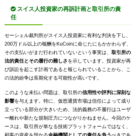
スイス人投資家の再訴計画と取引所の責
任
セーシェル裁判所がスイス人投資家に有利な判決を下し、
200万ドル以上の報酬をKuCoinに命じたにもかかわらず、
その支払いがまだ行われていないという事実は、
取引所の
法的責任とその履行の難しさ
を示しています。投資家が再
び訴訟を起こす計画であると報じられていることから、こ
の法的紛争は長期化する可能性が高いです。
このような未払い問題は、取引所の
信用性や評判に深刻な
影響
を与えます。特に、仮想通貨市場は信任によって成り
立っている部分が大きいため、法的義務の不履行はユーザ
ー離れや新たな規制圧力につながりかねません。今回のケ
ースは、取引所が単なる技術プラットフォームではなく、
顧客の資産を預かる
金融機関としての責任を負う
べきであ