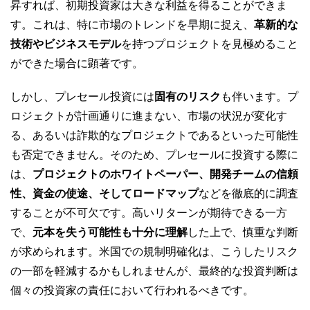
昇すれば、初期投資家は大きな利益を得ることができま
す。これは、特に市場のトレンドを早期に捉え、
革新的な
技術やビジネスモデル
を持つプロジェクトを見極めること
ができた場合に顕著です。
しかし、プレセール投資には
固有のリスク
も伴います。プ
ロジェクトが計画通りに進まない、市場の状況が変化す
る、あるいは詐欺的なプロジェクトであるといった可能性
も否定できません。そのため、プレセールに投資する際に
は、
プロジェクトのホワイトペーパー、開発チームの信頼
性、資金の使途、そしてロードマップ
などを徹底的に調査
することが不可欠です。高いリターンが期待できる一方
で、
元本を失う可能性も十分に理解
した上で、慎重な判断
が求められます。米国での規制明確化は、こうしたリスク
の一部を軽減するかもしれませんが、最終的な投資判断は
個々の投資家の責任において行われるべきです。