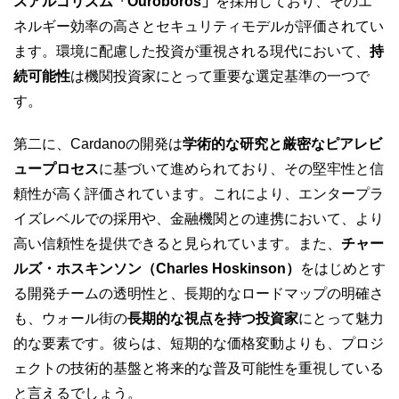
スアルゴリズム「Ouroboros」
を採用しており、そのエ
ネルギー効率の高さとセキュリティモデルが評価されてい
ます。環境に配慮した投資が重視される現代において、
持
続可能性
は機関投資家にとって重要な選定基準の一つで
す。
第二に、Cardanoの開発は
学術的な研究と厳密なピアレビ
ュープロセス
に基づいて進められており、その堅牢性と信
頼性が高く評価されています。これにより、エンタープラ
イズレベルでの採用や、金融機関との連携において、より
高い信頼性を提供できると見られています。また、
チャー
ルズ・ホスキンソン（Charles Hoskinson）
をはじめとす
る開発チームの透明性と、長期的なロードマップの明確さ
も、ウォール街の
長期的な視点を持つ投資家
にとって魅力
的な要素です。彼らは、短期的な価格変動よりも、プロジ
ェクトの技術的基盤と将来的な普及可能性を重視している
と言えるでしょう。