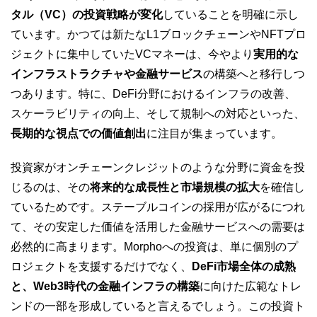
タル（VC）の投資戦略が変化
していることを明確に示し
ています。かつては新たなL1ブロックチェーンやNFTプロ
ジェクトに集中していたVCマネーは、今やより
実用的な
インフラストラクチャや金融サービス
の構築へと移行しつ
つあります。特に、DeFi分野におけるインフラの改善、
スケーラビリティの向上、そして規制への対応といった、
長期的な視点での価値創出
に注目が集まっています。
投資家がオンチェーンクレジットのような分野に資金を投
じるのは、その
将来的な成長性と市場規模の拡大
を確信し
ているためです。ステーブルコインの採用が広がるにつれ
て、その安定した価値を活用した金融サービスへの需要は
必然的に高まります。Morphoへの投資は、単に個別のプ
ロジェクトを支援するだけでなく、
DeFi市場全体の成熟
と、Web3時代の金融インフラの構築
に向けた広範なトレ
ンドの一部を形成していると言えるでしょう。この投資ト