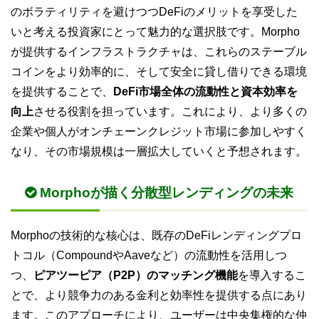
のボラティリティを避けつつDeFiのメリットを享受した
いと考える投資家にとって魅力的な選択肢です。Morpho
が提供するインフラストラクチャは、これらのステーブル
コインをより効率的に、そして安全に貸し借りできる環境
を提供することで、
DeFi市場全体の流動性と資本効率を
向上
させる役割を担っています。これにより、より多くの
企業や個人がオンチェーンクレジット市場に参加しやすく
なり、その市場規模は一層拡大していくと予想されます。
Morphoが描く分散型レンディングの未来
Morphoの技術的な核心は、既存のDeFiレンディングプロ
トコル（CompoundやAaveなど）の流動性を活用しつ
つ、
ピアツーピア（P2P）のマッチング機能
を導入するこ
とで、より競争力のある金利と効率性を提供する点にあり
ます。このアプローチにより、ユーザーは中央集権的な仲