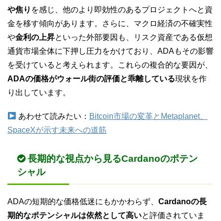
や焦り
を感じ、他のより即効性のあるプロジェクトへと資
金を移す傾向があります。さらに、マクロ経済の不確実性
や
金利の上昇
といった外部要因も、リスク資産である仮想
通貨市場全体に下押し圧力をかけており、ADAもその影響
を受けていると考えられます。これらの複合的な要因が、
ADAの価格がウォール街の評価と乖離している
現状を作
り出しています。
あわせて読みたい：
Bitcoin市場の変革とMetaplanet、
SpaceXが示す未来への道筋
長期的な視点から見るCardanoのポテン
シャル
ADAの短期的な価格低迷にもかかわらず、
Cardanoの長
期的なポテンシャルは依然として高い
と評価されていま