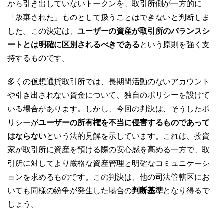
から引き出していないトークンを、取引所側が一方的に
「放棄された」ものとして扱うことはできないと判断しま
した。この決定は、
ユーザーの資産が取引所のバランスシ
ートとは明確に区別されるべきである
という原則を強く支
持するものです。
多くの仮想通貨取引所では、長期間活動のないアカウント
や引き出されない資金について、独自のポリシーを設けて
いる場合があります。しかし、今回の判決は、そうしたポ
リシーが
ユーザーの所有権を不当に侵害するものであって
はならない
という法的見解を示しています。これは、投資
家が取引所に資産を預ける際の安心感を高める一方で、取
引所に対してより厳格な資産管理と明確なコミュニケーシ
ョンを求めるものです。この判決は、他の司法管轄区にお
いても同様の紛争が発生した場合の
判断基準
となり得るで
しょう。