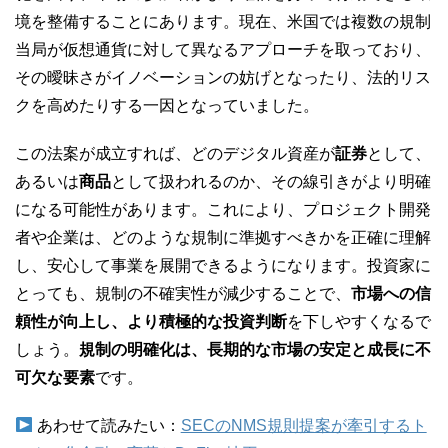
境を整備することにあります。現在、米国では複数の規制
当局が仮想通貨に対して異なるアプローチを取っており、
その曖昧さがイノベーションの妨げとなったり、法的リス
クを高めたりする一因となっていました。
この法案が成立すれば、どのデジタル資産が
証券
として、
あるいは
商品
として扱われるのか、その線引きがより明確
になる可能性があります。これにより、プロジェクト開発
者や企業は、どのような規制に準拠すべきかを正確に理解
し、安心して事業を展開できるようになります。投資家に
とっても、規制の不確実性が減少することで、
市場への信
頼性が向上し、より積極的な投資判断
を下しやすくなるで
しょう。
規制の明確化は、長期的な市場の安定と成長に不
可欠な要素
です。
あわせて読みたい：
SECのNMS規則提案が牽引するト