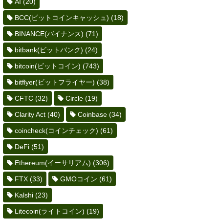
AI
(20)
BCC(ビットコインキャッシュ)
(18)
BINANCE(バイナンス)
(71)
bitbank(ビットバンク)
(24)
bitcoin(ビットコイン)
(743)
bitflyer(ビットフライヤー)
(38)
CFTC
(32)
Circle
(19)
Clarity Act
(40)
Coinbase
(34)
coincheck(コインチェック)
(61)
DeFi
(51)
Ethereum(イーサリアム)
(306)
FTX
(33)
GMOコイン
(61)
Kalshi
(23)
Litecoin(ライトコイン)
(19)