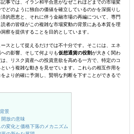
本記事では、イラン和平合意がなぜこれほどまでの市場変
中でどのように独自の価値を確立しているのかを深掘りし
経済的恩恵と、それに伴う金融市場の再編について、専門
。読者の皆様がこの複雑な市場変動の背景にある本質を理
の洞察を提供することを目的としています。
ュースとして捉えるだけでは不十分です。そこには、エネ
場への影響、そして何よりも
仮想通貨の役割
が大きく関わ
定は、リスク資産への投資意欲を高める一方で、特定のコ
るという複雑な動きを見せています。これらの相互作用を
向をより的確に予測し、賢明な判断を下すことができるで
背景
と開放の意味
スの変化と価格下落のメカニズム
和平の新たな展望