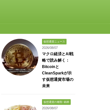
仮想通貨ニュース
2026/08/07
マクロ経済とAI戦
略で読み解く：
Bitcoinと
CleanSparkが示
す仮想通貨市場の
未来
仮想通貨の種類･銘柄
2026/08/07