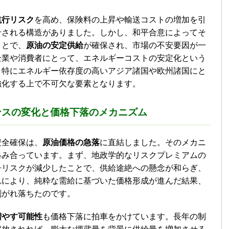
航行リスク
を高め、保険料の上昇や輸送コストの増加を引
せされる構造がありました。しかし、和平合意によってそ
ことで、
原油の安定供給
が確保され、市場の不安要因が一
企業や消費者にとって、エネルギーコストの安定化という
。特にエネルギー依存度の高いアジア諸国や欧州諸国にと
強化する上で不可欠な要素となります。
ンスの変化と
価格下落
のメカニズム
安全確保は、
原油価格の急落
に直結しました。そのメカニ
絡み合っています。まず、地政学的なリスクプレミアムの
争リスクが減少したことで、供給途絶への懸念が和らぎ、
れにより、純粋な需給に基づいた価格形成が進んだ結果、
剥がれ落ちたのです。
増やす可能性
も価格下落に拍車をかけています。長年の制