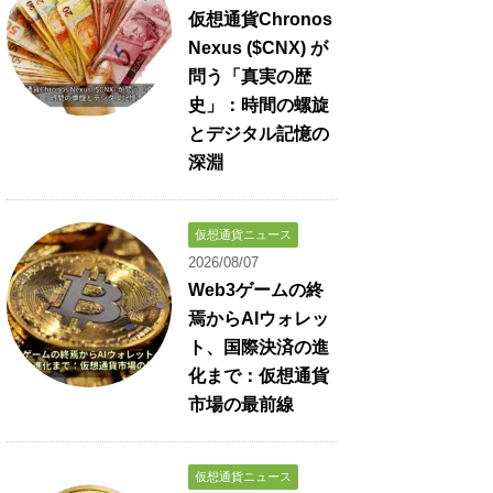
仮想通貨Chronos
Nexus ($CNX) が
問う「真実の歴
史」：時間の螺旋
とデジタル記憶の
深淵
仮想通貨ニュース
2026/08/07
Web3ゲームの終
焉からAIウォレッ
ト、国際決済の進
化まで：仮想通貨
市場の最前線
仮想通貨ニュース