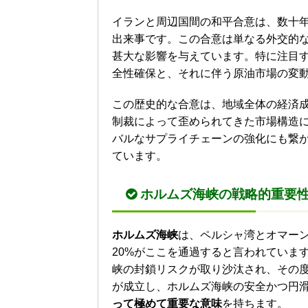
イランと周辺国間の和平合意は、数十
出来事です。この合意は単なる外交的
甚大な影響を与えています。特に注目
全性確保と、それに伴う原油市場の変
この歴史的な合意は、地域全体の経済
制裁によって歪められてきた市場構造
バルなサプライチェーンの強化にも繋
ています。
ホルムズ海峡
の戦略的重要
ホルムズ海峡
は、ペルシャ湾とオマー
20%がここを通過すると言われていま
峡の封鎖リスクが取り沙汰され、その
が成立し、ホルムズ海峡の安全かつ円
って極めて重要な意味
を持ちます。