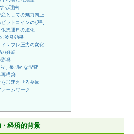
する理由
資産としての魅力向上
るビットコインの役割
と仮想通貨の進化
の波及効果
とインフレ圧力の変化
理の好転
の影響
らす長期的な影響
の再構築
化を加速させる要因
フレームワーク
的・経済的背景