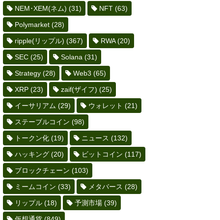
NEM･XEM(ネム)
(31)
NFT
(63)
Polymarket
(28)
ripple(リップル)
(367)
RWA
(20)
SEC
(25)
Solana
(31)
Strategy
(28)
Web3
(65)
XRP
(23)
zaif(ザイフ)
(25)
イーサリアム
(29)
ウォレット
(21)
ステーブルコイン
(98)
トークン化
(19)
ニュース
(132)
ハッキング
(20)
ビットコイン
(117)
ブロックチェーン
(103)
ミームコイン
(33)
メタバース
(28)
リップル
(18)
予測市場
(39)
仮想通貨
(849)