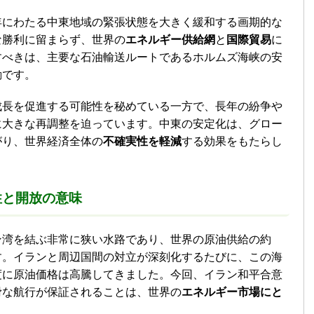
年にわたる中東地域の緊張状態を大きく緩和する画期的な
な勝利に留まらず、世界の
エネルギー供給網
と
国際貿易
に
すべきは、主要な石油輸送ルートであるホルムズ海峡の安
動です。
成長を促進する可能性を秘めている一方で、長年の紛争や
に大きな再調整を迫っています。中東の安定化は、グロー
がり、世界経済全体の
不確実性を軽減
する効果をもたらし
性と開放の意味
ン湾を結ぶ非常に狭い水路であり、世界の原油供給の約
す。イランと周辺国間の対立が深刻化するたびに、この海
度に原油価格は高騰してきました。今回、イラン和平合意
滑な航行が保証されることは、世界の
エネルギー市場にと