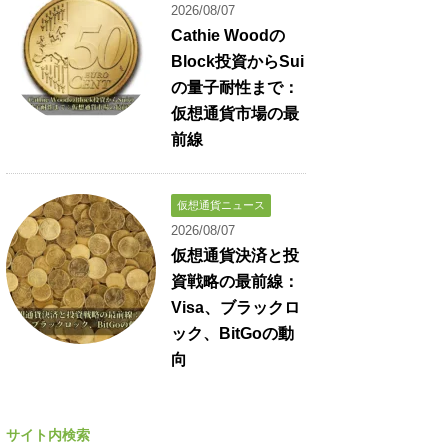
2026/08/07
Cathie Woodの
Block投資からSui
の量子耐性まで：
仮想通貨市場の最
前線
仮想通貨ニュース
2026/08/07
仮想通貨決済と投
資戦略の最前線：
Visa、ブラックロ
ック、BitGoの動
向
サイト内検索