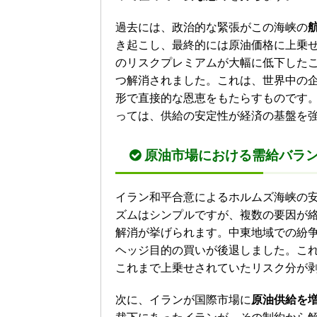
過去には、政治的な緊張がこの海峡の
き起こし、最終的には原油価格に上乗
のリスクプレミアムが大幅に低下した
つ解消されました。これは、世界中の
形で直接的な恩恵をもたらすものです
っては、供給の安定性が経済の基盤を
原油市場における需給バラ
イラン和平合意によるホルムズ海峡の
ズムはシンプルですが、複数の要因が
解消が挙げられます。中東地域での紛
ヘッジ目的の買いが後退しました。こ
これまで上乗せされていたリスク分が
次に、イランが国際市場に
原油供給を