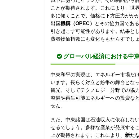
裁下にあったイランが、その制約から
ことが期待されます。これにより、世
多に傾くことで、価格に下方圧力がか
出国機構（OPEC）
とその協力国である
引き起こす可能性があります。結果と
費者物価指数にも変化をもたらすでし
グローバル経済における
中
中東和平の実現は、エネルギー市場だ
います。長らく対立と紛争の舞台とな
観光、そしてテクノロジー分野での協
整備や再生可能エネルギーへの投資な
せん。
また、中東諸国は石油収入に依存しな
せるでしょう。多様な産業が発展する
上が期待されます。これにより、
新た