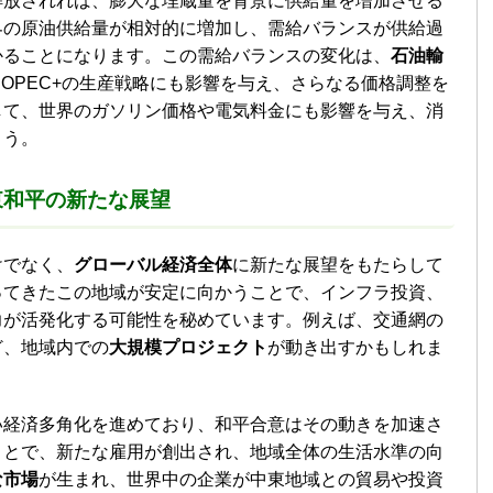
解放されれば、膨大な埋蔵量を背景に供給量を増加させる
界の原油供給量が相対的に増加し、需給バランスが供給過
かることになります。この需給バランスの変化は、
石油輸
OPEC+の生産戦略にも影響を与え、さらなる価格調整を
して、世界のガソリン価格や電気料金にも影響を与え、消
ょう。
東和平
の新たな展望
けでなく、
グローバル経済全体
に新たな展望をもたらして
ってきたこの地域が安定に向かうことで、インフラ投資、
力が活発化する可能性を秘めています。例えば、交通網の
ど、地域内での
大規模プロジェクト
が動き出すかもしれま
い経済多角化を進めており、和平合意はその動きを加速さ
ことで、新たな雇用が創出され、地域全体の生活水準の向
な市場
が生まれ、世界中の企業が中東地域との貿易や投資