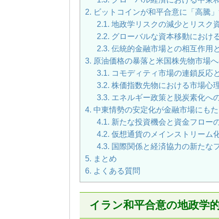
2.
ビットコインが和平合意に「高騰」
2.1.
地政学リスクの減少とリスク
2.2.
グローバルな資本移動におけ
2.3.
伝統的金融市場との相互作用
3.
原油価格の暴落と米国株先物市場へ
3.1.
コモディティ市場の連鎖反応
3.2.
株価指数先物における市場心
3.3.
エネルギー政策と脱炭素化へ
4.
中東情勢の安定化が金融市場にもた
4.1.
新たな投資機会と資金フロー
4.2.
仮想通貨のメインストリーム
4.3.
国際関係と経済協力の新たな
5.
まとめ
6.
よくある質問
イラン和平合意の地政学