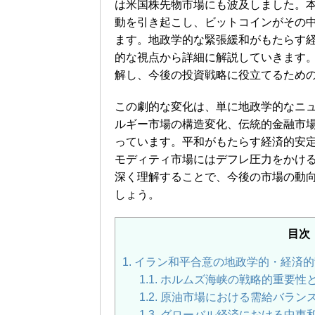
は米国株先物市場にも波及しました。
動を引き起こし、ビットコインがその
ます。地政学的な緊張緩和がもたらす
的な視点から詳細に解説していきます
解し、今後の投資戦略に役立てるため
この劇的な変化は、単に地政学的なニ
ルギー市場の構造変化、伝統的金融市
っています。平和がもたらす経済的安
モディティ市場にはデフレ圧力をかけ
深く理解することで、今後の市場の動
しょう。
目次
1.
イラン和平合意の地政学的・経済的
1.1.
ホルムズ海峡の戦略的重要性
1.2.
原油市場における需給バラン
1.3.
グローバル経済における中東