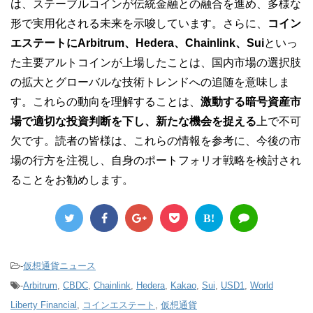
は、ステーブルコインが伝統金融との融合を進め、多様な
形で実用化される未来を示唆しています。さらに、
コイン
エステートにArbitrum、Hedera、Chainlink、Sui
といっ
た主要アルトコインが上場したことは、国内市場の選択肢
の拡大とグローバルな技術トレンドへの追随を意味しま
す。これらの動向を理解することは、
激動する暗号資産市
場で適切な投資判断を下し、新たな機会を捉える
上で不可
欠です。読者の皆様は、これらの情報を参考に、今後の市
場の行方を注視し、自身のポートフォリオ戦略を検討され
ることをお勧めします。
B!
-
仮想通貨ニュース
-
Arbitrum
,
CBDC
,
Chainlink
,
Hedera
,
Kakao
,
Sui
,
USD1
,
World
Liberty Financial
,
コインエステート
,
仮想通貨