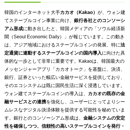
韓国のインターネット大手
カカオ（Kakao）
が、ウォン建
てステーブルコイン事業に向け、
銀行各社とのコンソーシ
アム形成
に動き出したと、韓国メディアの「ソウル経済新
聞（Seoul Economic Daily）」が報じています。この動き
は、アジア地域におけるステーブルコインの発展、特に
法
定通貨に連動するステーブルコインの国内導入
に向けた具
体的な一歩として非常に重要です。Kakaoは、韓国最大の
メッセンジャーアプリ「カカオトーク」を基盤に、決済、
銀行、証券といった幅広い金融サービスを提供しており、
そのエコシステムは既に国民生活に深く浸透しています。
ウォン建てステーブルコインの導入は、
カカオの既存の金
融サービスとの連携
を強化し、ユーザーにとってよりシー
ムレスなデジタル決済体験を提供する可能性を秘めていま
す。銀行とのコンソーシアム形成は、
金融システムの安定
性を確保しつつ、信頼性の高いステーブルコインを発行・