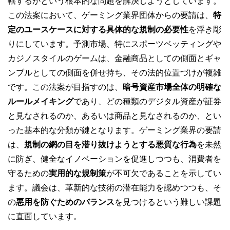
轄するかという根本的な問題を解決しようとしています。
この法案において、ゲーミング業界団体からの要請は、
特
定のユースケースに対する具体的な規制の必要性
を浮き彫
りにしています。予測市場、特にスポーツベッティングや
カジノスタイルのゲームは、金融商品としての側面とギャ
ンブルとしての側面を併せ持ち、その法的位置づけが複雑
です。この法案が目指すのは、
暗号資産市場全体の明確な
ルールメイキング
であり、どの種類のデジタル資産が証券
と見なされるのか、あるいは商品と見なされるのか、とい
った基本的な分類が鍵となります。ゲーミング業界の要請
は、
規制の網の目を潜り抜けようとする悪質な行為
を未然
に防ぎ、健全なイノベーションを促進しつつも、消費者を
守るための
実用的な規制策
が不可欠であることを示してい
ます。議会は、革新的な技術の潜在能力を認めつつも、そ
の
悪用を防ぐためのバランス
を見つけるという難しい課題
に直面しています。