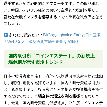
運用する
ための戦略的なアプローチです。この取り組み
は、韓国がデジタル経済において主導的な役割を果たし、
新たな金融インフラを構築する
上での重要な試金石となる
でしょう。
あわせて読みたい：
BitGoのLightning Earnと日本直販
のWeb3参入：仮想通貨市場の進化を深掘り
国内取引所「コインエステート」の新規上
場銘柄が示す市場トレンド
日本の暗号資産市場も、海外の規制動向や技術革新と連動
し、着実に進化を遂げています。国内の暗号資産取引所に
おける新規上場は、投資家にとって
新たな投資機会
を提供
するだけでなく、
市場全体の活況を測る指標
ともなりま
す。最近、国内暗号資産（仮想通貨）取引所
コインエステ