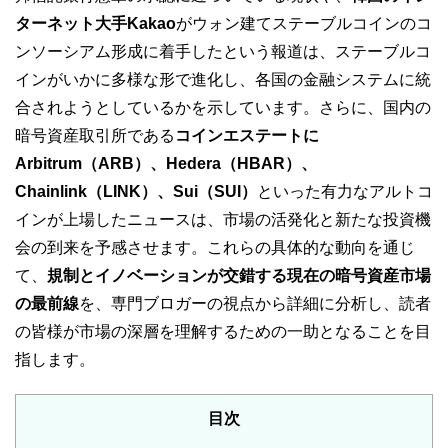
ターネット大手Kakao
がウォン建てステーブルコインのコ
ンソーシアム形成に着手したという報道は、ステーブルコ
インがいかに多様な形で進化し、各国の金融システムに統
合されようとしているかを示しています。さらに、国内の
暗号資産取引所である
コインエステートに
Arbitrum（ARB）、Hedera（HBAR）、
Chainlink（LINK）、Sui（SUI）
といった有力なアルトコ
インが上場したニュースは、市場の活発化と新たな投資機
会の到来を予感させます。これらの具体的な動向を通じ
て、
規制とイノベーションが交錯する現在の暗号資産市場
の最前線
を、専門ブロガーの視点から詳細に分析し、読者
の皆様が市場の深層を理解するための一助となることを目
指します。
目次