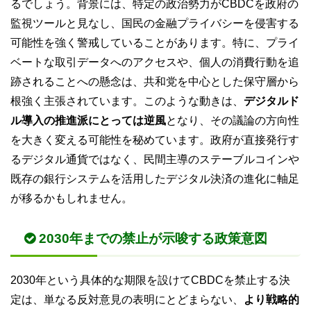
るでしょう。背景には、特定の政治勢力がCBDCを政府の
監視ツールと見なし、国民の金融プライバシーを侵害する
可能性を強く警戒していることがあります。特に、プライ
ベートな取引データへのアクセスや、個人の消費行動を追
跡されることへの懸念は、共和党を中心とした保守層から
根強く主張されています。このような動きは、
デジタルド
ル導入の推進派にとっては逆風
となり、その議論の方向性
を大きく変える可能性を秘めています。政府が直接発行す
るデジタル通貨ではなく、民間主導のステーブルコインや
既存の銀行システムを活用したデジタル決済の進化に軸足
が移るかもしれません。
2030年までの禁止が示唆する政策意図
2030年という具体的な期限を設けてCBDCを禁止する決
定は、単なる反対意見の表明にとどまらない、
より戦略的