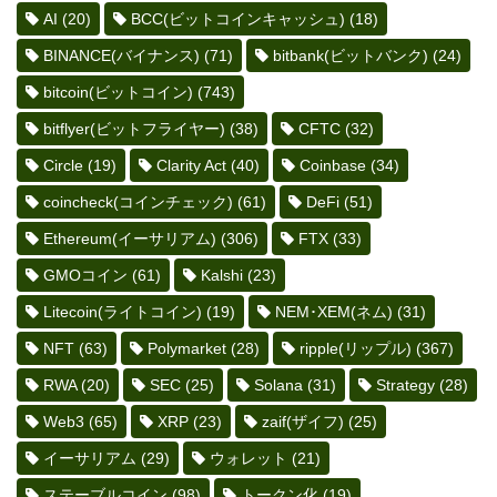
AI
(20)
BCC(ビットコインキャッシュ)
(18)
BINANCE(バイナンス)
(71)
bitbank(ビットバンク)
(24)
bitcoin(ビットコイン)
(743)
bitflyer(ビットフライヤー)
(38)
CFTC
(32)
Circle
(19)
Clarity Act
(40)
Coinbase
(34)
coincheck(コインチェック)
(61)
DeFi
(51)
Ethereum(イーサリアム)
(306)
FTX
(33)
GMOコイン
(61)
Kalshi
(23)
Litecoin(ライトコイン)
(19)
NEM･XEM(ネム)
(31)
NFT
(63)
Polymarket
(28)
ripple(リップル)
(367)
RWA
(20)
SEC
(25)
Solana
(31)
Strategy
(28)
Web3
(65)
XRP
(23)
zaif(ザイフ)
(25)
イーサリアム
(29)
ウォレット
(21)
ステーブルコイン
(98)
トークン化
(19)