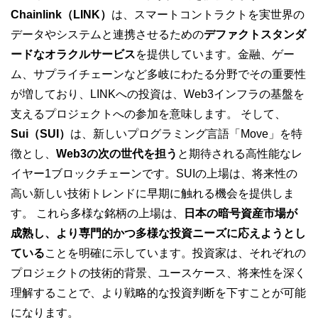
Chainlink（LINK）
は、スマートコントラクトを実世界の
データやシステムと連携させるための
デファクトスタンダ
ードなオラクルサービス
を提供しています。金融、ゲー
ム、サプライチェーンなど多岐にわたる分野でその重要性
が増しており、LINKへの投資は、Web3インフラの基盤を
支えるプロジェクトへの参加を意味します。 そして、
Sui（SUI）
は、新しいプログラミング言語「Move」を特
徴とし、
Web3の次の世代を担う
と期待される高性能なレ
イヤー1ブロックチェーンです。SUIの上場は、将来性の
高い新しい技術トレンドに早期に触れる機会を提供しま
す。 これら多様な銘柄の上場は、
日本の暗号資産市場が
成熟し、より専門的かつ多様な投資ニーズに応えようとし
ている
ことを明確に示しています。投資家は、それぞれの
プロジェクトの技術的背景、ユースケース、将来性を深く
理解することで、より戦略的な投資判断を下すことが可能
になります。