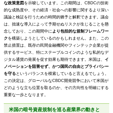
な政策意図
を示唆しています。この期間は、CBDCの技術
的な成熟度や、その経済・社会への影響に関するより深い
議論と検証を行うための時間的猶予と解釈できます。議会
は、拙速な導入によって予期せぬリスクが生じることを懸
念しており、この期間中に
より包括的な規制フレームワー
ク
を構築しようとしているのかもしれません。また、この
禁止措置は、既存の民間金融機関やフィンテック企業が提
供するサービス、特にステーブルコインのような私的なデ
ジタル通貨の発展を促す効果も期待できます。米国は、
イ
ノベーションを阻害せず、かつ国民の自由とプライバシー
を守る
というバランスを模索していると言えるでしょう。
この決定は、グローバルなCBDC開発競争において米国が
どのような立ち位置を取るのか、その方向性を明確にする
重要な一歩となります。
米国の暗号資産規制を巡る産業界の動きと