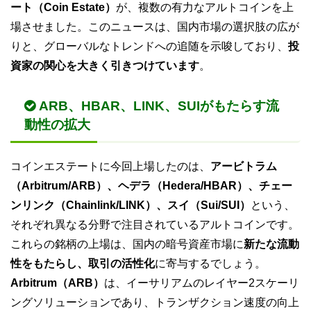
ート（Coin Estate）
が、複数の有力なアルトコインを上
場させました。このニュースは、国内市場の選択肢の広が
りと、グローバルなトレンドへの追随を示唆しており、
投
資家の関心を大きく引きつけています
。
ARB、HBAR、LINK、SUIがもたらす流
動性の拡大
コインエステートに今回上場したのは、
アービトラム
（Arbitrum/ARB）、ヘデラ（Hedera/HBAR）、チェー
ンリンク（Chainlink/LINK）、スイ（Sui/SUI）
という、
それぞれ異なる分野で注目されているアルトコインです。
これらの銘柄の上場は、国内の暗号資産市場に
新たな流動
性をもたらし、取引の活性化
に寄与するでしょう。
Arbitrum（ARB）
は、イーサリアムのレイヤー2スケーリ
ングソリューションであり、トランザクション速度の向上