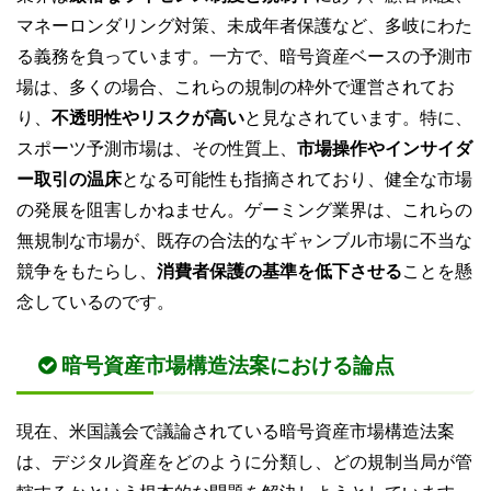
マネーロンダリング対策、未成年者保護など、多岐にわた
る義務を負っています。一方で、暗号資産ベースの予測市
場は、多くの場合、これらの規制の枠外で運営されてお
り、
不透明性やリスクが高い
と見なされています。特に、
スポーツ予測市場は、その性質上、
市場操作やインサイダ
ー取引の温床
となる可能性も指摘されており、健全な市場
の発展を阻害しかねません。ゲーミング業界は、これらの
無規制な市場が、既存の合法的なギャンブル市場に不当な
競争をもたらし、
消費者保護の基準を低下させる
ことを懸
念しているのです。
暗号資産市場構造法案における論点
現在、米国議会で議論されている暗号資産市場構造法案
は、デジタル資産をどのように分類し、どの規制当局が管