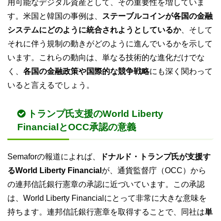
用可能なデジタル資産として、その重要性を増していま
す。米国と韓国の事例は、
ステーブルコインが各国の金融
システムにどのように統合されようとしているか
、そして
それに伴う規制の動きがどのように進んでいるかを示して
います。これらの動向は、単なる技術的な進化だけでな
く、
各国の金融政策や国際的な競争戦略
にも深く関わって
いると言えるでしょう。
トランプ氏支援のWorld Liberty
FinancialとOCC承認の意義
Semaforの報道によれば、
ドナルド・トランプ氏が支援す
るWorld Liberty Financial
が、通貨監督庁（OCC）から
の連邦信託銀行憲章の承認に近づいています。この承認
は、World Liberty Financialにとって非常に大きな意味を
持ちます。連邦信託銀行憲章を取得することで、同社は
単