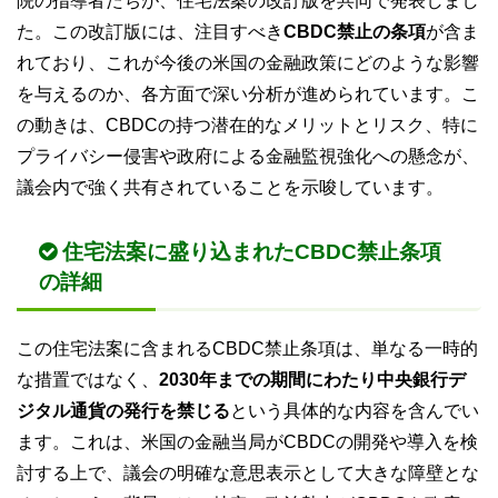
院の指導者たちが、住宅法案の改訂版を共同で発表しまし
た。この改訂版には、注目すべき
CBDC禁止の条項
が含ま
れており、これが今後の米国の金融政策にどのような影響
を与えるのか、各方面で深い分析が進められています。こ
の動きは、CBDCの持つ潜在的なメリットとリスク、特に
プライバシー侵害や政府による金融監視強化への懸念が、
議会内で強く共有されていることを示唆しています。
住宅法案に盛り込まれたCBDC禁止条項
の詳細
この住宅法案に含まれるCBDC禁止条項は、単なる一時的
な措置ではなく、
2030年までの期間にわたり中央銀行デ
ジタル通貨の発行を禁じる
という具体的な内容を含んでい
ます。これは、米国の金融当局がCBDCの開発や導入を検
討する上で、議会の明確な意思表示として大きな障壁とな