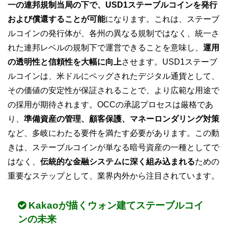
一の連邦規制当局の下で、USD1ステーブルコインを発行
および償還することが可能
になります。これは、ステーブ
ルコインの発行体が、各州の異なる規制ではなく、統一さ
れた連邦レベルの規制下で運営できることを意味し、
運用
の透明性と信頼性を大幅に向上
させます。USD1ステーブ
ルコインは、米ドルにペッグされたデジタル通貨として、
その価値の安定性が保証されることで、より広範な用途で
の採用が期待されます。OCCの承認プロセスは厳格であ
り、
準備資産の管理、顧客保護、マネーロンダリング対策
など、多岐にわたる要件を満たす必要があります。この動
きは、ステーブルコインが単なる暗号資産の一種としてで
はなく、
伝統的な金融システムに深く組み込まれる
ための
重要なステップとして、業界内外から注目されています。
Kakaoが描くウォン建てステーブルコイ
ンの未来