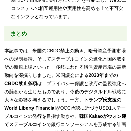
基づいて自動的に実行されることを可能にし、Web3エ
コシステムの相互運用性や実用性を高める上で不可欠
なインフラとなっています。
まとめ
本記事では、米国のCBDC禁止の動き、暗号資産予測市場
への規制要請、そしてステーブルコインの進化と国内取引
所の新規上場といった、多岐にわたる暗号資産市場の最新
動向を深掘りしました。米国議会による
2030年までの
CBDC禁止条項
は、プライバシー保護と政府の監視強化へ
の懸念から生じたものであり、今後のデジタルドル戦略に
大きな影響を与えるでしょう。一方、
トランプ氏支援の
World Liberty Financial
がOCC承認に近づきUSD1ステー
ブルコインの発行を目指す動きや、
韓国Kakaoがウォン建
てステーブルコイン
で銀行コンソーシアムを形成する計画