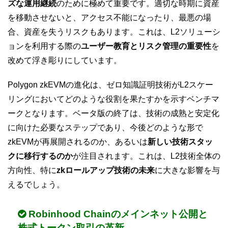
ズな運用継続
のために極めて重要です。適切な時期に資産
を移動させないと、アクセス不能になったり、最悪の場
合、資産を失うリスクもあります。これは、L2ソリューシ
ョンを利用する際の
ユーザー教育とリスク管理の重要性
を
改めて浮き彫りにしています。
Polygon zkEVMの進化は、ゼロ知識証明技術がL2スケー
リングにおいてどのような役割を果たすかを示すベンチマ
ークとなります。ベータ版の終了は、技術の成熟と安定化
に向けた必要なステップであり、今後どのような形で
zkEVMが再展開されるのか、あるいは
新しい技術スタッ
クに移行するのか
が注目されます。これは、L2技術全体の
方向性、特に
zkロールアップ技術の未来
に大きな影響を与
えるでしょう。
Robinhood Chainのメインネット公開と
株式トークン取引の革新