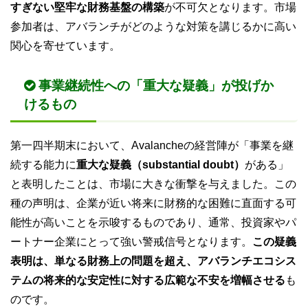
すぎない堅牢な財務基盤の構築
が不可欠となります。市場
参加者は、アバランチがどのような対策を講じるかに高い
関心を寄せています。
事業継続性への「重大な疑義」が投げか
けるもの
第一四半期末において、Avalancheの経営陣が「事業を継
続する能力に
重大な疑義（substantial doubt）
がある」
と表明したことは、市場に大きな衝撃を与えました。この
種の声明は、企業が近い将来に財務的な困難に直面する可
能性が高いことを示唆するものであり、通常、投資家やパ
ートナー企業にとって強い警戒信号となります。
この疑義
表明は、単なる財務上の問題を超え、アバランチエコシス
テムの将来的な安定性に対する広範な不安を増幅させる
も
のです。