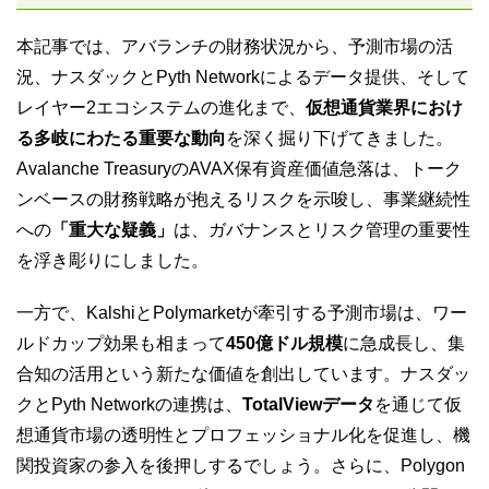
本記事では、アバランチの財務状況から、予測市場の活
況、ナスダックとPyth Networkによるデータ提供、そして
レイヤー2エコシステムの進化まで、
仮想通貨業界におけ
る多岐にわたる重要な動向
を深く掘り下げてきました。
Avalanche TreasuryのAVAX保有資産価値急落は、トーク
ンベースの財務戦略が抱えるリスクを示唆し、事業継続性
への
「重大な疑義」
は、ガバナンスとリスク管理の重要性
を浮き彫りにしました。
一方で、KalshiとPolymarketが牽引する予測市場は、ワー
ルドカップ効果も相まって
450億ドル規模
に急成長し、集
合知の活用という新たな価値を創出しています。ナスダッ
クとPyth Networkの連携は、
TotalViewデータ
を通じて仮
想通貨市場の透明性とプロフェッショナル化を促進し、機
関投資家の参入を後押しするでしょう。さらに、Polygon