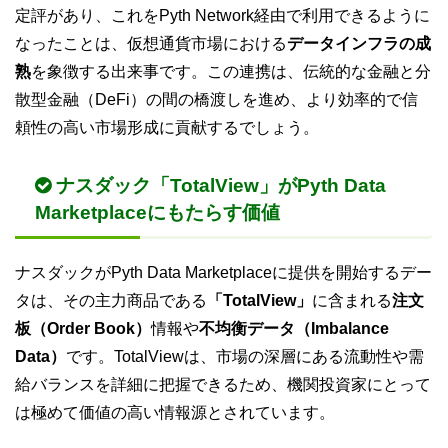
定評があり、これをPyth Network経由で利用できるように
なったことは、仮想通貨市場における
データインフラの成
熟
を象徴する出来事です。この連携は、伝統的な金融と分
散型金融（DeFi）の間の橋渡しを進め、より効率的で信
頼性の高い市場形成に貢献するでしょう。
ナスダック「TotalView」がPyth Data
Marketplaceにもたらす価値
ナスダックがPyth Data Marketplaceに提供を開始するデー
タは、その主力商品である
「TotalView」
に含まれる
注文
板（Order Book）
情報や
不均衡データ（Imbalance
Data）
です。TotalViewは、市場の深層にある流動性や需
給バランスを詳細に把握できるため、機関投資家にとって
は極めて価値の高い情報源とされています。