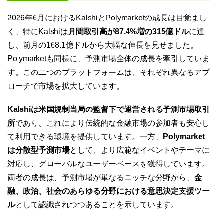
2026年6月におけるKalshiとPolymarketの成長は目覚まし
く、特にKalshiは
月間取引高が87.4%増の315億ドル
に達
し、前月の168.1億ドルから大幅な伸長を見せました。
Polymarketも同様に、予測市場全体の成長を牽引していま
す。この二つのプラットフォームは、それぞれ異なるアプ
ローチで市場を拡大しています。
Kalshiは米国規制当局の監督下で運営される予測市場取引
所
であり、これにより伝統的な金融市場の参加者も安心し
て利用できる環境を提供しています。一方、
Polymarket
は分散型予測市場
として、より広範なイベントやテーマに
対応し、グローバルなユーザーベースを獲得しています。
両者の成長は、予測市場が単なるニッチな分野から、
金
融、政治、社会のあらゆる分野における意思決定支援ツー
ル
として認識されつつあることを示しています。