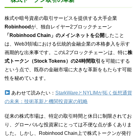
株式や暗号資産の取引サービスを提供する大手企業
Robinhood
が、独自レイヤー2ブロックチェーン
「Robinhood Chain」のメインネットを公開
したこと
は、Web3領域における伝統的金融企業の本格参入を示す
画期的な出来事です。このL2ブロックチェーンは、特に
株
式トークン（Stock Tokens）の24時間取引
を可能にする
という点で、既存の金融市場に大きな革新をもたらす可能
性を秘めています。
あわせて読みたい：
StarkWareとNYLIMが拓く仮想通貨
の未来：技術革新と機関投資家の戦略
従来の株式市場は、特定の取引時間と休日に制限されてお
り、グローバルな投資家にとっては不便な点が多くありま
した。しかし、Robinhood Chain上で株式トークンが発行