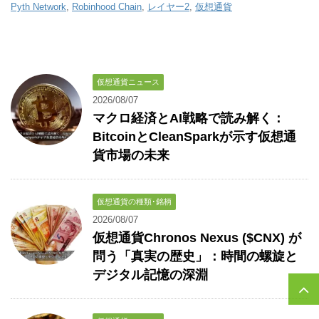
Pyth Network
,
Robinhood Chain
,
レイヤー2
,
仮想通貨
仮想通貨ニュース
2026/08/07
マクロ経済とAI戦略で読み解く：
BitcoinとCleanSparkが示す仮想通
貨市場の未来
仮想通貨の種類･銘柄
2026/08/07
仮想通貨Chronos Nexus ($CNX) が
問う「真実の歴史」：時間の螺旋と
デジタル記憶の深淵