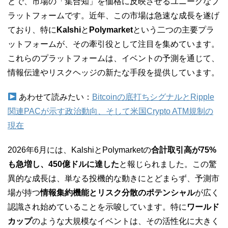
とで、市場の「集合知」を価格に反映させるユニークなプ
ラットフォームです。近年、この市場は急速な成長を遂げ
ており、特に
Kalshi
と
Polymarket
という二つの主要プラ
ットフォームが、その牽引役として注目を集めています。
これらのプラットフォームは、イベントの予測を通じて、
情報伝達やリスクヘッジの新たな手段を提供しています。
あわせて読みたい：
Bitcoinの底打ちシグナルとRipple
関連PACが示す政治動向、そして米国Crypto ATM規制の
現在
2026年6月には、KalshiとPolymarketの
合計取引高が75%
も急増し、450億ドルに達した
と報じられました。この驚
異的な成長は、単なる投機的な動きにとどまらず、予測市
場が持つ
情報集約機能とリスク分散のポテンシャル
が広く
認識され始めていることを示唆しています。特に
ワールド
カップ
のような大規模なイベントは、その活性化に大きく