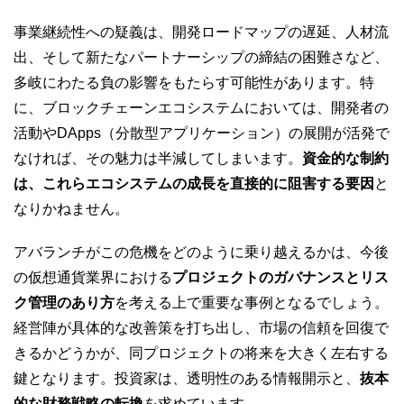
事業継続性への疑義は、開発ロードマップの遅延、人材流
出、そして新たなパートナーシップの締結の困難さなど、
多岐にわたる負の影響をもたらす可能性があります。特
に、ブロックチェーンエコシステムにおいては、開発者の
活動やDApps（分散型アプリケーション）の展開が活発で
なければ、その魅力は半減してしまいます。
資金的な制約
は、これらエコシステムの成長を直接的に阻害する要因
と
なりかねません。
アバランチがこの危機をどのように乗り越えるかは、今後
の仮想通貨業界における
プロジェクトのガバナンスとリス
ク管理のあり方
を考える上で重要な事例となるでしょう。
経営陣が具体的な改善策を打ち出し、市場の信頼を回復で
きるかどうかが、同プロジェクトの将来を大きく左右する
鍵となります。投資家は、透明性のある情報開示と、
抜本
的な財務戦略の転換
を求めています。