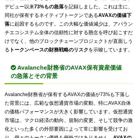
デビュー以来
73%もの急落
を記録しました。これは主に、
同社が保有するネイティブトークンである
AVAXの価値下
落
に起因するものです。この大幅な価値減少は、アバラン
チエコシステム全体の信頼性に対する懸念を呼び起こすだ
けでなく、他のブロックチェーンプロジェクトが直面しう
る
トークンベースの財務戦略のリスク
を示唆しています。
Avalanche財務省のAVAX保有資産価値
の急落とその背景
Avalanche財務省が保有するAVAXの価値が73%も下落し
た背景には、広範な仮想通貨市場の変動、特にAVAX自体
の価格パフォーマンスが大きく影響しています。仮想通貨
市場は、マクロ経済の動向、規制の変更、そして競争の激
化といった多くの外部要因によって常に影響を受けてお
り、個々のトークン価格も例外ではありません。
AVAXの