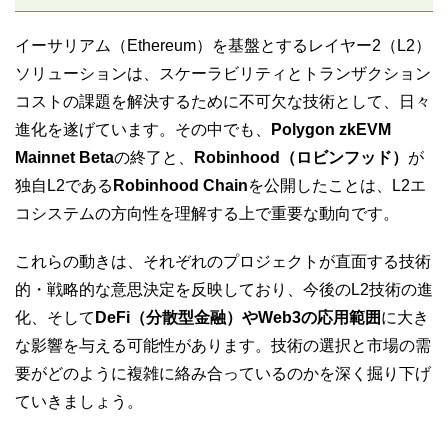
イーサリアム（Ethereum）を基盤とするレイヤー2（L2）
ソリューションは、スケーラビリティとトランザクション
コストの課題を解決するために不可欠な技術として、日々
進化を遂げています。その中でも、
Polygon zkEVM
Mainnet Beta
の終了と、
Robinhood（ロビンフッド）
が
独自L2である
Robinhood Chain
を公開したことは、L2エ
コシステムの方向性を理解する上で重要な動向です。
これらの動きは、それぞれのプロジェクトが直面する技術
的・戦略的な意思決定を反映しており、今後のL2技術の進
化、そして
DeFi（分散型金融）やWeb3の応用範囲
に大き
な影響を与える可能性があります。技術の選択と市場の需
要がどのように複雑に絡み合っているのかを深く掘り下げ
ていきましょう。