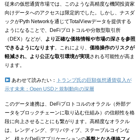
従来の仮想通貨市場では、このような高精度な機関投資家
向けデータへのアクセスは限定的でした。しかし、ナスダ
ックがPyth Networkを通じてTotalViewデータを提供する
ようになることで、DeFiプロトコルや分散型取引所
（DEX）などが、
より正確な価格情報や市場の深さを参照
できるようになります
。これにより、
価格操作のリスクが
軽減され、より公正な取引環境が実現
される可能性が高ま
ります。
あわせて読みたい：
トランプ氏の巨額仮想通貨収入が
示す未来：Open USDと規制動向の深層
このデータ連携は、DeFiプロトコルのオラクル（外部デ
ータをブロックチェーンに取り込む仕組み）の信頼性を格
段に向上させることにも繋がります。高精度なオラクル
は、レンディング、デリバティブ、ステーブルコインな
ど、様々なDeFiアプリケーションの
基盤となる価格フィ