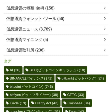
仮想通貨の種類･銘柄
(158)
仮想通貨ウォレット･ツール
(56)
仮想通貨ニュース
(3,789)
仮想通貨マイニング
(5)
仮想通貨取引所
(236)
タグ
AI
(20)
BCC(ビットコインキャッシュ)
(18)
BINANCE(バイナンス)
(71)
bitbank(ビットバンク)
(24)
bitcoin(ビットコイン)
(746)
bitflyer(ビットフライヤー)
(38)
CFTC
(33)
Circle
(19)
Clarity Act
(43)
Coinbase
(34)
coincheck(コインチェック)
(61)
DeFi
(52)