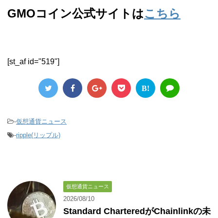
GMOコイン公式サイトは
こちら
[st_af id="519"]
B!
-
仮想通貨ニュース
-
ripple(リップル)
仮想通貨ニュース
2026/08/10
Standard CharteredがChainlinkの未