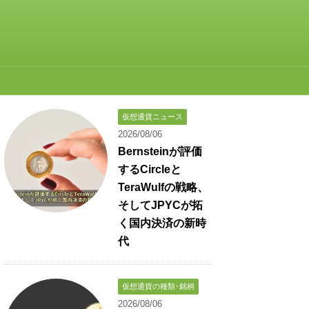
仮想通貨ニュース
2026/08/06
Bernsteinが評価
するCircleと
TeraWulfの戦略、
そしてJPYCが拓
く国内決済の新時
代
仮想通貨の種類･銘柄
2026/08/06