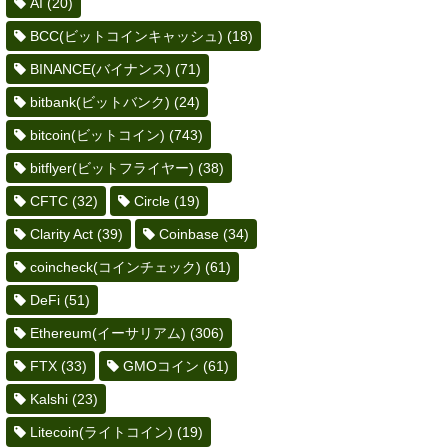
AI
(20)
BCC(ビットコインキャッシュ)
(18)
BINANCE(バイナンス)
(71)
bitbank(ビットバンク)
(24)
bitcoin(ビットコイン)
(743)
bitflyer(ビットフライヤー)
(38)
CFTC
(32)
Circle
(19)
Clarity Act
(39)
Coinbase
(34)
coincheck(コインチェック)
(61)
DeFi
(51)
Ethereum(イーサリアム)
(306)
FTX
(33)
GMOコイン
(61)
Kalshi
(23)
Litecoin(ライトコイン)
(19)