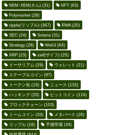
NEM･XEM(ネム)
(31)
NFT
(63)
Polymarket
(28)
ripple(リップル)
(367)
RWA
(20)
SEC
(24)
Solana
(31)
Strategy
(28)
Web3
(64)
XRP
(23)
zaif(ザイフ)
(25)
イーサリアム
(29)
ウォレット
(21)
ステーブルコイン
(97)
トークン化
(19)
ニュース
(132)
ハッキング
(20)
ビットコイン
(116)
ブロックチェーン
(103)
ミームコイン
(33)
メタバース
(28)
リップル
(18)
予測市場
(39)
仮想通貨
(844)