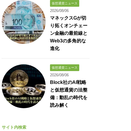
仮想通貨ニュース
2026/08/06
マネックスGが切
り拓くオンチェー
ン金融の最前線と
Web3の多角的な
進化
仮想通貨ニュース
2026/08/06
Block社のAI戦略
と仮想通貨の法整
備：動乱の時代を
読み解く
サイト内検索