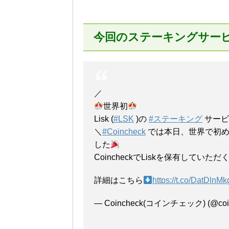
今回のステーキングサー
／
世界初
Lisk (
#LSK
)の
#ステーキング
サービ
＼
#Coincheck
では本日、世界で初め
した
CoincheckでLiskを保有して
詳細はこちら
https://t.co/DatDlnM
— Coincheck(コインチェック) (@coin