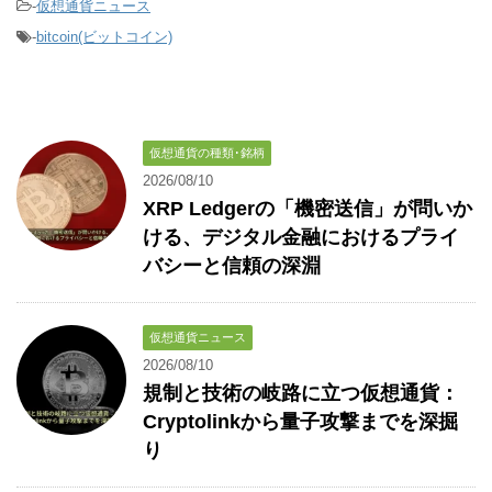
-
仮想通貨ニュース
-
bitcoin(ビットコイン)
仮想通貨の種類･銘柄
2026/08/10
XRP Ledgerの「機密送信」が問いか
ける、デジタル金融におけるプライ
バシーと信頼の深淵
仮想通貨ニュース
2026/08/10
規制と技術の岐路に立つ仮想通貨：
Cryptolinkから量子攻撃までを深掘
り