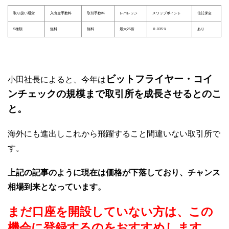
取り扱い通貨
入出金手数料
取引手数料
レバレッジ
スワップポイント
信託保全
5種類
無料
無料
最大25倍
０.035％
あり
ビットフライヤー・コイ
小田社長によると、今年は
ンチェックの規模まで取引所を成長させるとのこ
と。
海外にも進出しこれから飛躍すること間違いない取引所で
す。
上記の記事のように現在は価格が下落しており、チャンス
相場到来となっています。
まだ口座を開設していない方は、この
機会に登録するのをおすすめします。