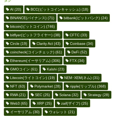
タグ
AI
(20)
BCC(ビットコインキャッシュ)
(18)
BINANCE(バイナンス)
(71)
bitbank(ビットバンク)
(24)
bitcoin(ビットコイン)
(746)
bitflyer(ビットフライヤー)
(38)
CFTC
(33)
Circle
(19)
Clarity Act
(43)
Coinbase
(34)
coincheck(コインチェック)
(61)
DeFi
(52)
Ethereum(イーサリアム)
(306)
FTX
(34)
GMOコイン
(61)
Kalshi
(23)
Litecoin(ライトコイン)
(19)
NEM･XEM(ネム)
(31)
NFT
(63)
Polymarket
(28)
ripple(リップル)
(368)
RWA
(21)
SEC
(25)
Solana
(32)
Strategy
(28)
Web3
(65)
XRP
(25)
zaif(ザイフ)
(25)
イーサリアム
(30)
ウォレット
(21)