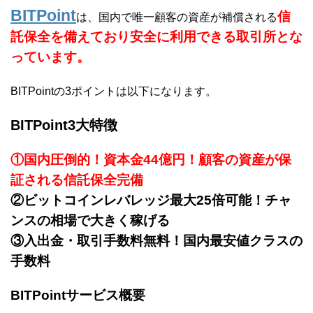
BITPoint
信
は、国内で唯一顧客の資産が補償される
託保全を備えており安全に利用できる取引所とな
っています。
BITPointの3ポイントは以下になります。
BITPoint3大特徴
①国内圧倒的！資本金44億円！顧客の資産が保
証される信託保全完備
②ビットコインレバレッジ最大25倍可能！チャ
ンスの相場で大きく稼げる
③入出金・取引手数料無料！国内最安値クラスの
手数料
BITPointサービス概要