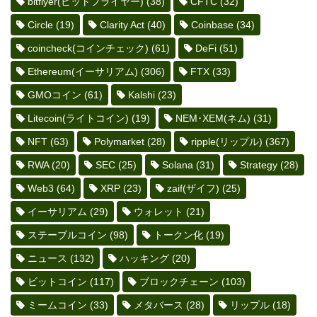
bitflyer(ビットフライヤー)
(38)
CFTC
(32)
Circle
(19)
Clarity Act
(40)
Coinbase
(34)
coincheck(コインチェック)
(61)
DeFi
(51)
Ethereum(イーサリアム)
(306)
FTX
(33)
GMOコイン
(61)
Kalshi
(23)
Litecoin(ライトコイン)
(19)
NEM･XEM(ネム)
(31)
NFT
(63)
Polymarket
(28)
ripple(リップル)
(367)
RWA
(20)
SEC
(25)
Solana
(31)
Strategy
(28)
Web3
(64)
XRP
(23)
zaif(ザイフ)
(25)
イーサリアム
(29)
ウォレット
(21)
ステーブルコイン
(98)
トークン化
(19)
ニュース
(132)
ハッキング
(20)
ビットコイン
(117)
ブロックチェーン
(103)
ミームコイン
(33)
メタバース
(28)
リップル
(18)