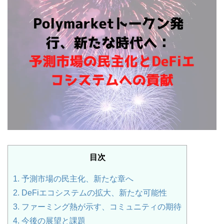
目次
1.
予測市場の民主化、新たな章へ
2.
DeFiエコシステムの拡大、新たな可能性
3.
ファーミング熱が示す、コミュニティの期待
4.
今後の展望と課題