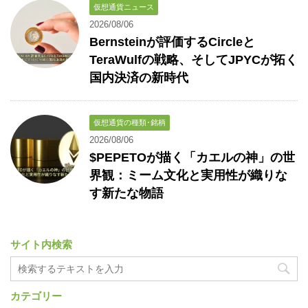
仮想通貨ニュース
2026/08/06
Bernsteinが評価するCircleと
TeraWulfの戦略、そしてJPYCが拓く
国内決済の新時代
仮想通貨の種類･銘柄
2026/08/06
$PEPETOが描く「カエルの神」の世
界観：ミーム文化と実用性が織りな
す新たな物語
サイト内検索
カテゴリー