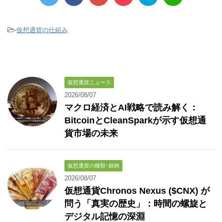
-
仮想通貨の仕組み
仮想通貨ニュース
2026/08/07
マクロ経済とAI戦略で読み解く：
BitcoinとCleanSparkが示す仮想通
貨市場の未来
仮想通貨の種類･銘柄
2026/08/07
仮想通貨Chronos Nexus ($CNX) が
問う「真実の歴史」：時間の螺旋と
デジタル記憶の深淵