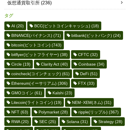
仮想通貨取引所
(236)
タグ
AI
(20)
BCC(ビットコインキャッシュ)
(18)
BINANCE(バイナンス)
(71)
bitbank(ビットバンク)
(24)
bitcoin(ビットコイン)
(743)
bitflyer(ビットフライヤー)
(38)
CFTC
(32)
Circle
(19)
Clarity Act
(40)
Coinbase
(34)
coincheck(コインチェック)
(61)
DeFi
(51)
Ethereum(イーサリアム)
(306)
FTX
(33)
GMOコイン
(61)
Kalshi
(23)
Litecoin(ライトコイン)
(19)
NEM･XEM(ネム)
(31)
NFT
(63)
Polymarket
(28)
ripple(リップル)
(367)
RWA
(20)
SEC
(25)
Solana
(31)
Strategy
(28)