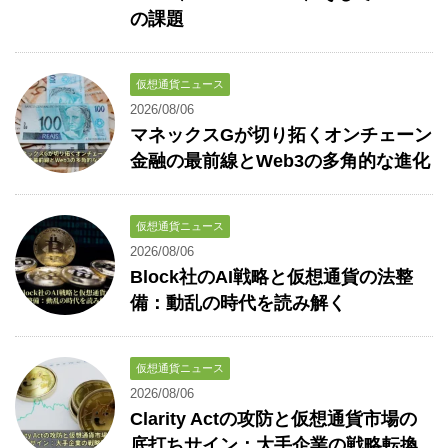
の課題
仮想通貨ニュース
2026/08/06
マネックスGが切り拓くオンチェーン
金融の最前線とWeb3の多角的な進化
仮想通貨ニュース
2026/08/06
Block社のAI戦略と仮想通貨の法整
備：動乱の時代を読み解く
仮想通貨ニュース
2026/08/06
Clarity Actの攻防と仮想通貨市場の
底打ちサイン：大手企業の戦略転換