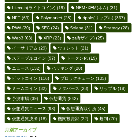
Litecoin(ライトコイン)
(19)
NEM･XEM(ネム)
(31)
NFT
(63)
Polymarket
(28)
ripple(リップル)
(367)
RWA
(20)
SEC
(24)
Solana
(31)
Strategy
(28)
Web3
(63)
XRP
(23)
zaif(ザイフ)
(25)
イーサリアム
(29)
ウォレット
(21)
ステーブルコイン
(97)
トークン化
(19)
ニュース
(132)
ハッキング
(20)
ビットコイン
(116)
ブロックチェーン
(103)
ミームコイン
(32)
メタバース
(28)
リップル
(18)
予測市場
(39)
仮想通貨
(842)
仮想通貨ニュース
(93)
仮想通貨取引所
(45)
仮想通貨決済
(18)
機関投資家
(22)
規制
(70)
月別アーカイブ