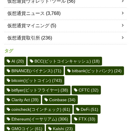
仮想通貨ウォレット･ツール
(56)
仮想通貨ニュース
(3,768)
仮想通貨マイニング
(5)
仮想通貨取引所
(236)
タグ
AI
(20)
BCC(ビットコインキャッシュ)
(18)
BINANCE(バイナンス)
(71)
bitbank(ビットバンク)
(24)
bitcoin(ビットコイン)
(743)
bitflyer(ビットフライヤー)
(38)
CFTC
(32)
Clarity Act
(39)
Coinbase
(34)
coincheck(コインチェック)
(61)
DeFi
(51)
Ethereum(イーサリアム)
(306)
FTX
(33)
GMOコイン
(61)
Kalshi
(23)