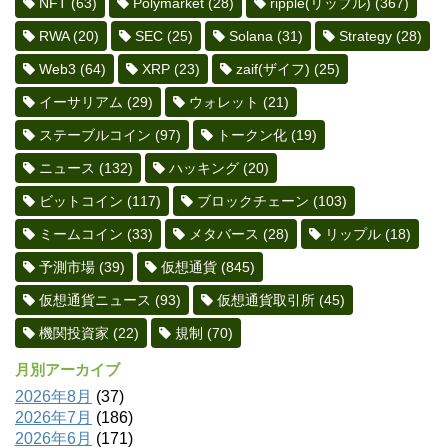
NFT
(63)
Polymarket
(28)
ripple(リップル)
(367)
RWA
(20)
SEC
(25)
Solana
(31)
Strategy
(28)
Web3
(64)
XRP
(23)
zaif(ザイフ)
(25)
イーサリアム
(29)
ウォレット
(21)
ステーブルコイン
(97)
トークン化
(19)
ニュース
(132)
ハッキング
(20)
ビットコイン
(117)
ブロックチェーン
(103)
ミームコイン
(33)
メタバース
(28)
リップル
(18)
予測市場
(39)
仮想通貨
(845)
仮想通貨ニュース
(93)
仮想通貨取引所
(45)
機関投資家
(22)
規制
(70)
月別アーカイブ
2026年8月
(37)
2026年7月
(186)
2026年6月
(171)