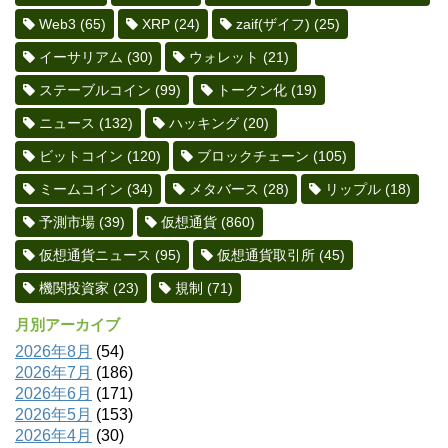
Web3
(65)
XRP
(24)
zaif(ザイフ)
(25)
イーサリアム
(30)
ウォレット
(21)
ステーブルコイン
(99)
トークン化
(19)
ニュース
(132)
ハッキング
(20)
ビットコイン
(120)
ブロックチェーン
(105)
ミームコイン
(34)
メタバース
(28)
リップル
(18)
予測市場
(39)
仮想通貨
(860)
仮想通貨ニュース
(95)
仮想通貨取引所
(45)
機関投資家
(23)
規制
(71)
月別アーカイブ
2026年8月
(54)
2026年7月
(186)
2026年6月
(171)
2026年5月
(153)
2026年4月
(30)