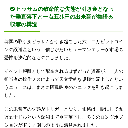
ビッサムの致命的な失態が引き金となっ
た垂直落下と一点五兆円の出来高が物語る
収奪の構造
韓国の取引所ビッサムが引き起こした六十二万ビットコイ
ンの誤送金という、信じがたいヒューマンエラーが市場の
恐怖を決定的なものにしました。
イベント報酬として配布されるはずだった資産が、一人の
担当者の操作ミスによって天文学的な規模で流出したとい
うニュースは、まさに阿鼻叫喚のパニックを引き起こしま
した。
この未曾有の失態がトリガーとなり、価格は一瞬にして五
万五千ドルという深淵まで垂直落下し、多くのロングポジ
ションがドミノ倒しのように清算されました。