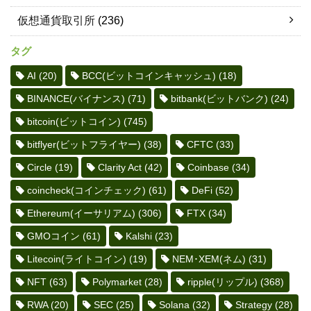
仮想通貨取引所
(236)
タグ
AI
(20)
BCC(ビットコインキャッシュ)
(18)
BINANCE(バイナンス)
(71)
bitbank(ビットバンク)
(24)
bitcoin(ビットコイン)
(745)
bitflyer(ビットフライヤー)
(38)
CFTC
(33)
Circle
(19)
Clarity Act
(42)
Coinbase
(34)
coincheck(コインチェック)
(61)
DeFi
(52)
Ethereum(イーサリアム)
(306)
FTX
(34)
GMOコイン
(61)
Kalshi
(23)
Litecoin(ライトコイン)
(19)
NEM･XEM(ネム)
(31)
NFT
(63)
Polymarket
(28)
ripple(リップル)
(368)
RWA
(20)
SEC
(25)
Solana
(32)
Strategy
(28)