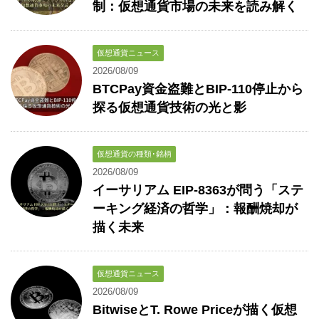
制：仮想通貨市場の未来を読み解く
仮想通貨ニュース
2026/08/09
BTCPay資金盗難とBIP-110停止から
探る仮想通貨技術の光と影
仮想通貨の種類･銘柄
2026/08/09
イーサリアム EIP-8363が問う「ステ
ーキング経済の哲学」：報酬焼却が
描く未来
仮想通貨ニュース
2026/08/09
BitwiseとT. Rowe Priceが描く仮想