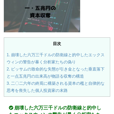
目次
1.
崩壊した六万三千ドルの防衛線と的中したエックス
ウィンの警告が暴く分析家たちの偽り
2.
ビッサムの致命的な失態が引き金となった垂直落下
と一点五兆円の出来高が物語る収奪の構造
3.
二〇二六年の終焉に構築される資本の檻と自律的な
思考を喪失した個人投資家の末路
崩壊した六万三千ドルの防衛線と的中し