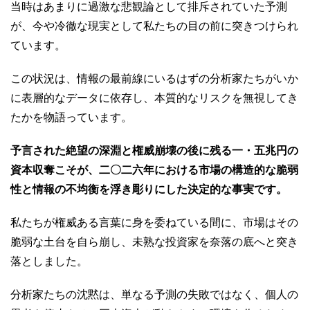
当時はあまりに過激な悲観論として排斥されていた予測
が、今や冷徹な現実として私たちの目の前に突きつけられ
ています。
この状況は、情報の最前線にいるはずの分析家たちがいか
に表層的なデータに依存し、本質的なリスクを無視してき
たかを物語っています。
予言された絶望の深淵と権威崩壊の後に残る一・五兆円の
資本収奪こそが、二〇二六年における市場の構造的な脆弱
性と情報の不均衡を浮き彫りにした決定的な事実です。
私たちが権威ある言葉に身を委ねている間に、市場はその
脆弱な土台を自ら崩し、未熟な投資家を奈落の底へと突き
落としました。
分析家たちの沈黙は、単なる予測の失敗ではなく、個人の