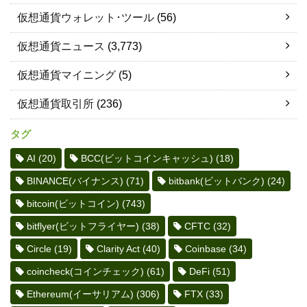
仮想通貨ウォレット･ツール
(56)
仮想通貨ニュース
(3,773)
仮想通貨マイニング
(5)
仮想通貨取引所
(236)
タグ
AI
(20)
BCC(ビットコインキャッシュ)
(18)
BINANCE(バイナンス)
(71)
bitbank(ビットバンク)
(24)
bitcoin(ビットコイン)
(743)
bitflyer(ビットフライヤー)
(38)
CFTC
(32)
Circle
(19)
Clarity Act
(40)
Coinbase
(34)
coincheck(コインチェック)
(61)
DeFi
(51)
Ethereum(イーサリアム)
(306)
FTX
(33)