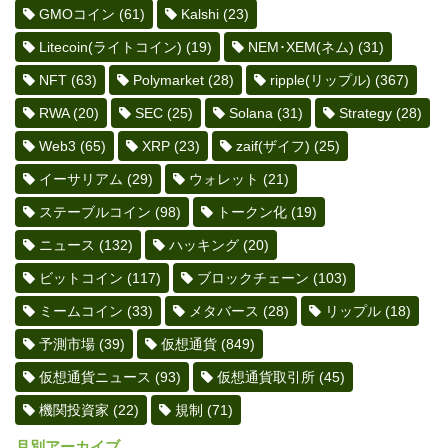
GMOコイン
(61)
Kalshi
(23)
Litecoin(ライトコイン)
(19)
NEM･XEM(ネム)
(31)
NFT
(63)
Polymarket
(28)
ripple(リップル)
(367)
RWA
(20)
SEC
(25)
Solana
(31)
Strategy
(28)
Web3
(65)
XRP
(23)
zaif(ザイフ)
(25)
イーサリアム
(29)
ウォレット
(21)
ステーブルコイン
(98)
トークン化
(19)
ニュース
(132)
ハッキング
(20)
ビットコイン
(117)
ブロックチェーン
(103)
ミームコイン
(33)
メタバース
(28)
リップル
(18)
予測市場
(39)
仮想通貨
(849)
仮想通貨ニュース
(93)
仮想通貨取引所
(45)
機関投資家
(22)
規制
(71)
月別アーカイブ