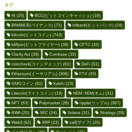
タグ
AI
(20)
BCC(ビットコインキャッシュ)
(18)
BINANCE(バイナンス)
(71)
bitbank(ビットバンク)
(24)
bitcoin(ビットコイン)
(743)
bitflyer(ビットフライヤー)
(38)
CFTC
(32)
Clarity Act
(39)
Coinbase
(33)
coincheck(コインチェック)
(61)
DeFi
(51)
Ethereum(イーサリアム)
(306)
FTX
(33)
GMOコイン
(61)
Kalshi
(23)
Litecoin(ライトコイン)
(19)
NEM･XEM(ネム)
(31)
NFT
(63)
Polymarket
(28)
ripple(リップル)
(367)
RWA
(20)
SEC
(24)
Solana
(31)
Strategy
(28)
Web3
(62)
XRP
(23)
zaif(ザイフ)
(25)