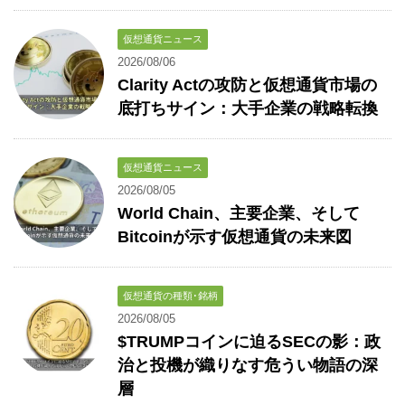
仮想通貨ニュース
2026/08/06
Clarity Actの攻防と仮想通貨市場の
底打ちサイン：大手企業の戦略転換
仮想通貨ニュース
2026/08/05
World Chain、主要企業、そして
Bitcoinが示す仮想通貨の未来図
仮想通貨の種類･銘柄
2026/08/05
$TRUMPコインに迫るSECの影：政
治と投機が織りなす危うい物語の深
層