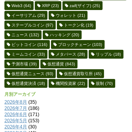
Web3
(64)
XRP
(23)
zaif(ザイフ)
(25)
イーサリアム
(29)
ウォレット
(21)
ステーブルコイン
(97)
トークン化
(19)
ニュース
(132)
ハッキング
(20)
ビットコイン
(116)
ブロックチェーン
(103)
ミームコイン
(33)
メタバース
(28)
リップル
(18)
予測市場
(39)
仮想通貨
(843)
仮想通貨ニュース
(93)
仮想通貨取引所
(45)
仮想通貨決済
(18)
機関投資家
(22)
規制
(70)
月別アーカイブ
2026年8月
(35)
2026年7月
(186)
2026年6月
(171)
2026年5月
(153)
2026年4月
(30)