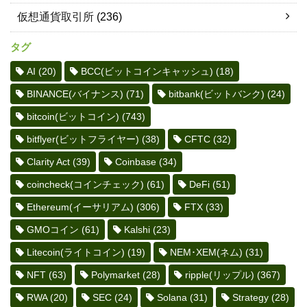
仮想通貨取引所
(236)
タグ
AI
(20)
BCC(ビットコインキャッシュ)
(18)
BINANCE(バイナンス)
(71)
bitbank(ビットバンク)
(24)
bitcoin(ビットコイン)
(743)
bitflyer(ビットフライヤー)
(38)
CFTC
(32)
Clarity Act
(39)
Coinbase
(34)
coincheck(コインチェック)
(61)
DeFi
(51)
Ethereum(イーサリアム)
(306)
FTX
(33)
GMOコイン
(61)
Kalshi
(23)
Litecoin(ライトコイン)
(19)
NEM･XEM(ネム)
(31)
NFT
(63)
Polymarket
(28)
ripple(リップル)
(367)
RWA
(20)
SEC
(24)
Solana
(31)
Strategy
(28)