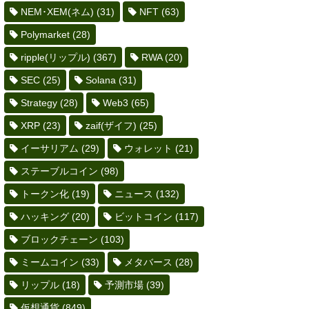
NEM･XEM(ネム)
(31)
NFT
(63)
Polymarket
(28)
ripple(リップル)
(367)
RWA
(20)
SEC
(25)
Solana
(31)
Strategy
(28)
Web3
(65)
XRP
(23)
zaif(ザイフ)
(25)
イーサリアム
(29)
ウォレット
(21)
ステーブルコイン
(98)
トークン化
(19)
ニュース
(132)
ハッキング
(20)
ビットコイン
(117)
ブロックチェーン
(103)
ミームコイン
(33)
メタバース
(28)
リップル
(18)
予測市場
(39)
仮想通貨
(849)