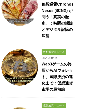
仮想通貨Chronos
Nexus ($CNX) が
問う「真実の歴
史」：時間の螺旋
とデジタル記憶の
深淵
仮想通貨ニュース
2026/08/07
Web3ゲームの終
焉からAIウォレッ
ト、国際決済の進
化まで：仮想通貨
市場の最前線
仮想通貨ニュース