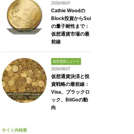
2026/08/07
Cathie Woodの
Block投資からSui
の量子耐性まで：
仮想通貨市場の最
前線
仮想通貨ニュース
2026/08/07
仮想通貨決済と投
資戦略の最前線：
Visa、ブラックロ
ック、BitGoの動
向
サイト内検索