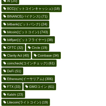
AI
(20)
BCC(ビットコインキャッシュ)
(18)
BINANCE(バイナンス)
(71)
bitbank(ビットバンク)
(24)
bitcoin(ビットコイン)
(743)
bitflyer(ビットフライヤー)
(38)
CFTC
(32)
Circle
(19)
Clarity Act
(40)
Coinbase
(34)
coincheck(コインチェック)
(61)
DeFi
(51)
Ethereum(イーサリアム)
(306)
FTX
(33)
GMOコイン
(61)
Kalshi
(23)
Litecoin(ライトコイン)
(19)