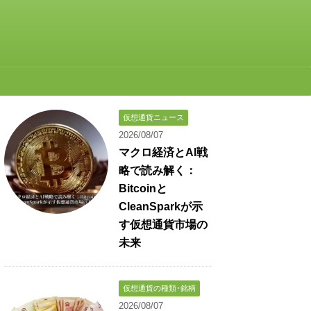
仮想通貨ニュース
2026/08/07
マクロ経済とAI戦
略で読み解く：
Bitcoinと
CleanSparkが示
す仮想通貨市場の
未来
仮想通貨の種類･銘柄
2026/08/07