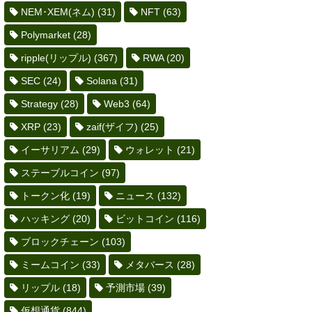
NEM･XEM(ネム)
(31)
NFT
(63)
Polymarket
(28)
ripple(リップル)
(367)
RWA
(20)
SEC
(24)
Solana
(31)
Strategy
(28)
Web3
(64)
XRP
(23)
zaif(ザイフ)
(25)
イーサリアム
(29)
ウォレット
(21)
ステーブルコイン
(97)
トークン化
(19)
ニュース
(132)
ハッキング
(20)
ビットコイン
(116)
ブロックチェーン
(103)
ミームコイン
(33)
メタバース
(28)
リップル
(18)
予測市場
(39)
仮想通貨
(844)