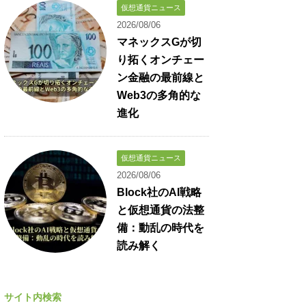
仮想通貨ニュース
2026/08/06
マネックスGが切
り拓くオンチェー
ン金融の最前線と
Web3の多角的な
進化
仮想通貨ニュース
2026/08/06
Block社のAI戦略
と仮想通貨の法整
備：動乱の時代を
読み解く
サイト内検索