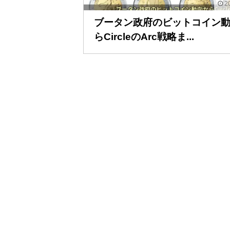
20
ブータン政府のビットコイン
らCircleのArc戦略ま...