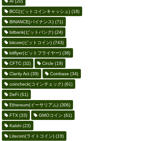
AI
(20)
BCC(ビットコインキャッシュ)
(18)
BINANCE(バイナンス)
(71)
bitbank(ビットバンク)
(24)
bitcoin(ビットコイン)
(743)
bitflyer(ビットフライヤー)
(38)
CFTC
(32)
Circle
(19)
Clarity Act
(39)
Coinbase
(34)
coincheck(コインチェック)
(61)
DeFi
(51)
Ethereum(イーサリアム)
(306)
FTX
(33)
GMOコイン
(61)
Kalshi
(23)
Litecoin(ライトコイン)
(19)