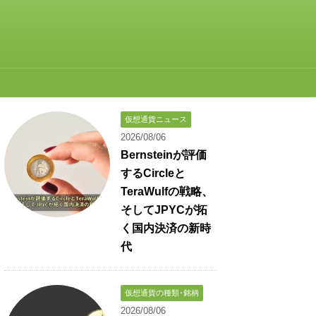
仮想通貨ニュース
2026/08/06
Bernsteinが評価
するCircleと
TeraWulfの戦略、
そしてJPYCが拓
く国内決済の新時
代
仮想通貨の種類･銘柄
2026/08/06