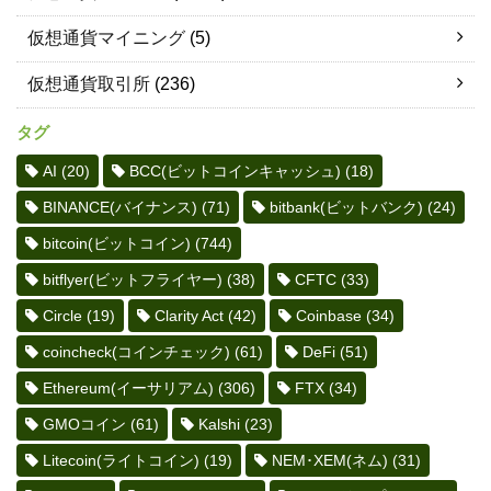
仮想通貨マイニング
(5)
仮想通貨取引所
(236)
タグ
AI
(20)
BCC(ビットコインキャッシュ)
(18)
BINANCE(バイナンス)
(71)
bitbank(ビットバンク)
(24)
bitcoin(ビットコイン)
(744)
bitflyer(ビットフライヤー)
(38)
CFTC
(33)
Circle
(19)
Clarity Act
(42)
Coinbase
(34)
coincheck(コインチェック)
(61)
DeFi
(51)
Ethereum(イーサリアム)
(306)
FTX
(34)
GMOコイン
(61)
Kalshi
(23)
Litecoin(ライトコイン)
(19)
NEM･XEM(ネム)
(31)