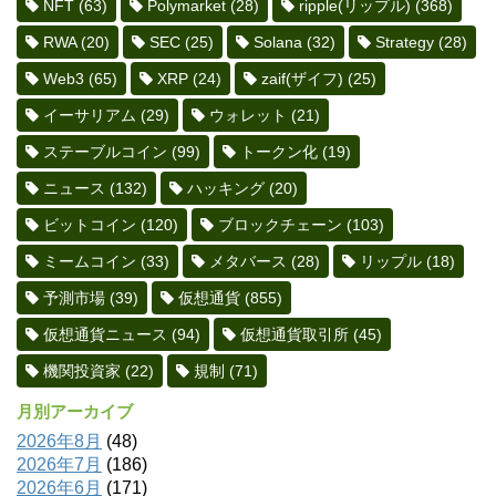
NFT
(63)
Polymarket
(28)
ripple(リップル)
(368)
RWA
(20)
SEC
(25)
Solana
(32)
Strategy
(28)
Web3
(65)
XRP
(24)
zaif(ザイフ)
(25)
イーサリアム
(29)
ウォレット
(21)
ステーブルコイン
(99)
トークン化
(19)
ニュース
(132)
ハッキング
(20)
ビットコイン
(120)
ブロックチェーン
(103)
ミームコイン
(33)
メタバース
(28)
リップル
(18)
予測市場
(39)
仮想通貨
(855)
仮想通貨ニュース
(94)
仮想通貨取引所
(45)
機関投資家
(22)
規制
(71)
月別アーカイブ
2026年8月
(48)
2026年7月
(186)
2026年6月
(171)