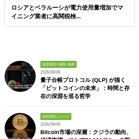
ロシアとベラルーシが電力使用量増加でマ
イニング業者に高関税検...
仮想通貨の種類･銘柄
2026/08/08
量子台帳プロトコル (QLP) が描く
「ビットコインの未来」：時間と存
在の深淵を巡る哲学
仮想通貨ニュース
2026/08/08
Bitcoin市場の深層：クジラの動向、