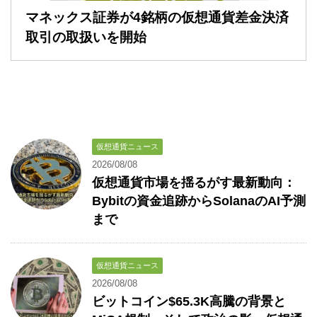
マネックス証券が4銘柄の仮想通貨差金決済
取引の取扱いを開始
仮想通貨ニュース
2026/08/08
仮想通貨市場を揺るがす最新動向：
Bybitの資金追跡からSolanaのAI予測
まで
仮想通貨ニュース
2026/08/08
ビットコイン$65.3K高騰の背景と