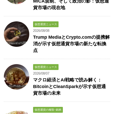
MiCA規制、そして政治の影：仮想通
貨市場の現在地
仮想通貨ニュース
2026/08/08
Trump MediaとCrypto.comの提携解
消が示す仮想通貨市場の新たな転換
点
仮想通貨ニュース
2026/08/07
マクロ経済とAI戦略で読み解く：
BitcoinとCleanSparkが示す仮想通
貨市場の未来
仮想通貨の種類･銘柄