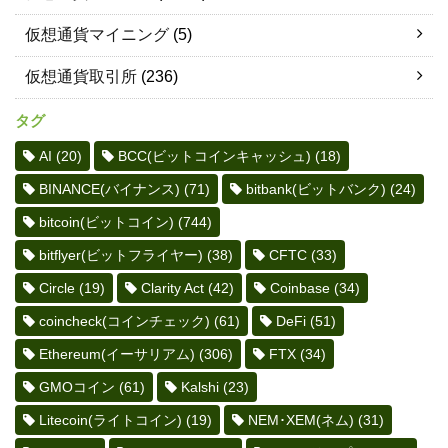
仮想通貨マイニング
(5)
仮想通貨取引所
(236)
タグ
AI
(20)
BCC(ビットコインキャッシュ)
(18)
BINANCE(バイナンス)
(71)
bitbank(ビットバンク)
(24)
bitcoin(ビットコイン)
(744)
bitflyer(ビットフライヤー)
(38)
CFTC
(33)
Circle
(19)
Clarity Act
(42)
Coinbase
(34)
coincheck(コインチェック)
(61)
DeFi
(51)
Ethereum(イーサリアム)
(306)
FTX
(34)
GMOコイン
(61)
Kalshi
(23)
Litecoin(ライトコイン)
(19)
NEM･XEM(ネム)
(31)