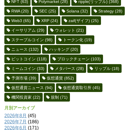
NFT
(63)
Polymarket
(28)
ripple(リップル)
(368)
RWA
(20)
SEC
(25)
Solana
(32)
Strategy
(28)
Web3
(65)
XRP
(24)
zaif(ザイフ)
(25)
イーサリアム
(29)
ウォレット
(21)
ステーブルコイン
(98)
トークン化
(19)
ニュース
(132)
ハッキング
(20)
ビットコイン
(118)
ブロックチェーン
(103)
ミームコイン
(33)
メタバース
(28)
リップル
(18)
予測市場
(39)
仮想通貨
(852)
仮想通貨ニュース
(94)
仮想通貨取引所
(45)
機関投資家
(22)
規制
(71)
月別アーカイブ
2026年8月
(45)
2026年7月
(186)
2026年6月
(171)