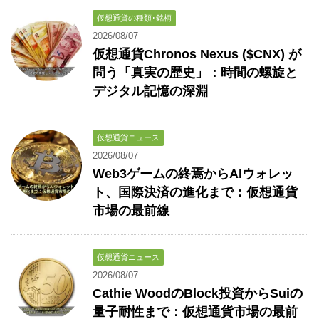
仮想通貨の種類･銘柄
2026/08/07
仮想通貨Chronos Nexus ($CNX) が
問う「真実の歴史」：時間の螺旋と
デジタル記憶の深淵
仮想通貨ニュース
2026/08/07
Web3ゲームの終焉からAIウォレッ
ト、国際決済の進化まで：仮想通貨
市場の最前線
仮想通貨ニュース
2026/08/07
Cathie WoodのBlock投資からSuiの
量子耐性まで：仮想通貨市場の最前