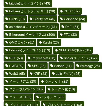
bitcoin(ビットコイン)
(743)
bitflyer(ビットフライヤー)
(38)
CFTC
(32)
Circle
(19)
Clarity Act
(40)
Coinbase
(34)
coincheck(コインチェック)
(61)
DeFi
(51)
Ethereum(イーサリアム)
(306)
FTX
(33)
GMOコイン
(61)
Kalshi
(23)
Litecoin(ライトコイン)
(19)
NEM･XEM(ネム)
(31)
NFT
(63)
Polymarket
(28)
ripple(リップル)
(367)
RWA
(20)
SEC
(25)
Solana
(31)
Strategy
(28)
Web3
(65)
XRP
(23)
zaif(ザイフ)
(25)
イーサリアム
(29)
ウォレット
(21)
ステーブルコイン
(98)
トークン化
(19)
ニュース
(132)
ハッキング
(20)
ビットコイン
(117)
ブロックチェーン
(103)