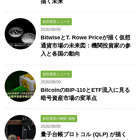
描く未来
仮想通貨ニュース
2026/08/09
BitwiseとT. Rowe Priceが描く仮想
通貨市場の未来図：機関投資家の参
入と各国の動向
仮想通貨ニュース
2026/08/09
BitcoinのBIP-110とETF流入に見る
暗号資産市場の変革点
仮想通貨の種類･銘柄
2026/08/08
量子台帳プロトコル (QLP) が描く