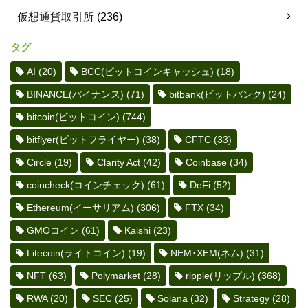
仮想通貨取引所
(236)
タグ
AI
(20)
BCC(ビットコインキャッシュ)
(18)
BINANCE(バイナンス)
(71)
bitbank(ビットバンク)
(24)
bitcoin(ビットコイン)
(744)
bitflyer(ビットフライヤー)
(38)
CFTC
(33)
Circle
(19)
Clarity Act
(42)
Coinbase
(34)
coincheck(コインチェック)
(61)
DeFi
(52)
Ethereum(イーサリアム)
(306)
FTX
(34)
GMOコイン
(61)
Kalshi
(23)
Litecoin(ライトコイン)
(19)
NEM･XEM(ネム)
(31)
NFT
(63)
Polymarket
(28)
ripple(リップル)
(368)
RWA
(20)
SEC
(25)
Solana
(32)
Strategy
(28)