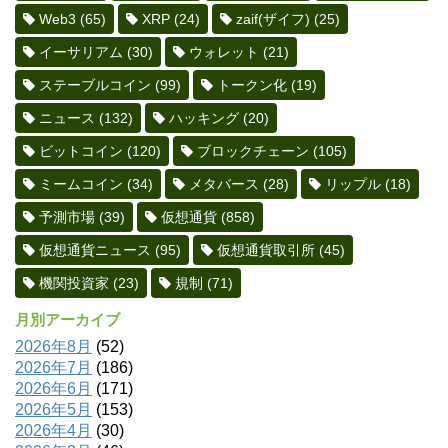
Web3
(65)
XRP
(24)
zaif(ザイフ)
(25)
イーサリアム
(30)
ウォレット
(21)
ステーブルコイン
(99)
トークン化
(19)
ニュース
(132)
ハッキング
(20)
ビットコイン
(120)
ブロックチェーン
(105)
ミームコイン
(34)
メタバース
(28)
リップル
(18)
予測市場
(39)
仮想通貨
(858)
仮想通貨ニュース
(95)
仮想通貨取引所
(45)
機関投資家
(23)
規制
(71)
月別アーカイブ
2026年8月
(52)
2026年7月
(186)
2026年6月
(171)
2026年5月
(153)
2026年4月
(30)