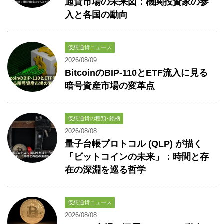
通貨市場の未来図：機関投資家の参
入と各国の動向
仮想通貨ニュース
2026/08/09
BitcoinのBIP-110とETF流入に見る
暗号資産市場の変革点
仮想通貨の種類･銘柄
2026/08/08
量子台帳プロトコル (QLP) が描く
「ビットコインの未来」：時間と存
在の深淵を巡る哲学
仮想通貨ニュース
2026/08/08