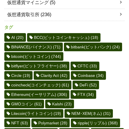
仮想通貨マイニング
(5)
仮想通貨取引所
(236)
タグ
AI
(20)
BCC(ビットコインキャッシュ)
(18)
BINANCE(バイナンス)
(71)
bitbank(ビットバンク)
(24)
bitcoin(ビットコイン)
(744)
bitflyer(ビットフライヤー)
(38)
CFTC
(33)
Circle
(19)
Clarity Act
(42)
Coinbase
(34)
coincheck(コインチェック)
(61)
DeFi
(52)
Ethereum(イーサリアム)
(306)
FTX
(34)
GMOコイン
(61)
Kalshi
(23)
Litecoin(ライトコイン)
(19)
NEM･XEM(ネム)
(31)
NFT
(63)
Polymarket
(28)
ripple(リップル)
(368)