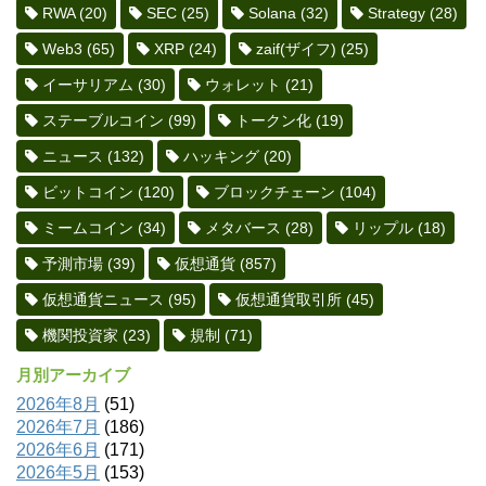
RWA
(20)
SEC
(25)
Solana
(32)
Strategy
(28)
Web3
(65)
XRP
(24)
zaif(ザイフ)
(25)
イーサリアム
(30)
ウォレット
(21)
ステーブルコイン
(99)
トークン化
(19)
ニュース
(132)
ハッキング
(20)
ビットコイン
(120)
ブロックチェーン
(104)
ミームコイン
(34)
メタバース
(28)
リップル
(18)
予測市場
(39)
仮想通貨
(857)
仮想通貨ニュース
(95)
仮想通貨取引所
(45)
機関投資家
(23)
規制
(71)
月別アーカイブ
2026年8月
(51)
2026年7月
(186)
2026年6月
(171)
2026年5月
(153)