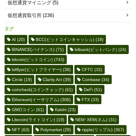
仮想通貨マイニング
(5)
仮想通貨取引所
(236)
タグ
AI
(20)
BCC(ビットコインキャッシュ)
(18)
BINANCE(バイナンス)
(71)
bitbank(ビットバンク)
(24)
bitcoin(ビットコイン)
(743)
bitflyer(ビットフライヤー)
(38)
CFTC
(32)
Circle
(19)
Clarity Act
(39)
Coinbase
(34)
coincheck(コインチェック)
(61)
DeFi
(51)
Ethereum(イーサリアム)
(306)
FTX
(33)
GMOコイン
(61)
Kalshi
(23)
Litecoin(ライトコイン)
(19)
NEM･XEM(ネム)
(31)
NFT
(63)
Polymarket
(28)
ripple(リップル)
(367)