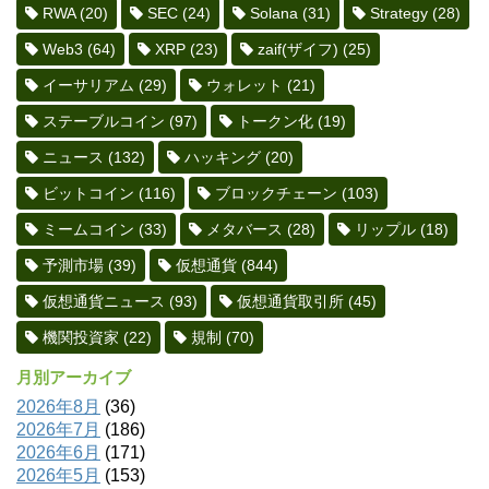
RWA
(20)
SEC
(24)
Solana
(31)
Strategy
(28)
Web3
(64)
XRP
(23)
zaif(ザイフ)
(25)
イーサリアム
(29)
ウォレット
(21)
ステーブルコイン
(97)
トークン化
(19)
ニュース
(132)
ハッキング
(20)
ビットコイン
(116)
ブロックチェーン
(103)
ミームコイン
(33)
メタバース
(28)
リップル
(18)
予測市場
(39)
仮想通貨
(844)
仮想通貨ニュース
(93)
仮想通貨取引所
(45)
機関投資家
(22)
規制
(70)
月別アーカイブ
2026年8月
(36)
2026年7月
(186)
2026年6月
(171)
2026年5月
(153)