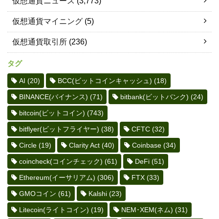
仮想通貨ニュース
(3,773)
仮想通貨マイニング
(5)
仮想通貨取引所
(236)
タグ
AI
(20)
BCC(ビットコインキャッシュ)
(18)
BINANCE(バイナンス)
(71)
bitbank(ビットバンク)
(24)
bitcoin(ビットコイン)
(743)
bitflyer(ビットフライヤー)
(38)
CFTC
(32)
Circle
(19)
Clarity Act
(40)
Coinbase
(34)
coincheck(コインチェック)
(61)
DeFi
(51)
Ethereum(イーサリアム)
(306)
FTX
(33)
GMOコイン
(61)
Kalshi
(23)
Litecoin(ライトコイン)
(19)
NEM･XEM(ネム)
(31)