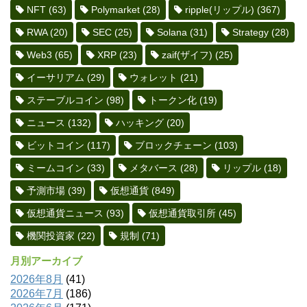
NFT
(63)
Polymarket
(28)
ripple(リップル)
(367)
RWA
(20)
SEC
(25)
Solana
(31)
Strategy
(28)
Web3
(65)
XRP
(23)
zaif(ザイフ)
(25)
イーサリアム
(29)
ウォレット
(21)
ステーブルコイン
(98)
トークン化
(19)
ニュース
(132)
ハッキング
(20)
ビットコイン
(117)
ブロックチェーン
(103)
ミームコイン
(33)
メタバース
(28)
リップル
(18)
予測市場
(39)
仮想通貨
(849)
仮想通貨ニュース
(93)
仮想通貨取引所
(45)
機関投資家
(22)
規制
(71)
月別アーカイブ
2026年8月
(41)
2026年7月
(186)