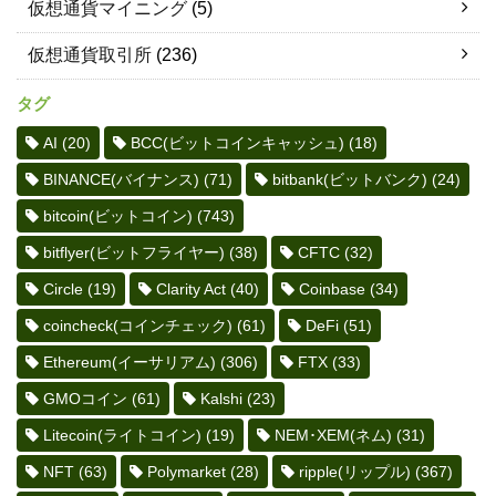
仮想通貨マイニング
(5)
仮想通貨取引所
(236)
タグ
AI
(20)
BCC(ビットコインキャッシュ)
(18)
BINANCE(バイナンス)
(71)
bitbank(ビットバンク)
(24)
bitcoin(ビットコイン)
(743)
bitflyer(ビットフライヤー)
(38)
CFTC
(32)
Circle
(19)
Clarity Act
(40)
Coinbase
(34)
coincheck(コインチェック)
(61)
DeFi
(51)
Ethereum(イーサリアム)
(306)
FTX
(33)
GMOコイン
(61)
Kalshi
(23)
Litecoin(ライトコイン)
(19)
NEM･XEM(ネム)
(31)
NFT
(63)
Polymarket
(28)
ripple(リップル)
(367)