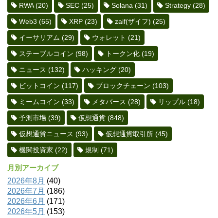
RWA
(20)
SEC
(25)
Solana
(31)
Strategy
(28)
Web3
(65)
XRP
(23)
zaif(ザイフ)
(25)
イーサリアム
(29)
ウォレット
(21)
ステーブルコイン
(98)
トークン化
(19)
ニュース
(132)
ハッキング
(20)
ビットコイン
(117)
ブロックチェーン
(103)
ミームコイン
(33)
メタバース
(28)
リップル
(18)
予測市場
(39)
仮想通貨
(848)
仮想通貨ニュース
(93)
仮想通貨取引所
(45)
機関投資家
(22)
規制
(71)
月別アーカイブ
2026年8月
(40)
2026年7月
(186)
2026年6月
(171)
2026年5月
(153)