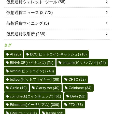
仮想通貨ウォレット･ツール
(56)
仮想通貨ニュース
(3,773)
仮想通貨マイニング
(5)
仮想通貨取引所
(236)
タグ
AI
(20)
BCC(ビットコインキャッシュ)
(18)
BINANCE(バイナンス)
(71)
bitbank(ビットバンク)
(24)
bitcoin(ビットコイン)
(743)
bitflyer(ビットフライヤー)
(38)
CFTC
(32)
Circle
(19)
Clarity Act
(40)
Coinbase
(34)
coincheck(コインチェック)
(61)
DeFi
(51)
Ethereum(イーサリアム)
(306)
FTX
(33)
GMOコイン
(61)
Kalshi
(23)