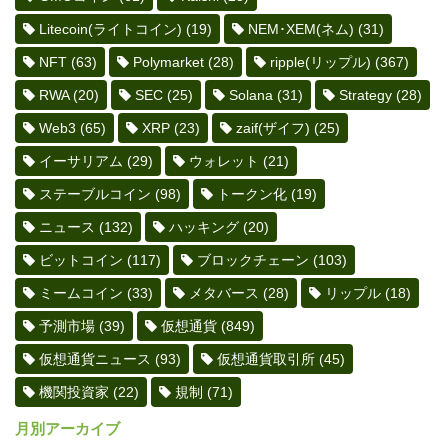
Litecoin(ライトコイン)
(19)
NEM･XEM(ネム)
(31)
NFT
(63)
Polymarket
(28)
ripple(リップル)
(367)
RWA
(20)
SEC
(25)
Solana
(31)
Strategy
(28)
Web3
(65)
XRP
(23)
zaif(ザイフ)
(25)
イーサリアム
(29)
ウォレット
(21)
ステーブルコイン
(98)
トークン化
(19)
ニュース
(132)
ハッキング
(20)
ビットコイン
(117)
ブロックチェーン
(103)
ミームコイン
(33)
メタバース
(28)
リップル
(18)
予測市場
(39)
仮想通貨
(849)
仮想通貨ニュース
(93)
仮想通貨取引所
(45)
機関投資家
(22)
規制
(71)
月別アーカイブ