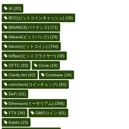
AI
(20)
BCC(ビットコインキャッシュ)
(18)
BINANCE(バイナンス)
(71)
bitbank(ビットバンク)
(24)
bitcoin(ビットコイン)
(744)
bitflyer(ビットフライヤー)
(38)
CFTC
(33)
Circle
(19)
Clarity Act
(42)
Coinbase
(34)
coincheck(コインチェック)
(61)
DeFi
(51)
Ethereum(イーサリアム)
(306)
FTX
(34)
GMOコイン
(61)
Kalshi
(23)