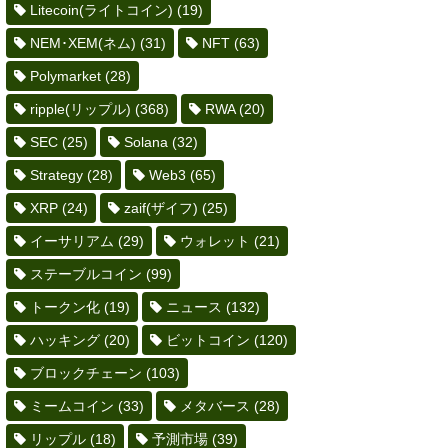
Litecoin(ライトコイン)
(19)
NEM･XEM(ネム)
(31)
NFT
(63)
Polymarket
(28)
ripple(リップル)
(368)
RWA
(20)
SEC
(25)
Solana
(32)
Strategy
(28)
Web3
(65)
XRP
(24)
zaif(ザイフ)
(25)
イーサリアム
(29)
ウォレット
(21)
ステーブルコイン
(99)
トークン化
(19)
ニュース
(132)
ハッキング
(20)
ビットコイン
(120)
ブロックチェーン
(103)
ミームコイン
(33)
メタバース
(28)
リップル
(18)
予測市場
(39)