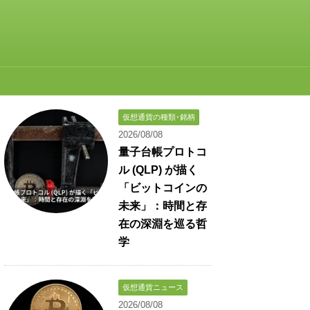
仮想通貨の種類･銘柄
2026/08/08
量子台帳プロトコ
ル (QLP) が描く
「ビットコインの
未来」：時間と存
在の深淵を巡る哲
学
仮想通貨ニュース
2026/08/08