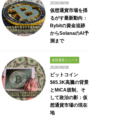
2026/08/08
仮想通貨市場を揺
るがす最新動向：
Bybitの資金追跡
からSolanaのAI予
測まで
仮想通貨ニュース
2026/08/08
ビットコイン
$65.3K高騰の背景
とMiCA規制、そ
して政治の影：仮
想通貨市場の現在
地