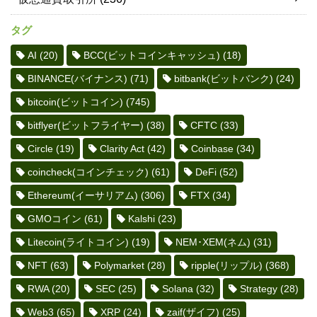
タグ
AI
(20)
BCC(ビットコインキャッシュ)
(18)
BINANCE(バイナンス)
(71)
bitbank(ビットバンク)
(24)
bitcoin(ビットコイン)
(745)
bitflyer(ビットフライヤー)
(38)
CFTC
(33)
Circle
(19)
Clarity Act
(42)
Coinbase
(34)
coincheck(コインチェック)
(61)
DeFi
(52)
Ethereum(イーサリアム)
(306)
FTX
(34)
GMOコイン
(61)
Kalshi
(23)
Litecoin(ライトコイン)
(19)
NEM･XEM(ネム)
(31)
NFT
(63)
Polymarket
(28)
ripple(リップル)
(368)
RWA
(20)
SEC
(25)
Solana
(32)
Strategy
(28)
Web3
(65)
XRP
(24)
zaif(ザイフ)
(25)