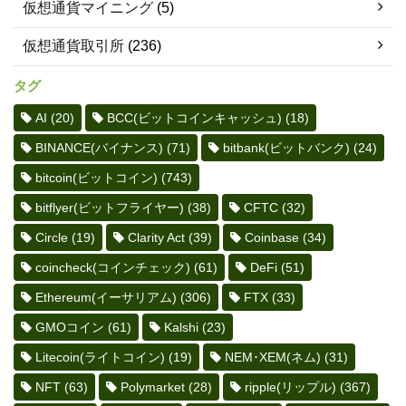
仮想通貨マイニング
(5)
仮想通貨取引所
(236)
タグ
AI
(20)
BCC(ビットコインキャッシュ)
(18)
BINANCE(バイナンス)
(71)
bitbank(ビットバンク)
(24)
bitcoin(ビットコイン)
(743)
bitflyer(ビットフライヤー)
(38)
CFTC
(32)
Circle
(19)
Clarity Act
(39)
Coinbase
(34)
coincheck(コインチェック)
(61)
DeFi
(51)
Ethereum(イーサリアム)
(306)
FTX
(33)
GMOコイン
(61)
Kalshi
(23)
Litecoin(ライトコイン)
(19)
NEM･XEM(ネム)
(31)
NFT
(63)
Polymarket
(28)
ripple(リップル)
(367)