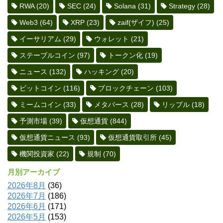
RWA
(20)
SEC
(24)
Solana
(31)
Strategy
(28)
Web3
(64)
XRP
(23)
zaif(ザイフ)
(25)
イーサリアム
(29)
ウォレット
(21)
ステーブルコイン
(97)
トークン化
(19)
ニュース
(132)
ハッキング
(20)
ビットコイン
(116)
ブロックチェーン
(103)
ミームコイン
(33)
メタバース
(28)
リップル
(18)
予測市場
(39)
仮想通貨
(844)
仮想通貨ニュース
(93)
仮想通貨取引所
(45)
機関投資家
(22)
規制
(70)
月別アーカイブ
2026年8月
(36)
2026年7月
(186)
2026年6月
(171)
2026年5月
(153)