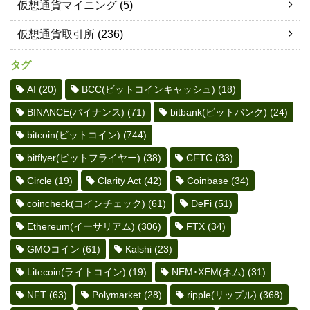
仮想通貨マイニング
(5)
仮想通貨取引所
(236)
タグ
AI
(20)
BCC(ビットコインキャッシュ)
(18)
BINANCE(バイナンス)
(71)
bitbank(ビットバンク)
(24)
bitcoin(ビットコイン)
(744)
bitflyer(ビットフライヤー)
(38)
CFTC
(33)
Circle
(19)
Clarity Act
(42)
Coinbase
(34)
coincheck(コインチェック)
(61)
DeFi
(51)
Ethereum(イーサリアム)
(306)
FTX
(34)
GMOコイン
(61)
Kalshi
(23)
Litecoin(ライトコイン)
(19)
NEM･XEM(ネム)
(31)
NFT
(63)
Polymarket
(28)
ripple(リップル)
(368)