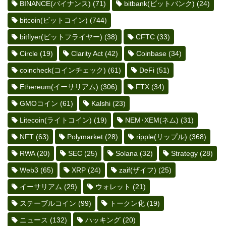
BINANCE(バイナンス)
(71)
bitbank(ビットバンク)
(24)
bitcoin(ビットコイン)
(744)
bitflyer(ビットフライヤー)
(38)
CFTC
(33)
Circle
(19)
Clarity Act
(42)
Coinbase
(34)
coincheck(コインチェック)
(61)
DeFi
(51)
Ethereum(イーサリアム)
(306)
FTX
(34)
GMOコイン
(61)
Kalshi
(23)
Litecoin(ライトコイン)
(19)
NEM･XEM(ネム)
(31)
NFT
(63)
Polymarket
(28)
ripple(リップル)
(368)
RWA
(20)
SEC
(25)
Solana
(32)
Strategy
(28)
Web3
(65)
XRP
(24)
zaif(ザイフ)
(25)
イーサリアム
(29)
ウォレット
(21)
ステーブルコイン
(99)
トークン化
(19)
ニュース
(132)
ハッキング
(20)