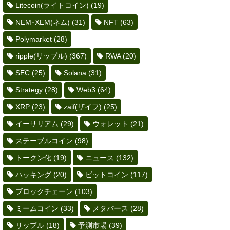
Litecoin(ライトコイン)
(19)
NEM･XEM(ネム)
(31)
NFT
(63)
Polymarket
(28)
ripple(リップル)
(367)
RWA
(20)
SEC
(25)
Solana
(31)
Strategy
(28)
Web3
(64)
XRP
(23)
zaif(ザイフ)
(25)
イーサリアム
(29)
ウォレット
(21)
ステーブルコイン
(98)
トークン化
(19)
ニュース
(132)
ハッキング
(20)
ビットコイン
(117)
ブロックチェーン
(103)
ミームコイン
(33)
メタバース
(28)
リップル
(18)
予測市場
(39)