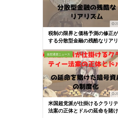
20
税制の限界と価格予測の修正
する分散型金融の残酷なリアリ..
仮想通貨ニュース
20
米国超党派が仕掛けるクラリ
法案の正体とドルの延命を賭け..