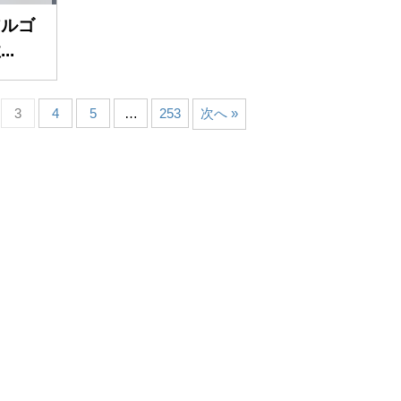
アルゴ
.
3
4
5
…
253
次へ »