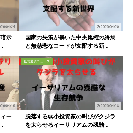
26/04/24
2026/04/20
が暗示
国家の失策が暴いた中央集権の終焉
.
と無慈悲なコードが支配する新...
仮想通貨ニュース
26/04/19
2026/04/18
ティー
脱落する弱小投資家の叫びがクジラ
.
を太らせるイーサリアムの残酷...