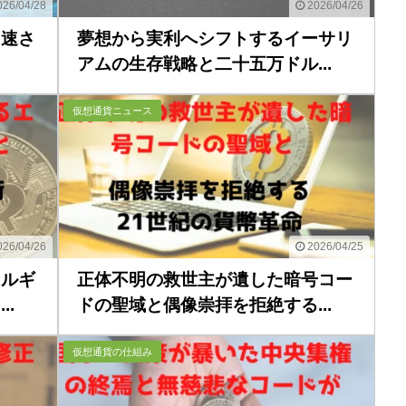
26/04/28
2026/04/26
加速さ
夢想から実利へシフトするイーサリ
アムの生存戦略と二十五万ドル...
仮想通貨ニュース
26/04/26
2026/04/25
ネルギ
正体不明の救世主が遺した暗号コー
.
ドの聖域と偶像崇拝を拒絶する...
仮想通貨の仕組み