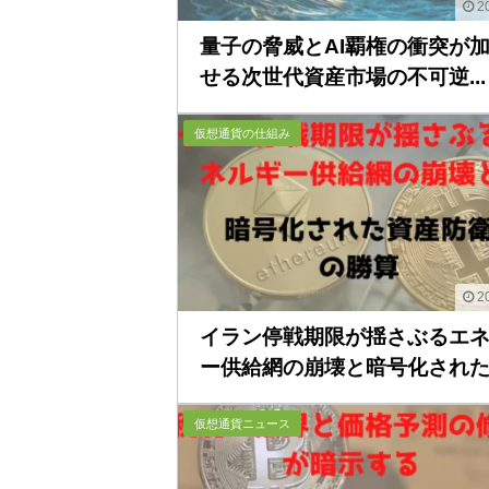
20
量子の脅威とAI覇権の衝突が
せる次世代資産市場の不可逆...
仮想通貨の仕組み
20
イラン停戦期限が揺さぶるエ
ー供給網の崩壊と暗号化された..
仮想通貨ニュース