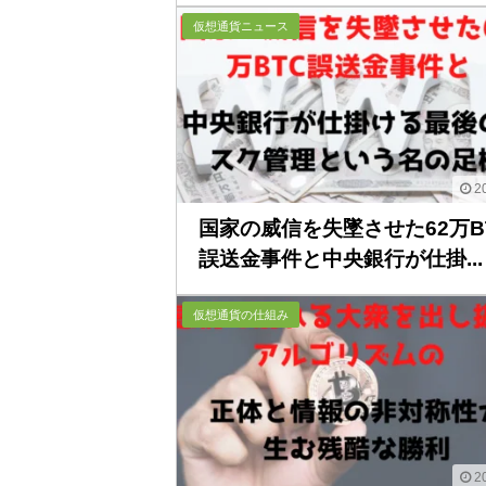
仮想通貨ニュース
20
国家の威信を失墜させた62万B
誤送金事件と中央銀行が仕掛...
仮想通貨の仕組み
20