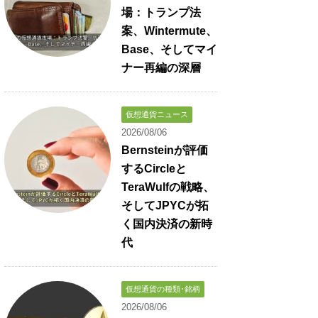
場：トランプ法
案、Wintermute、
Base、そしてマイ
ナー再編の深層
仮想通貨ニュース
2026/08/06
Bernsteinが評価
するCircleと
TeraWulfの戦略、
そしてJPYCが拓
く国内決済の新時
代
仮想通貨の種類･銘柄
2026/08/06