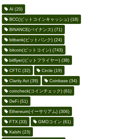
AI
(20)
BCC(ビットコインキャッシュ)
(18)
BINANCE(バイナンス)
(71)
bitbank(ビットバンク)
(24)
bitcoin(ビットコイン)
(743)
bitflyer(ビットフライヤー)
(38)
CFTC
(32)
Circle
(19)
Clarity Act
(39)
Coinbase
(34)
coincheck(コインチェック)
(61)
DeFi
(51)
Ethereum(イーサリアム)
(306)
FTX
(33)
GMOコイン
(61)
Kalshi
(23)