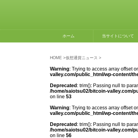
ホーム
当サイトについて
HOME
>
仮想通貨ニュース
>
Warning
: Trying to access array offset o
valley.com/public_html/wp-content/th
Deprecated
: trim(): Passing null to para
/home/saiotsu02/bitcoin-valley.com/p
on line
53
Warning
: Trying to access array offset o
valley.com/public_html/wp-content/th
Deprecated
: trim(): Passing null to para
/home/saiotsu02/bitcoin-valley.com/p
on line
56