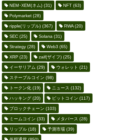
NEM･XEM(ネム)
(31)
NFT
(63)
Polymarket
(28)
ripple(リップル)
(367)
RWA
(20)
SEC
(25)
Solana
(31)
Strategy
(28)
Web3
(65)
XRP
(23)
zaif(ザイフ)
(25)
イーサリアム
(29)
ウォレット
(21)
ステーブルコイン
(98)
トークン化
(19)
ニュース
(132)
ハッキング
(20)
ビットコイン
(117)
ブロックチェーン
(103)
ミームコイン
(33)
メタバース
(28)
リップル
(18)
予測市場
(39)
仮想通貨
(850)