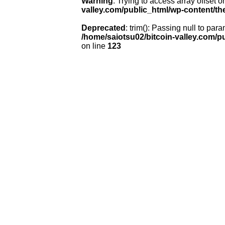
Warning
: Trying to access array offset o
valley.com/public_html/wp-content/th
Deprecated
: trim(): Passing null to para
/home/saiotsu02/bitcoin-valley.com/p
on line
123