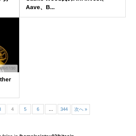
Aave、B...
26/07/30
her
3
4
5
6
…
344
次へ »