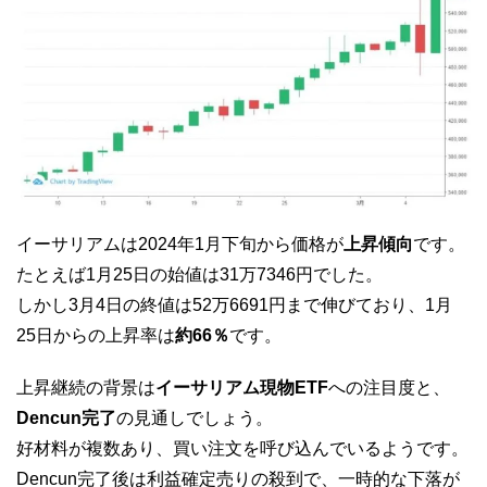
イーサリアムは2024年1月下旬から価格が
上昇傾向
です。
たとえば1月25日の始値は31万7346円でした。
しかし3月4日の終値は52万6691円まで伸びており、1月
25日からの上昇率は
約66％
です。
上昇継続の背景は
イーサリアム現物ETF
への注目度と、
Dencun完了
の見通しでしょう。
好材料が複数あり、買い注文を呼び込んでいるようです。
Dencun完了後は利益確定売りの殺到で、一時的な下落が