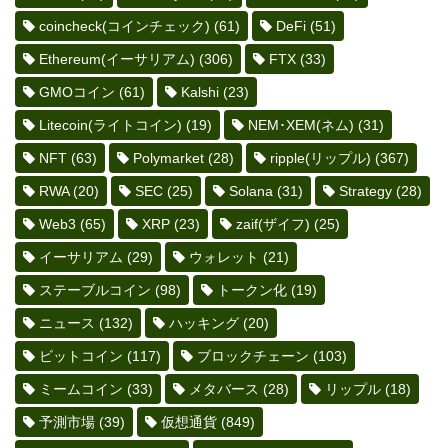
coincheck(コインチェック)
(61)
DeFi
(51)
Ethereum(イーサリアム)
(306)
FTX
(33)
GMOコイン
(61)
Kalshi
(23)
Litecoin(ライトコイン)
(19)
NEM･XEM(ネム)
(31)
NFT
(63)
Polymarket
(28)
ripple(リップル)
(367)
RWA
(20)
SEC
(25)
Solana
(31)
Strategy
(28)
Web3
(65)
XRP
(23)
zaif(ザイフ)
(25)
イーサリアム
(29)
ウォレット
(21)
ステーブルコイン
(98)
トークン化
(19)
ニュース
(132)
ハッキング
(20)
ビットコイン
(117)
ブロックチェーン
(103)
ミームコイン
(33)
メタバース
(28)
リップル
(18)
予測市場
(39)
仮想通貨
(849)