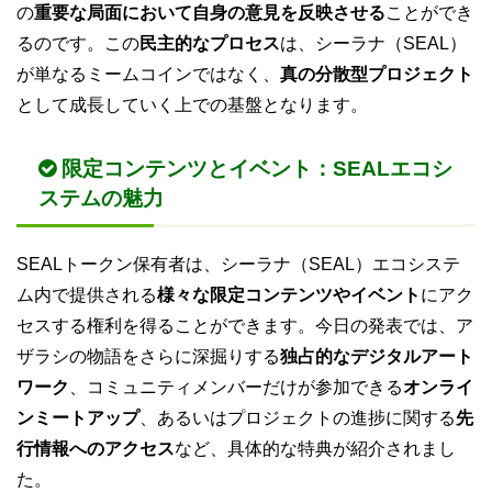
の
重要な局面において自身の意見を反映させる
ことができ
るのです。この
民主的なプロセス
は、シーラナ（SEAL）
が単なるミームコインではなく、
真の分散型プロジェクト
として成長していく上での基盤となります。
限定コンテンツとイベント：SEALエコシ
ステムの魅力
SEALトークン保有者は、シーラナ（SEAL）エコシステ
ム内で提供される
様々な限定コンテンツやイベント
にアク
セスする権利を得ることができます。今日の発表では、ア
ザラシの物語をさらに深掘りする
独占的なデジタルアート
ワーク
、コミュニティメンバーだけが参加できる
オンライ
ンミートアップ
、あるいはプロジェクトの進捗に関する
先
行情報へのアクセス
など、具体的な特典が紹介されまし
た。