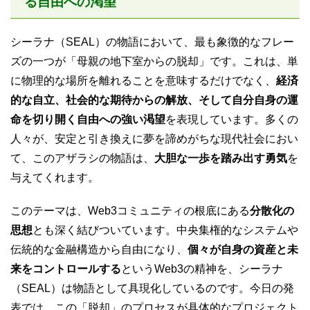
る自由への渇望
シーラナ（SEAL）の物語において、最も象徴的なフレー
ズの一つが「母親の地下室からの脱却」です。これは、単
に物理的な場所を離れることを意味するだけでなく、
経済
的な自立、社会的な期待からの解放、そして自分自身の運
命を切り開く自由への強い渇望
を表現しています。多くの
人々が、安定と引き換えに夢を諦めがちな現代社会におい
て、このアザラシの物語は、
大胆な一歩を踏み出す勇気
を
与えてくれます。
このテーマは、Web3コミュニティの根底にある
分散化の
思想
とも深く結びついています。中央集権的なシステムや
伝統的な金融構造から自由になり、
個々が自身の資産と未
来をコントロールする
というWeb3の精神を、シーラナ
（SEAL）は物語として具現化しているのです。今日の発
表では、この「脱却」のプロセスが具体的なプロジェクト