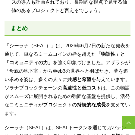
スの導入も計画されており、長期的な視点で見守る価
値のあるプロジェクトと言えるでしょう。
まとめ
「シーラナ（SEAL）」は、2026年6月7日の新たな発表を
通じて、単なるミームコインの枠を超えた
「物語性」と
「コミュニティの力」
を強く印象づけました。アザラシが
「母親の地下室」からWeb3の世界へと羽ばたき、夢を追
い求める姿は、多くの人々に
共感と希望
を与えています。
ソラナブロックチェーンの
高速性と低コスト
は、この物語
がスムーズに展開されるための強固な基盤を提供し、活発
なコミュニティがプロジェクトの
持続的な成長
を支えてい
ます。
シーラナ（SEAL）は、SEALトークンを通じてガバナン