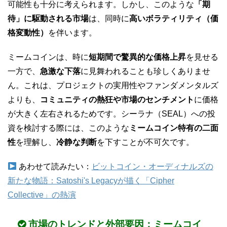
可能性も十分に考えられます。しかし、このような
「期
待」に駆動される市場
は、同時に
高いボラティリティ（価
格変動性）
を伴います。
ミームコインは、時に
短期間で驚異的な価格上昇
を見せる
一方で、
急激な下落
に見舞われることも珍しくありませ
ん。これは、プロジェクトの実用性やファンダメンタルズ
よりも、
コミュニティの熱狂や市場のセンチメント
に価格
が大きく左右されるためです。シーラナ（SEAL）への投
資を検討する際には、このような
ミームコイン特有の二面
性
を理解し、
冷静な判断
を下すことが不可欠です。
あわせて読みたい：
ビットコイン・オーディナルズの
新たな物語：Satoshi's Legacyが描く「Cipher
Collective」の熱演
市場のトレンドと外部要因：ミームコイ