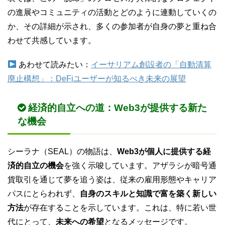
の進展やコミュニティの活動とどのように連動していくの
か、その詳細が示され、多くの参加者が自身の夢と重ね合
わせて共感しています。
あわせて読みたい：
イーサリアム創設者の「自動清算
廃止構想」：DeFiユーザーが知るべき未来の展望
経済的自立への道：Web3が提供する新た
な機会
シーラナ（SEAL）の物語は、
Web3が個人に提供する経
済的自立の機会
を強く示唆しています。アザラシが暗号通
貨取引を通じて夢を追う姿は、従来の雇用形態やキャリア
パスにとらわれず、
自身のスキルと知識で富を築く新しい
方法
が存在することを示しています。これは、特に若い世
代にとって、
未来への希望
となるメッセージです。