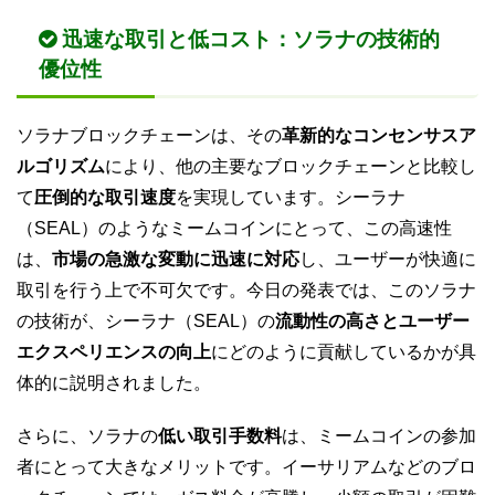
迅速な取引と低コスト：ソラナの技術的
優位性
ソラナブロックチェーンは、その
革新的なコンセンサスア
ルゴリズム
により、他の主要なブロックチェーンと比較し
て
圧倒的な取引速度
を実現しています。シーラナ
（SEAL）のようなミームコインにとって、この高速性
は、
市場の急激な変動に迅速に対応
し、ユーザーが快適に
取引を行う上で不可欠です。今日の発表では、このソラナ
の技術が、シーラナ（SEAL）の
流動性の高さとユーザー
エクスペリエンスの向上
にどのように貢献しているかが具
体的に説明されました。
さらに、ソラナの
低い取引手数料
は、ミームコインの参加
者にとって大きなメリットです。イーサリアムなどのブロ