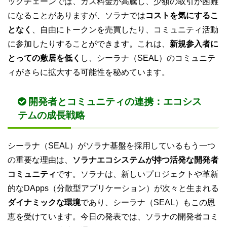
ックチェーンでは、ガス料金が高騰し、少額の取引が困難
になることがありますが、ソラナでは
コストを気にするこ
となく
、自由にトークンを売買したり、コミュニティ活動
に参加したりすることができます。これは、
新規参入者に
とっての敷居を低く
し、シーラナ（SEAL）のコミュニテ
ィがさらに拡大する可能性を秘めています。
開発者とコミュニティの連携：エコシス
テムの成長戦略
シーラナ（SEAL）がソラナ基盤を採用しているもう一つ
の重要な理由は、
ソラナエコシステムが持つ活発な開発者
コミュニティ
です。ソラナは、新しいプロジェクトや革新
的なDApps（分散型アプリケーション）が次々と生まれる
ダイナミックな環境
であり、シーラナ（SEAL）もこの恩
恵を受けています。今日の発表では、ソラナの開発者コミ