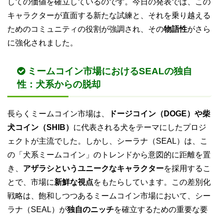
しての価値を確立しているのです。今日の発表では、この
キャラクターが直面する新たな試練と、それを乗り越える
ためのコミュニティの役割が強調され、その
物語性
がさら
に強化されました。
ミームコイン市場におけるSEALの独自
性：犬系からの脱却
長らくミームコイン市場は、
ドージコイン（DOGE）や柴
犬コイン（SHIB）
に代表される犬をテーマにしたプロジ
ェクトが主流でした。しかし、シーラナ（SEAL）は、こ
の「犬系ミームコイン」のトレンドから意図的に距離を置
き、
アザラシというユニークなキャラクター
を採用するこ
とで、市場に
新鮮な視点
をもたらしています。この差別化
戦略は、飽和しつつあるミームコイン市場において、シー
ラナ（SEAL）が
独自のニッチ
を確立するための重要な要