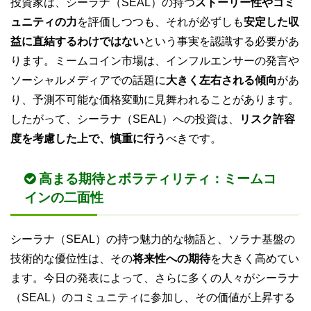
投資家は、シーラナ（SEAL）の持つ
ストーリー性やコミ
ュニティの力
を評価しつつも、それが必ずしも
安定した収
益に直結するわけではない
という事実を認識する必要があ
ります。ミームコイン市場は、インフルエンサーの発言や
ソーシャルメディアでの話題に
大きく左右される傾向
があ
り、予測不可能な価格変動に見舞われることがあります。
したがって、シーラナ（SEAL）への投資は、
リスク許容
度を考慮した上で、慎重に行う
べきです。
高まる期待とボラティリティ：ミームコ
インの二面性
シーラナ（SEAL）の持つ魅力的な物語と、ソラナ基盤の
技術的な優位性は、その
将来性への期待
を大きく高めてい
ます。今日の発表によって、さらに多くの人々がシーラナ
（SEAL）のコミュニティに参加し、その価値が上昇する