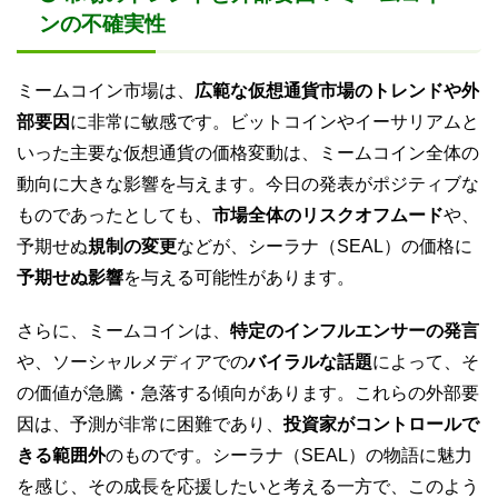
ンの不確実性
ミームコイン市場は、
広範な仮想通貨市場のトレンドや外
部要因
に非常に敏感です。ビットコインやイーサリアムと
いった主要な仮想通貨の価格変動は、ミームコイン全体の
動向に大きな影響を与えます。今日の発表がポジティブな
ものであったとしても、
市場全体のリスクオフムード
や、
予期せぬ
規制の変更
などが、シーラナ（SEAL）の価格に
予期せぬ影響
を与える可能性があります。
さらに、ミームコインは、
特定のインフルエンサーの発言
や、ソーシャルメディアでの
バイラルな話題
によって、そ
の価値が急騰・急落する傾向があります。これらの外部要
因は、予測が非常に困難であり、
投資家がコントロールで
きる範囲外
のものです。シーラナ（SEAL）の物語に魅力
を感じ、その成長を応援したいと考える一方で、このよう