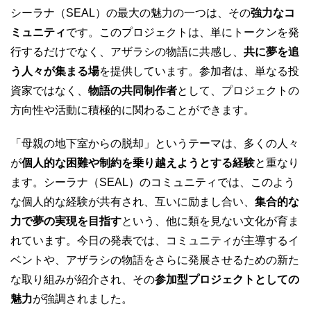
シーラナ（SEAL）の最大の魅力の一つは、その
強力なコ
ミュニティ
です。このプロジェクトは、単にトークンを発
行するだけでなく、アザラシの物語に共感し、
共に夢を追
う人々が集まる場
を提供しています。参加者は、単なる投
資家ではなく、
物語の共同制作者
として、プロジェクトの
方向性や活動に積極的に関わることができます。
「母親の地下室からの脱却」というテーマは、多くの人々
が
個人的な困難や制約を乗り越えようとする経験
と重なり
ます。シーラナ（SEAL）のコミュニティでは、このよう
な個人的な経験が共有され、互いに励まし合い、
集合的な
力で夢の実現を目指す
という、他に類を見ない文化が育ま
れています。今日の発表では、コミュニティが主導するイ
ベントや、アザラシの物語をさらに発展させるための新た
な取り組みが紹介され、その
参加型プロジェクトとしての
魅力
が強調されました。