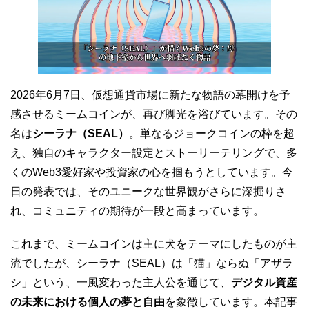
2026年6月7日、仮想通貨市場に新たな物語の幕開けを予
感させるミームコインが、再び脚光を浴びています。その
名は
シーラナ（SEAL）
。単なるジョークコインの枠を超
え、独自のキャラクター設定とストーリーテリングで、多
くのWeb3愛好家や投資家の心を掴もうとしています。今
日の発表では、そのユニークな世界観がさらに深掘りさ
れ、コミュニティの期待が一段と高まっています。
これまで、ミームコインは主に犬をテーマにしたものが主
流でしたが、シーラナ（SEAL）は「猫」ならぬ「アザラ
シ」という、一風変わった主人公を通じて、
デジタル資産
の未来における個人の夢と自由
を象徴しています。本記事