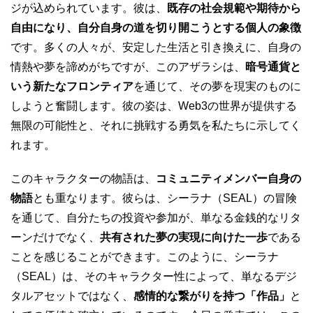
ジが込められています。彼は、
既存の社会規範や期待から
自由になり、自分自身の道を切り開こうとする個人の象徴
です。多くの人々が、安定した生活と引き換えに、自身の
情熱や夢を諦めがちですが、このアザラシは、
暗号通貨と
いう新たなフロンティア
を通じて、その夢を現実のものに
しようと奮闘します。彼の姿は、Web3の世界が提供する
無限の可能性と、それに挑戦する勇気を私たちに示してく
れます。
このキャラクターの物語は、
コミュニティメンバー自身の
物語
とも重なります。彼らは、シーラナ（SEAL）の冒険
を通じて、自分たちの投資や参加が、単なる金銭的なリタ
ーンだけでなく、
共有された夢の実現に向けた一歩
である
ことを感じることができます。このように、シーラナ
（SEAL）は、そのキャラクター性によって、単なるデジ
タルアセットではなく、
感情的な繋がりを持つ「作品」
と