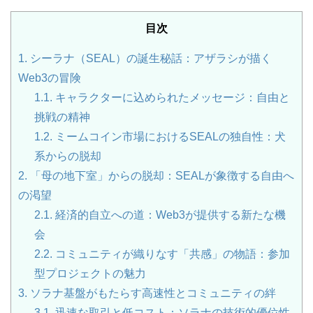
目次
1.
シーラナ（SEAL）の誕生秘話：アザラシが描く
Web3の冒険
1.1.
キャラクターに込められたメッセージ：自由と
挑戦の精神
1.2.
ミームコイン市場におけるSEALの独自性：犬
系からの脱却
2.
「母の地下室」からの脱却：SEALが象徴する自由へ
の渇望
2.1.
経済的自立への道：Web3が提供する新たな機
会
2.2.
コミュニティが織りなす「共感」の物語：参加
型プロジェクトの魅力
3.
ソラナ基盤がもたらす高速性とコミュニティの絆
3.1.
迅速な取引と低コスト：ソラナの技術的優位性