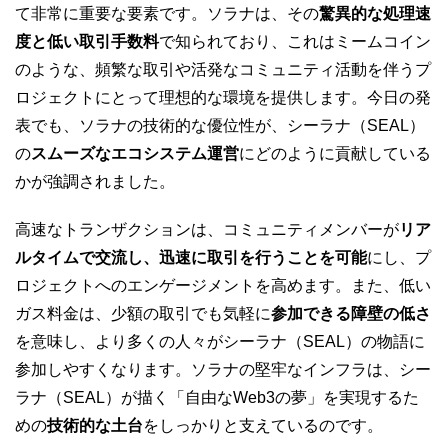
て非常に重要な要素です。ソラナは、その
驚異的な処理速
度と低い取引手数料
で知られており、これはミームコイン
のような、頻繁な取引や活発なコミュニティ活動を伴うプ
ロジェクトにとって理想的な環境を提供します。今日の発
表でも、ソラナの技術的な優位性が、シーラナ（SEAL）
の
スムーズなエコシステム運営
にどのように貢献している
かが強調されました。
高速なトランザクションは、コミュニティメンバーが
リア
ルタイムで交流し、迅速に取引を行うことを可能
にし、プ
ロジェクトへのエンゲージメントを高めます。また、低い
ガス料金は、少額の取引でも気軽に
参加できる障壁の低さ
を意味し、より多くの人々がシーラナ（SEAL）の物語に
参加しやすくなります。ソラナの堅牢なインフラは、シー
ラナ（SEAL）が描く「自由なWeb3の夢」を実現するた
めの
技術的な土台
をしっかりと支えているのです。