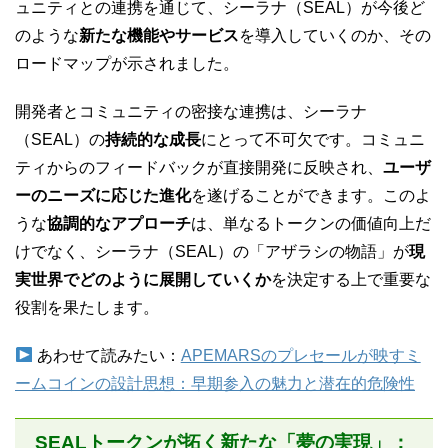
ュニティとの連携を通じて、シーラナ（SEAL）が今後ど
のような
新たな機能やサービス
を導入していくのか、その
ロードマップが示されました。
開発者とコミュニティの密接な連携は、シーラナ
（SEAL）の
持続的な成長
にとって不可欠です。コミュニ
ティからのフィードバックが直接開発に反映され、
ユーザ
ーのニーズに応じた進化
を遂げることができます。このよ
うな
協調的なアプローチ
は、単なるトークンの価値向上だ
けでなく、シーラナ（SEAL）の「アザラシの物語」が
現
実世界でどのように展開していくか
を決定する上で重要な
役割を果たします。
あわせて読みたい：
APEMARSのプレセールが映すミ
ームコインの設計思想：早期参入の魅力と潜在的危険性
SEALトークンが拓く新たな「夢の実現」：