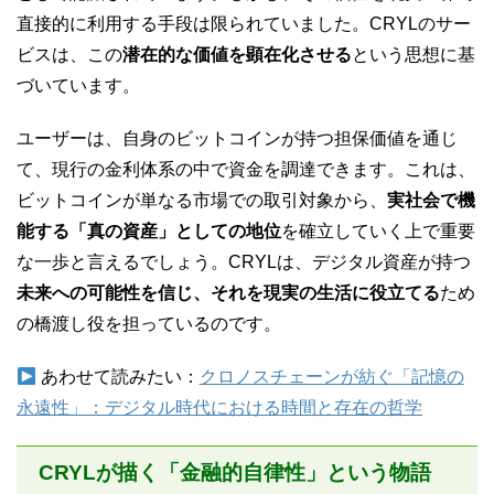
直接的に利用する手段は限られていました。CRYLのサー
ビスは、この
潜在的な価値を顕在化させる
という思想に基
づいています。
ユーザーは、自身のビットコインが持つ担保価値を通じ
て、現行の金利体系の中で資金を調達できます。これは、
ビットコインが単なる市場での取引対象から、
実社会で機
能する「真の資産」としての地位
を確立していく上で重要
な一歩と言えるでしょう。CRYLは、デジタル資産が持つ
未来への可能性を信じ、それを現実の生活に役立てる
ため
の橋渡し役を担っているのです。
あわせて読みたい：
クロノスチェーンが紡ぐ「記憶の
永遠性」：デジタル時代における時間と存在の哲学
CRYLが描く「金融的自律性」という物語