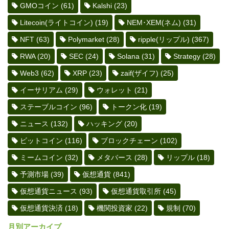
GMOコイン
(61)
Kalshi
(23)
Litecoin(ライトコイン)
(19)
NEM･XEM(ネム)
(31)
NFT
(63)
Polymarket
(28)
ripple(リップル)
(367)
RWA
(20)
SEC
(24)
Solana
(31)
Strategy
(28)
Web3
(62)
XRP
(23)
zaif(ザイフ)
(25)
イーサリアム
(29)
ウォレット
(21)
ステーブルコイン
(96)
トークン化
(19)
ニュース
(132)
ハッキング
(20)
ビットコイン
(116)
ブロックチェーン
(102)
ミームコイン
(32)
メタバース
(28)
リップル
(18)
予測市場
(39)
仮想通貨
(841)
仮想通貨ニュース
(93)
仮想通貨取引所
(45)
仮想通貨決済
(18)
機関投資家
(22)
規制
(70)
月別アーカイブ