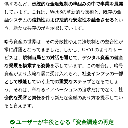
供するなど、
伝統的な金融規制の枠組みの中で事業を展開
しています。これは、Web3の革新的な技術と、既存の金
融システムの
信頼性および法的な安定性を融合させる
とい
う、新たな共存の形を示唆しています。
暗号資産の世界は、その分散性ゆえに法規制との整合性が
常に課題となってきました。しかし、CRYLのようなサー
ビスは、
規制当局との対話を通じて、デジタル資産の健全
な発展を模索する姿勢
を示しています。この融合は、暗号
資産がより広範な層に受け入れられ、
社会インフラの一部
として機能していく上での重要なステップ
となるでしょ
う。それは、単なるイノベーションの追求だけでなく、
社
会的な受容と責任
を伴う新たな金融のあり方を提示してい
ると言えます。
ユーザーが主役となる「資金調達の再定