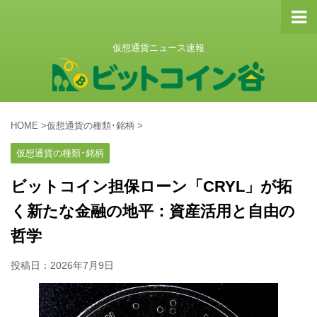
仮想通貨ニュース速報
HOME
>
仮想通貨の種類･銘柄
>
仮想通貨の種類･銘柄
ビットコイン担保ローン「CRYL」が拓
く新たな金融の地平：資産活用と自由の
哲学
投稿日：
2026年7月9日