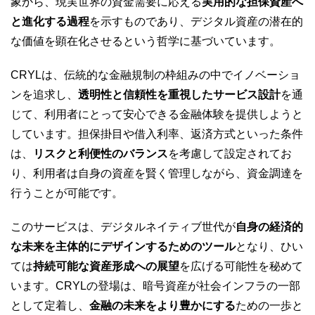
象から、現実世界の資金需要に応える
実用的な担保資産へ
と進化する過程
を示すものであり、デジタル資産の潜在的
な価値を顕在化させるという哲学に基づいています。
CRYLは、伝統的な金融規制の枠組みの中でイノベーショ
ンを追求し、
透明性と信頼性を重視したサービス設計
を通
じて、利用者にとって安心できる金融体験を提供しようと
しています。担保掛目や借入利率、返済方式といった条件
は、
リスクと利便性のバランス
を考慮して設定されてお
り、利用者は自身の資産を賢く管理しながら、資金調達を
行うことが可能です。
このサービスは、デジタルネイティブ世代が
自身の経済的
な未来を主体的にデザインするためのツール
となり、ひい
ては
持続可能な資産形成への展望
を広げる可能性を秘めて
います。CRYLの登場は、暗号資産が社会インフラの一部
として定着し、
金融の未来をより豊かにする
ための一歩と