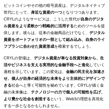
ビットコインやその他の暗号資産は、デジタルネイティブ
世代にとって、
身近な資産の一つ
となりつつあります。
CRYLのようなサービスは、こうした世代が
自身のデジタ
ル資産をより柔軟かつ戦略的に活用する
ためのツールを提
供します。彼らは、従来の金融商品だけでなく、
デジタル
資産をポートフォリオの一部として組み込み、自身のライ
フプランに合わせた資産形成
を模索するでしょう。
CRYLの登場は、
デジタル資産が単なる投資対象から、生
活やビジネスを支える実用的な金融手段へと進化
していく
過程を示しています。この変化は、
金融の民主化を加速さ
せ、個人が自身の経済的な未来をより主体的にデザインで
きる
社会へと導く可能性を秘めています。CRYLが描く金
融の未来像は、
テクノロジーの力で個人の可能性を広げ、
より豊かな社会を創造する
という、Web3の理想を具現化
する一歩となるかもしれません。