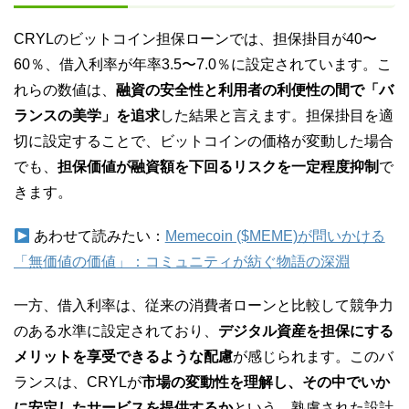
CRYLのビットコイン担保ローンでは、担保掛目が40〜
60％、借入利率が年率3.5〜7.0％に設定されています。こ
れらの数値は、
融資の安全性と利用者の利便性の間で「バ
ランスの美学」を追求
した結果と言えます。担保掛目を適
切に設定することで、ビットコインの価格が変動した場合
でも、
担保価値が融資額を下回るリスクを一定程度抑制
で
きます。
あわせて読みたい：
Memecoin ($MEME)が問いかける
「無価値の価値」：コミュニティが紡ぐ物語の深淵
一方、借入利率は、従来の消費者ローンと比較して競争力
のある水準に設定されており、
デジタル資産を担保にする
メリットを享受できるような配慮
が感じられます。このバ
ランスは、CRYLが
市場の変動性を理解し、その中でいか
に安定したサービスを提供するか
という、熟慮された設計