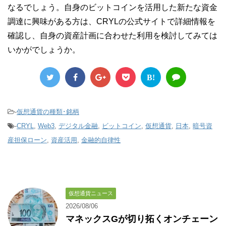
なるでしょう。自身のビットコインを活用した新たな資金
調達に興味がある方は、CRYLの公式サイトで詳細情報を
確認し、自身の資産計画に合わせた利用を検討してみては
いかがでしょうか。
B!
-
仮想通貨の種類･銘柄
-
CRYL
,
Web3
,
デジタル金融
,
ビットコイン
,
仮想通貨
,
日本
,
暗号資
産担保ローン
,
資産活用
,
金融的自律性
仮想通貨ニュース
2026/08/06
マネックスGが切り拓くオンチェーン