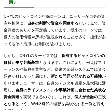
義」
CRYLのビットコイン担保ローンは、ユーザーが自身の資
産を担保に、
自身の判断で資金を調達する
という点で、資
金調達のあり方を再定義しています。従来のローンでは、
個人の信用情報や所得が重視されることが多く、担保があ
ってもその活用には制限がありました。
しかし、CRYLのサービスでは、
保有するビットコインの
価値が主な判断基準
となります。これにより、例えばフリ
ーランスや新興事業主など、従来の金融システムでは資金
調達が難しかった層にも、
新たな門戸が開かれる可能性
が
あります。ユーザーは、自身のデジタル資産を最大限に活
用し、
自身のライフスタイルや事業計画に合わせた柔軟な
資金調達
を実現できるのです。これは、
個人が金融の主役
となる
という、Web3時代の理想を具現化する一例と言え