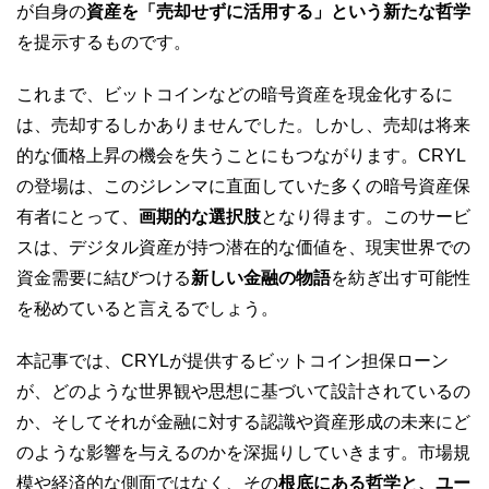
が自身の
資産を「売却せずに活用する」という新たな哲学
を提示するものです。
これまで、ビットコインなどの暗号資産を現金化するに
は、売却するしかありませんでした。しかし、売却は将来
的な価格上昇の機会を失うことにもつながります。CRYL
の登場は、このジレンマに直面していた多くの暗号資産保
有者にとって、
画期的な選択肢
となり得ます。このサービ
スは、デジタル資産が持つ潜在的な価値を、現実世界での
資金需要に結びつける
新しい金融の物語
を紡ぎ出す可能性
を秘めていると言えるでしょう。
本記事では、CRYLが提供するビットコイン担保ローン
が、どのような世界観や思想に基づいて設計されているの
か、そしてそれが金融に対する認識や資産形成の未来にど
のような影響を与えるのかを深掘りしていきます。市場規
模や経済的な側面ではなく、その
根底にある哲学と、ユー