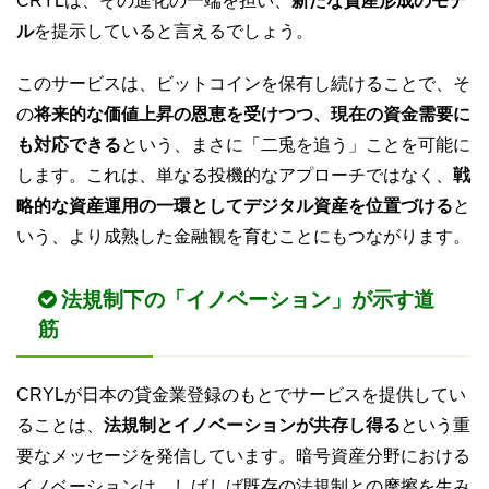
CRYLは、その進化の一端を担い、
新たな資産形成のモデ
ル
を提示していると言えるでしょう。
このサービスは、ビットコインを保有し続けることで、そ
の
将来的な価値上昇の恩恵を受けつつ、現在の資金需要に
も対応できる
という、まさに「二兎を追う」ことを可能に
します。これは、単なる投機的なアプローチではなく、
戦
略的な資産運用の一環としてデジタル資産を位置づける
と
いう、より成熟した金融観を育むことにもつながります。
法規制下の「イノベーション」が示す道
筋
CRYLが日本の貸金業登録のもとでサービスを提供してい
ることは、
法規制とイノベーションが共存し得る
という重
要なメッセージを発信しています。暗号資産分野における
イノベーションは、しばしば既存の法規制との摩擦を生み