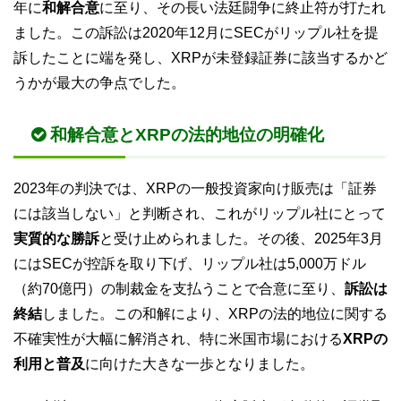
年に
和解合意
に至り、その長い法廷闘争に終止符が打たれ
ました。この訴訟は2020年12月にSECがリップル社を提
訴したことに端を発し、XRPが未登録証券に該当するかど
うかが最大の争点でした。
和解合意とXRPの法的地位の明確化
2023年の判決では、XRPの一般投資家向け販売は「証券
には該当しない」と判断され、これがリップル社にとって
実質的な勝訴
と受け止められました。その後、2025年3月
にはSECが控訴を取り下げ、リップル社は5,000万ドル
（約70億円）の制裁金を支払うことで合意に至り、
訴訟は
終結
しました。この和解により、XRPの法的地位に関する
不確実性が大幅に解消され、特に米国市場における
XRPの
利用と普及
に向けた大きな一歩となりました。