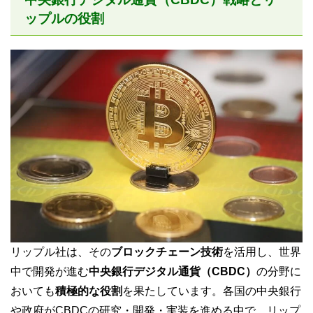
ップルの役割
リップル社は、その
ブロックチェーン技術
を活用し、世界
中で開発が進む
中央銀行デジタル通貨（CBDC）
の分野に
おいても
積極的な役割
を果たしています。各国の中央銀行
や政府がCBDCの研究・開発・実装を進める中で、リップ