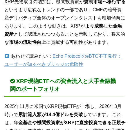
XRP先物取引の増加は、機関投資家が
規制市場へ移行する
というより広範なトレンドの一部であり、CMEの暗号資
産デリバティブ全体のオープンインタレストも増加傾向に
あります。 このような動きは、XRPが
より成熟した金融
資産
として認識されつつあることを示唆しており、将来的
な
市場の流動性向上
に貢献する可能性があります。
あわせて読みたい：
Echo ProtocolのeBTC不正発行：
ユーザーが知るべきブリッジの危険性
XRP現物ETFへの資金流入と大手金融機
関のポートフォリオ
2025年11月に米国でXRP現物ETFが上場し、2026年3月
時点で
累計流入額が14.4億ドルを突破
しています。 これ
は、
年金基金や機関投資家がXRPに直接投資できる正規チ