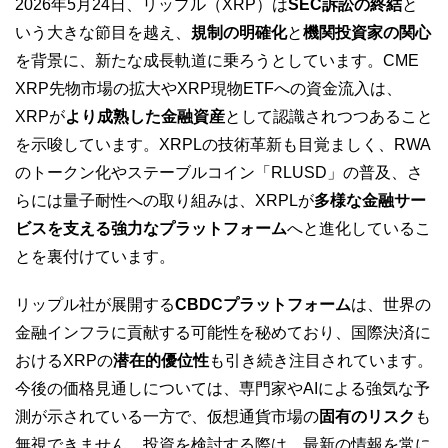
2026年5月24日、リップル（XRP）は
SEC訴訟の終結
と
いう大きな節目を越え、
規制の明確化
と
機関投資家の関心
を背景に、新たな成長軌道に乗ろうとしています。CME
XRP先物市場の拡大やXRP現物ETFへの資金流入は、
XRPが
より成熟した金融資産
として認識されつつあること
を示唆しています。XRPLの技術革新も目覚ましく、RWA
のトークン化やステーブルコイン「RLUSD」の普及、さ
らには量子耐性への取り組みは、XRPLが
多様な金融サー
ビスを支える強力なプラットフォーム
へと進化しているこ
とを裏付けています。
リップル社が展開する
CBDCプラットフォーム
は、世界の
金融インフラに貢献する可能性を秘めており、国際決済に
おけるXRPの
潜在的優位性
も引き続き注目されています。
今後の価格見通しについては、専門家やAIによる強気な予
測が示されている一方で、仮想通貨市場の
固有のリスク
も
無視できません。投資を検討する際は、最新の情報を常に