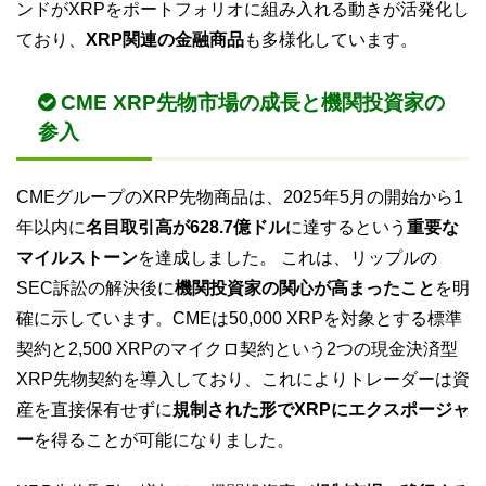
ンドがXRPをポートフォリオに組み入れる動きが活発化し
ており、
XRP関連の金融商品
も多様化しています。
CME XRP先物市場の成長と機関投資家の
参入
CMEグループのXRP先物商品は、2025年5月の開始から1
年以内に
名目取引高が628.7億ドル
に達するという
重要な
マイルストーン
を達成しました。 これは、リップルの
SEC訴訟の解決後に
機関投資家の関心が高まったこと
を明
確に示しています。CMEは50,000 XRPを対象とする標準
契約と2,500 XRPのマイクロ契約という2つの現金決済型
XRP先物契約を導入しており、これによりトレーダーは資
産を直接保有せずに
規制された形でXRPにエクスポージャ
ー
を得ることが可能になりました。