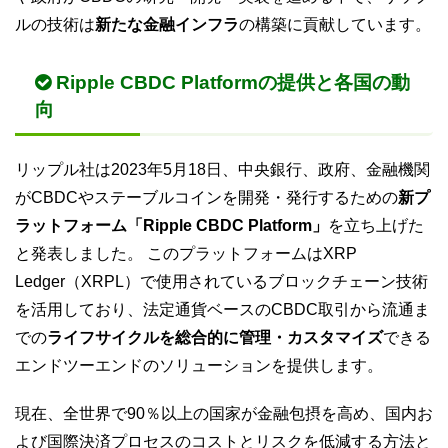
ルの技術は
新たな金融インフラ
の構築に貢献しています。
Ripple CBDC Platformの提供と各国の動
向
リップル社は2023年5月18日、中央銀行、政府、金融機関
がCBDCやステーブルコインを開発・発行するための
新プ
ラットフォーム「Ripple CBDC Platform」
を立ち上げた
と発表しました。 このプラットフォームはXRP
Ledger（XRPL）で使用されているブロックチェーン技術
を活用しており、法定通貨ベースのCBDC取引から流通ま
での
ライフサイクルを総合的に管理・カスタマイズ
できる
エンドツーエンドのソリューションを提供します。
現在、全世界で90％以上の国家が金融包摂を高め、国内お
よび国際決済プロセスのコストとリスクを低減する方法と