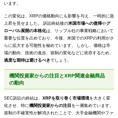
います。
この変化は、XRPの価格動向にも影響を与え、一時的に急
上昇を見せました。 訴訟終結後の
米国市場への復帰
や
グ
ローバル展開の本格化
は、リップル社の事業戦略において
重要な位置を占めており、今後、米国でのXRPの利用がさ
らに拡大する可能性を秘めています。 しかし、価格は市
場の動向、技術の進歩、規制の変化などに依存するため、
過度な期待は避けるべき
でしょう。
機関投資家からの注目とXRP関連金融商品
の動向
SEC訴訟の終結は、
XRPを取り巻く市場環境
を大きく変
化させ、特に
機関投資家からの注目
を一層集めています。
規制の不確実性が解消されたことで、大手金融機関やファ