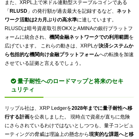
また、XRPL上で米ドル連動型ステーブルコインである
「
RLUSD
」の発行額が過去最大を記録するなど、
ネット
ワーク活動は2カ月ぶりの高水準
に達しています。
RLUSDは暗号資産取引所OKXとAMINAの銀行プラットフ
ォームに統合され、
機関金融ネットワークでの利用範囲
を
広げています。 これらの動きは、XRPLが
決済システムか
ら包括的な機関向け金融プラットフォーム
への転換を加速
させている証拠と言えるでしょう。
量子耐性へのロードマップと将来のセキ
ュリティ
リップル社は、XRP Ledgerを
2028年までに量子耐性へ移
行する計画
を公表しました。 現時点で資産が直ちに危険
にさらされているわけではないとしつつも、量子コンピュ
ーティングの脅威は理論上の懸念から
現実的な課題へと移