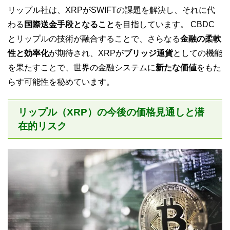
リップル社は、XRPがSWIFTの課題を解決し、それに代
わる
国際送金手段となること
を目指しています。 CBDC
とリップルの技術が融合することで、さらなる
金融の柔軟
性と効率化
が期待され、XRPが
ブリッジ通貨
としての機能
を果たすことで、世界の金融システムに
新たな価値
をもた
らす可能性を秘めています。
リップル（XRP）の今後の価格見通しと潜
在的リスク