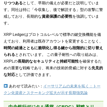
りつつある
として、早期の備えが必要だと説明していま
す。同社は特に「今収集し、後で解読する」型の攻撃に警
戒しており、長期的な
資産保護の必要性
を強調していま
す。
XRP Ledgerはプロトコルレベルで標準の鍵交換機能を備
えており、利用者は既存アカウントを変更することなく、
時間の経過とともに脆弱化し得る鍵から段階的に切り替え
られる
とされています。 この量子耐性への取り組みは、
XRPLの
長期的なセキュリティと持続可能性
を確保するた
めの重要な戦略であり、将来の技術的脅威に対する
先見的
な対応
として評価できます。
あわせて読みたい：
イーサリアムの未来を拓く：トー
クン化資産とステーキング拡大が示す長期強気論
中央銀行デジタル通貨（CBDC）戦略とリ