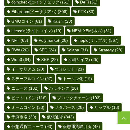
coincheck(コインチェック)
(61)
DeFi
(51)
Ethereum(イーサリアム)
(306)
FTX
(33)
GMOコイン
(61)
Kalshi
(23)
Litecoin(ライトコイン)
(19)
NEM･XEM(ネム)
(31)
NFT
(63)
Polymarket
(28)
ripple(リップル)
(367)
RWA
(20)
SEC
(24)
Solana
(31)
Strategy
(28)
Web3
(64)
XRP
(23)
zaif(ザイフ)
(25)
イーサリアム
(29)
ウォレット
(21)
ステーブルコイン
(97)
トークン化
(19)
ニュース
(132)
ハッキング
(20)
ビットコイン
(116)
ブロックチェーン
(103)
ミームコイン
(33)
メタバース
(28)
リップル
(18)
予測市場
(39)
仮想通貨
(843)
仮想通貨ニュース
(93)
仮想通貨取引所
(45)