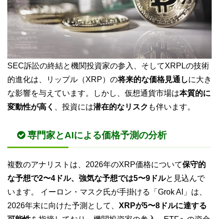
SEC訴訟の終結と機関投資家の参入、そしてXRPLの技術
的進化は、リップル（XRP）の
将来的な価格見通し
に大き
な影響を与えています。しかし、仮想通貨市場は
本質的に
変動性が高く
、投資には
潜在的なリスク
も伴います。
専門家とAIによる価格予測の分析
複数のアナリストは、2026年のXRP価格について
保守的
な予想で2〜4ドル、強気な予想では5〜9ドル
と見込んで
います。 イーロン・マスク氏が手掛ける「Grok AI」は、
2026年末に向けた予測として、
XRPが5〜8ドルに達する