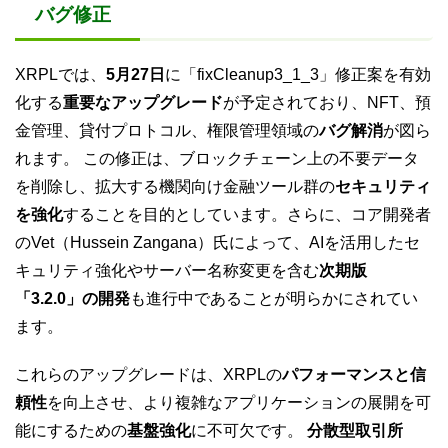
バグ修正
XRPLでは、
5月27日
に「fixCleanup3_1_3」修正案を有効
化する
重要なアップグレード
が予定されており、NFT、預
金管理、貸付プロトコル、権限管理領域の
バグ解消
が図ら
れます。 この修正は、ブロックチェーン上の不要データ
を削除し、拡大する機関向け金融ツール群の
セキュリティ
を強化
することを目的としています。さらに、コア開発者
のVet（Hussein Zangana）氏によって、AIを活用したセ
キュリティ強化やサーバー名称変更を含む
次期版
「3.2.0」の開発
も進行中であることが明らかにされてい
ます。
これらのアップグレードは、XRPLの
パフォーマンスと信
頼性
を向上させ、より複雑なアプリケーションの展開を可
能にするための
基盤強化
に不可欠です。
分散型取引所