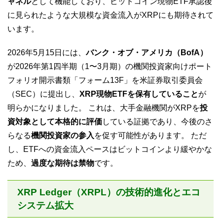
ャネル
として機能しており、ビットコイン現物ETF承認後
に見られたような大規模な資金流入がXRPにも期待されて
います。
2026年5月15日には、
バンク・オブ・アメリカ（BofA）
が2026年第1四半期（1〜3月期）の機関投資家向けポート
フォリオ開示書類「フォーム13F」を米証券取引委員会
（SEC）に提出し、
XRP現物ETFを保有していること
が
明らかになりました。 これは、大手金融機関がXRPを
投
資対象として本格的に評価
している証拠であり、今後のさ
らなる
機関投資家の参入
を促す可能性があります。 ただ
し、ETFへの資金流入ペースはビットコインより緩やかな
ため、
過度な期待は禁物
です。
XRP Ledger（XRPL）の技術的進化とエコ
システム拡大