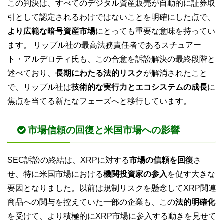
この判決は、すべてのデジタル資産販売が自動的に証券取
引として認定されるわけではないことを明確にした点で、
より広範な暗号資産市場
にとっても重要な意味を持ってい
ます。 リップル社の最高法務責任者であるスチュアー
ト・アルデロティ氏も、この合意を訴訟解決の最終段階と
述べており、
長期にわたる法的リスク
が解消されたこと
で、リップル社は
技術的な実行力とエコシステムの成長
に
焦点を当てる新たなフェーズへと移行しています。
市場信頼の回復と米国市場への影響
SEC訴訟の終結は、XRPに対する
市場の信頼を回復
さ
せ、特に米国市場における
機関投資家の参入
を促す大きな
要因となりました。以前は規制リスクを懸念してXRP関連
商品への関与を控えていた一部の企業も、この
法的明確化
を受けて、より積極的にXRP市場に参入する動きを見せて