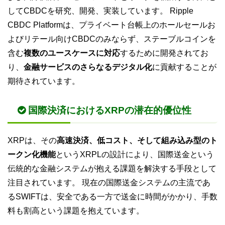
してCBDCを研究、開発、実装しています。 Ripple
CBDC Platformは、プライベート台帳上のホールセールお
よびリテール向けCBDCのみならず、ステーブルコインを
含む
複数のユースケースに対応
するために開発されてお
り、
金融サービスのさらなるデジタル化
に貢献することが
期待されています。
国際決済におけるXRPの潜在的優位性
XRPは、その
高速決済、低コスト、そして組み込み型のト
ークン化機能
というXRPLの設計により、国際送金という
伝統的な金融システムが抱える課題を解決する手段として
注目されています。 現在の国際送金システムの主流であ
るSWIFTは、安全である一方で送金に時間がかかり、手数
料も割高という課題を抱えています。