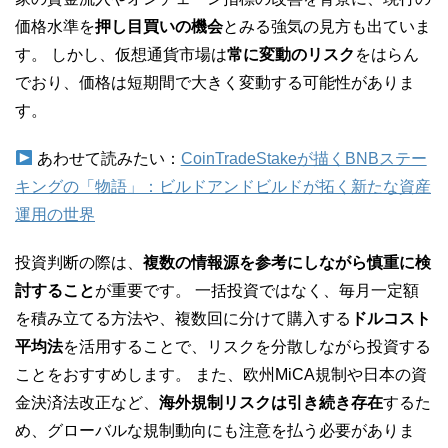
価格水準を
押し目買いの機会
とみる強気の見方も出ていま
す。 しかし、仮想通貨市場は
常に変動のリスク
をはらん
でおり、価格は短期間で大きく変動する可能性がありま
す。
あわせて読みたい：
CoinTradeStakeが描くBNBステー
キングの「物語」：ビルドアンドビルドが拓く新たな資産
運用の世界
投資判断の際は、
複数の情報源を参考にしながら慎重に検
討すること
が重要です。 一括投資ではなく、毎月一定額
を積み立てる方法や、複数回に分けて購入する
ドルコスト
平均法
を活用することで、リスクを分散しながら投資する
ことをおすすめします。 また、欧州MiCA規制や日本の資
金決済法改正など、
海外規制リスクは引き続き存在
するた
め、グローバルな規制動向にも注意を払う必要がありま