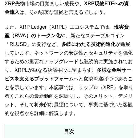
XRP先物市場の目覚ましい成長や、
XRP現物ETFへの資
金流入
は、その顕著な証拠と言えるでしょう。
また、XRP Ledger（XRPL）エコシステムでは、
現実資
産（RWA）のトークン化
や、新たなステーブルコイン
「RLUSD」の発行など、
多岐にわたる技術的進化
が進展
しています。ネットワークの安定性とセキュリティを強化
するための重要なアップグレードも継続的に実施されてお
り、XRPLが単なる決済手段に留まらず、
多様な金融サー
ビスを支えるプラットフォーム
へと変貌を遂げつつあるこ
とを示しています。本記事では、リップル（XRP）を取り
巻くこれらの最新動向を深掘りし、そのメリット、デメリ
ット、そして将来的な展望について、事実に基づいた客観
的な視点から詳細に解説します。
目次