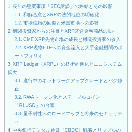
1.
長年の懸案事項「SEC訴訟」の終結とその影響
1.1.
和解合意とXRPの法的地位の明確化
1.2.
市場信頼の回復と米国市場への影響
2.
機関投資家からの注目とXRP関連金融商品の動向
2.1.
CME XRP先物市場の成長と機関投資家の参入
2.2.
XRP現物ETFへの資金流入と大手金融機関のポ
ートフォリオ
3.
XRP Ledger（XRPL）の技術的進化とエコシステム
拡大
3.1.
進行中のネットワークアップグレードとバグ修
正
3.2.
RWAトークン化とステーブルコイン
「RLUSD」の台頭
3.3.
量子耐性へのロードマップと将来のセキュリテ
ィ
4.
中央銀行デジタル通貨（CBDC）戦略とリップルの