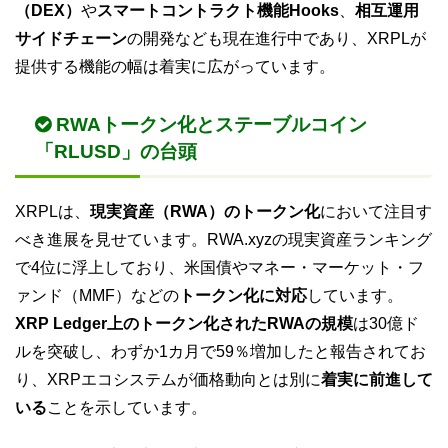
（DEX）
や
スマートコントラクト機能Hooks
、
相互運用
サイドチェーン
の開発なども現在進行中であり、XRPLが
提供する機能の幅は着実に広がっています。
RWAトークン化とステーブルコイン
「RLUSD」の台頭
XRPLは、
現実資産（RWA）のトークン化
において注目す
べき進展を見せています。RWA.xyzの現実資産ランキング
で4位に浮上しており、米国債やマネー・マーケット・フ
ァンド（MMF）などの
トークン化に対応
しています。
XRP Ledger上のトークン化されたRWAの規模
は30億ド
ルを突破し、わずか1カ月で59％増加したと報告されてお
り、XRPエコシステムが価格動向とは別に
着実に前進して
いる
ことを示しています。