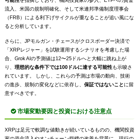
可能性
を指摘しており、機関投資家の参入、ETFへの資金
流入、米国の規制明確化、そして米連邦準備制度理事会
（FRB）による利下げサイクルが重なることが追い風にな
ると分析しています。
さらに、JPモルガン・チェースがクロスボーダー決済で
「XRPレジャー」を試験運用するシナリオを考慮した場
合、Grok AIの予測値は12〜25ドルへと大幅に跳ね上が
り、
理想的な条件下では100ドルに達する可能性
も示唆さ
れています。 しかし、これらの予測は市場の動向、技術
の進歩、規制の変化などに依存し、
保証ではないこと
に留
意すべきです。
市場変動要因と投資における注意点
XRPは足元で軟調な値動きが続いているものの、機関投資
家の資金流入やオンチェーン指標の改善を背景に、現行の