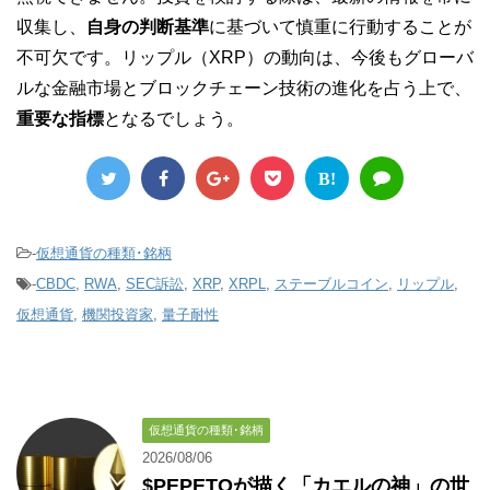
収集し、
自身の判断基準
に基づいて慎重に行動することが
不可欠です。リップル（XRP）の動向は、今後もグローバ
ルな金融市場とブロックチェーン技術の進化を占う上で、
重要な指標
となるでしょう。
B!
-
仮想通貨の種類･銘柄
-
CBDC
,
RWA
,
SEC訴訟
,
XRP
,
XRPL
,
ステーブルコイン
,
リップル
,
仮想通貨
,
機関投資家
,
量子耐性
仮想通貨の種類･銘柄
2026/08/06
$PEPETOが描く「カエルの神」の世