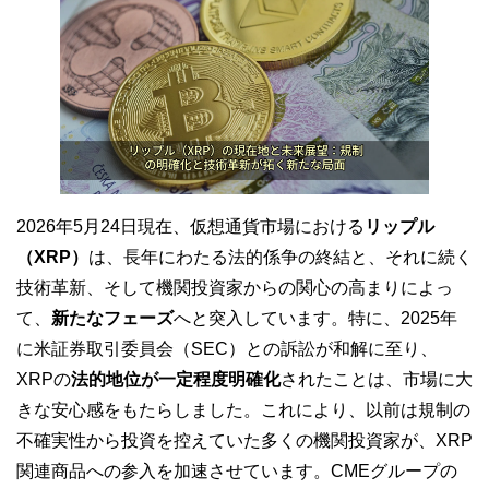
2026年5月24日現在、仮想通貨市場における
リップル
（XRP）
は、長年にわたる法的係争の終結と、それに続く
技術革新、そして機関投資家からの関心の高まりによっ
て、
新たなフェーズ
へと突入しています。特に、2025年
に米証券取引委員会（SEC）との訴訟が和解に至り、
XRPの
法的地位が一定程度明確化
されたことは、市場に大
きな安心感をもたらしました。これにより、以前は規制の
不確実性から投資を控えていた多くの機関投資家が、XRP
関連商品への参入を加速させています。CMEグループの