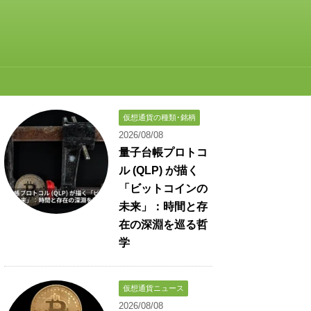
仮想通貨の種類･銘柄
2026/08/08
量子台帳プロトコ
ル (QLP) が描く
「ビットコインの
未来」：時間と存
在の深淵を巡る哲
学
仮想通貨ニュース
2026/08/08