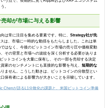
う点で、長期的に見てRippleおよびXRPエコシステム
ょう。
コイン売却が市場に与える影響
動向は常に注目を集める要素です。特に、
Strategy社が先
ースは、市場に一時的な動揺をもたらしました。これは単
のではなく、今後のビットコイン市場の売り圧や価格変動
め、その背景と市場への波紋を深く分析する必要がありま
企業がビットコインを大量に保有し、その一部を売却する決定
投資家のセンチメントにも直接的な影響を与え、
短期的な
ありません。こうした動きは、ビットコインの分散型とい
大口保有者による影響力が大きいことを示唆しています。
CEO Eric Chenが語るL1分散化の課題と、米国ビットコイン準備
場心理