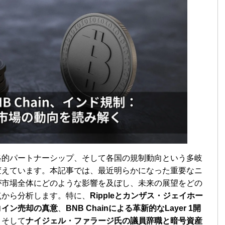
略的パートナーシップ、そして各国の規制動向という多岐
変えています。本記事では、最近明らかになった重要なニ
が市場全体にどのような影響を及ぼし、未来の展望をどの
点から分析します。特に、
Rippleとカンザス・ジェイホー
トコイン売却の真意
、
BNB Chainによる革新的なLayer 1開
、そして
ナイジェル・ファラージ氏の議員辞職と暗号資産