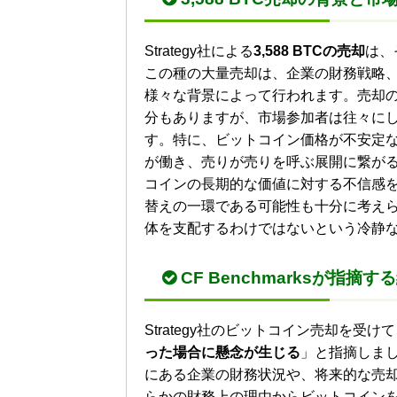
Strategy社による
3,588 BTCの売却
は、
この種の大量売却は、企業の財務戦略
様々な背景によって行われます。売却
分もありますが、市場参加者は往々に
す。特に、ビットコイン価格が不安定
が働き、売りが売りを呼ぶ展開に繋が
コインの長期的な価値に対する不信感
替えの一環である可能性も十分に考え
体を支配するわけではないという冷静
CF Benchmarksが指
Strategy社のビットコイン売却を受けて、C
った場合に懸念が生じる
」と指摘しま
にある企業の財務状況や、将来的な売却の
らかの財務上の理由からビットコイン