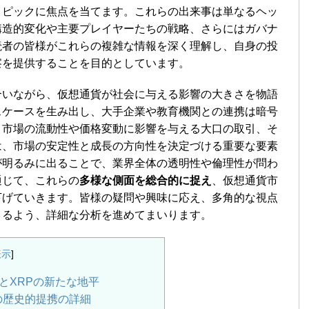
トピックに焦点を当てます。これらの出来事は単なるヘッ
構造的変化や主要プレイヤーたちの戦略、さらにはガバナ
読者の皆様がこれらの複雑な情報を深く理解し、自身の投
察を提供することを目的としています。
合いながら、仮想通貨が社会に与える影響の大きさを物語
スケースを生み出し、大手企業や教育機関との連携は暗号
、市場の流動性や価格変動に影響を与える大口の取引、そ
は、市場の安定性と成長の方向性を決定づける重要な要素
が明るみに出ることで、業界全体の透明性や倫理性が問わ
通じて、これらの
多様な側面を総合的に捉え
、仮想通貨市
下げていきます。皆様の疑問や興味に応え、多角的な視点
きるよう、詳細な分析を進めてまいります。
表示
]
プとXRPの新たな地平
の歴史的提携の詳細