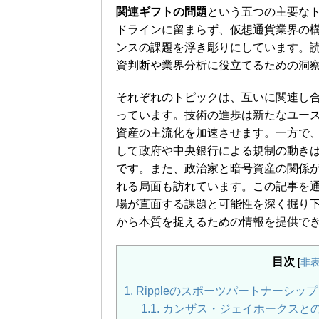
関連ギフトの問題
という五つの主要な
ドラインに留まらず、仮想通貨業界の
ンスの課題を浮き彫りにしています。
資判断や業界分析に役立てるための洞
それぞれのトピックは、互いに関連し
っています。技術の進歩は新たなユー
資産の主流化を加速させます。一方で
して政府や中央銀行による規制の動き
です。また、政治家と暗号資産の関係
れる局面も訪れています。この記事を
場が直面する課題と可能性を深く掘り
から本質を捉えるための情報を提供で
目次
[
非
1.
Rippleのスポーツパートナーシッ
1.1.
カンザス・ジェイホークスと