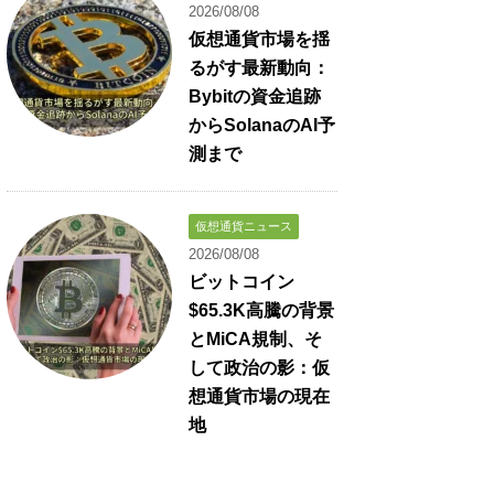
2026/08/08
仮想通貨市場を揺
るがす最新動向：
Bybitの資金追跡
からSolanaのAI予
測まで
仮想通貨ニュース
2026/08/08
ビットコイン
$65.3K高騰の背景
とMiCA規制、そ
して政治の影：仮
想通貨市場の現在
地