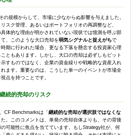
その規模からして、市場に少なからぬ影響を与えました。
、リスク管理、あるいはポートフォリオの再調整など、
の具体的な理由が明かされていない現状では憶測を呼ぶ部
して、このような大口売却を
弱気シグナルと捉えがち
で
な時期に行われた場合、更なる下落を懸念する投資家心理
ることもあります。しかし、大口の売却は必ずしもビット
を示すものではなく、企業の資金繰りや戦略的な資産入れ
られます。重要なのは、こうした単一のイベントが市場全
な視点を持つことです。
摘する継続的売却のリスク
F Benchmarksは「
継続的な売却が選択肢ではなくな
した。このコメントは、単発の売却自体よりも、その背後
可能性に焦点を当てています。もしStrategy社が、何
を「売らざるを得ない」状況に陥る場合、それは市場にと