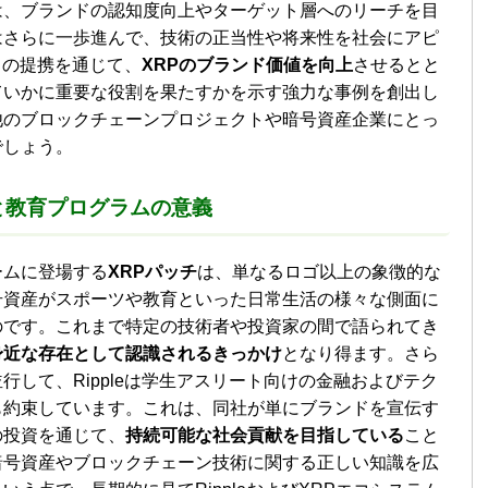
は、ブランドの認知度向上やターゲット層へのリーチを目
はさらに一歩進んで、技術の正当性や将来性を社会にアピ
、この提携を通じて、
XRPのブランド価値を向上
させるとと
ていかに重要な役割を果たすかを示す強力な事例を創出し
他のブロックチェーンプロジェクトや暗号資産企業にとっ
でしょう。
と教育プログラムの意義
ームに登場する
XRPパッチ
は、単なるロゴ以上の象徴的な
号資産がスポーツや教育といった日常生活の様々な側面に
のです。これまで特定の技術者や投資家の間で語られてき
身近な存在として認識されるきっかけ
となり得ます。さら
して、Rippleは学生アスリート向けの金融およびテク
も約束しています。これは、同社が単にブランドを宣伝す
の投資を通じて、
持続可能な社会貢献を目指している
こと
暗号資産やブロックチェーン技術に関する正しい知識を広