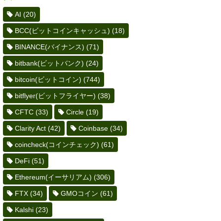
AI
(20)
BCC(ビットコインキャッシュ)
(18)
BINANCE(バイナンス)
(71)
bitbank(ビットバンク)
(24)
bitcoin(ビットコイン)
(744)
bitflyer(ビットフライヤー)
(38)
CFTC
(33)
Circle
(19)
Clarity Act
(42)
Coinbase
(34)
coincheck(コインチェック)
(61)
DeFi
(51)
Ethereum(イーサリアム)
(306)
FTX
(34)
GMOコイン
(61)
Kalshi
(23)