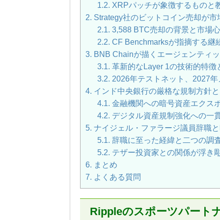
1.2.
XRPパッチが象徴するものと
2.
Strategy社のビットコイン売却が
2.1.
3,588 BTC売却の背景と市場
2.2.
CF Benchmarksが指摘す
3.
BNB Chainが描くエージェンティッ
3.1.
革新的なLayer 1の技術的特
3.2.
2026年テストネット、202
4.
インド中央銀行の厳格な規制方針と
4.1.
金融機関への暗号資産エクス
4.2.
デジタル資産規制強化への一
5.
ナイジェル・ファラージ議員辞職と
5.1.
辞職に至った経緯と二つの調
5.2.
テザー投資家との関係が浮き
6.
まとめ
7.
よくある質問
Rippleのスポーツパー