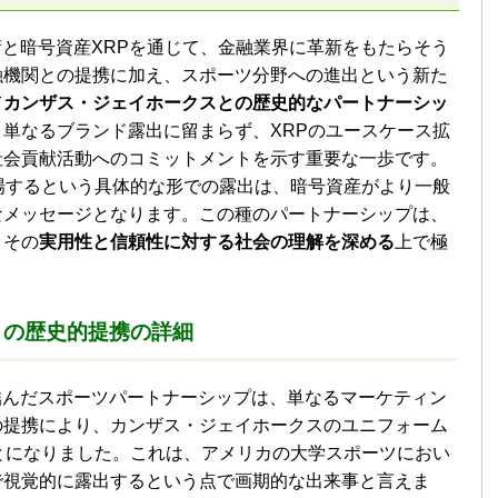
技術と暗号資産XRPを通じて、金融業界に革新をもたらそう
融機関との提携に加え、スポーツ分野への進出という新た
て
カンザス・ジェイホークスとの歴史的なパートナーシッ
単なるブランド露出に留まらず、XRPのユースケース拡
社会貢献活動へのコミットメントを示す重要な一歩です。
場するという具体的な形での露出は、暗号資産がより一般
なメッセージとなります。この種のパートナーシップは、
、その
実用性と信頼性に対する社会の理解を深める
上で極
との歴史的提携の詳細
と結んだスポーツパートナーシップは、単なるマーケティン
の提携により、カンザス・ジェイホークスのユニフォーム
とになりました。これは、アメリカの大学スポーツにおい
で視覚的に露出するという点で画期的な出来事と言えま