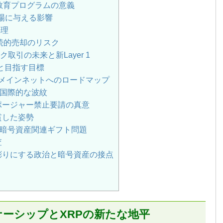
教育プログラムの意義
市場に与える影響
心理
る継続的売却のリスク
ク取引の未来と新Layer 1
徴と目指す目標
7年メインネットへのロードマップ
国際的な波紋
ポージャー禁止要請の真意
貫した姿勢
暗号資産関連ギフト問題
査
彫りにする政治と暗号資産の接点
トナーシップとXRPの新たな地平