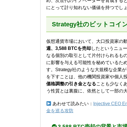
め、次世代のイノベーターを育成するとい
にとって計り知れない価値を持つでし
Strategy社のビット
仮想通貨市場において、大口投資家の
週、3,588 BTCを売却
したというニュ
なる個別の取引として片付けられるも
に影響を与える可能性を秘めているた
す。Strategy社のような大規模な
を下すことは、他の機関投資家や個人
価格調整の引き金となる
ことも少なく
う性質とは裏腹に、依然として一部の
あわせて読みたい：
Injective 
金を巡る攻防
3,588 BTC売却の背景と市