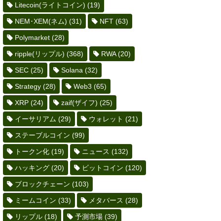
Litecoin(ライトコイン)
(19)
NEM･XEM(ネム)
(31)
NFT
(63)
Polymarket
(28)
ripple(リップル)
(368)
RWA
(20)
SEC
(25)
Solana
(32)
Strategy
(28)
Web3
(65)
XRP
(24)
zaif(ザイフ)
(25)
イーサリアム
(29)
ウォレット
(21)
ステーブルコイン
(99)
トークン化
(19)
ニュース
(132)
ハッキング
(20)
ビットコイン
(120)
ブロックチェーン
(103)
ミームコイン
(33)
メタバース
(28)
リップル
(18)
予測市場
(39)