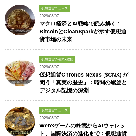
仮想通貨ニュース
2026/08/07
マクロ経済とAI戦略で読み解く：
BitcoinとCleanSparkが示す仮想通
貨市場の未来
仮想通貨の種類･銘柄
2026/08/07
仮想通貨Chronos Nexus ($CNX) が
問う「真実の歴史」：時間の螺旋と
デジタル記憶の深淵
仮想通貨ニュース
2026/08/07
Web3ゲームの終焉からAIウォレッ
ト、国際決済の進化まで：仮想通貨