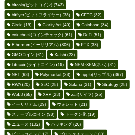
bitcoin(ビットコイン)
(743)
bitflyer(ビットフライヤー)
(38)
CFTC
(32)
Circle
(19)
Clarity Act
(40)
Coinbase
(34)
coincheck(コインチェック)
(61)
DeFi
(51)
Ethereum(イーサリアム)
(306)
FTX
(33)
GMOコイン
(61)
Kalshi
(23)
Litecoin(ライトコイン)
(19)
NEM･XEM(ネム)
(31)
NFT
(63)
Polymarket
(28)
ripple(リップル)
(367)
RWA
(20)
SEC
(25)
Solana
(31)
Strategy
(28)
Web3
(65)
XRP
(23)
zaif(ザイフ)
(25)
イーサリアム
(29)
ウォレット
(21)
ステーブルコイン
(98)
トークン化
(19)
ニュース
(132)
ハッキング
(20)
ビットコイン
(117)
ブロックチェーン
(103)