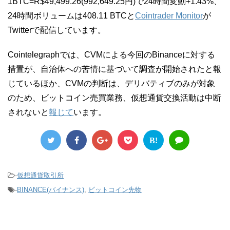
1BTC=R$49,499.26(992,649.25円)で24時間変動+1.43%、
24時間ボリュームは408.11 BTCと
Cointrader Monitor
が
Twitterで配信しています。
Cointelegraphでは、CVMによる今回のBinanceに対する
措置が、自治体への苦情に基づいて調査が開始されたと報
じているほか、CVMの判断は、デリバティブのみが対象
のため、ビットコイン売買業務、仮想通貨交換活動は中断
されないと
報じて
います。
B!
-
仮想通貨取引所
-
BINANCE(バイナンス)
,
ビットコイン先物