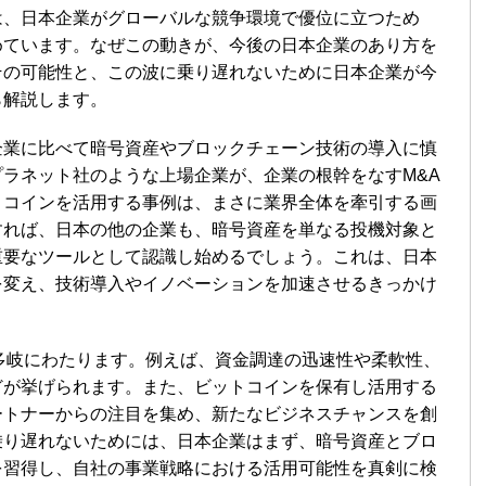
は、日本企業がグローバルな競争環境で優位に立つため
めています。なぜこの動きが、今後の日本企業のあり方を
その可能性と、この波に乗り遅れないために日本企業が今
ら解説します。
企業に比べて暗号資産やブロックチェーン技術の導入に慎
ラネット社のような上場企業が、企業の根幹をなすM&A
トコインを活用する事例は、まさに業界全体を牽引する画
すれば、日本の他の企業も、暗号資産を単なる投機対象と
重要なツールとして認識し始めるでしょう。これは、日本
を変え、技術導入やイノベーションを加速させるきっかけ
多岐にわたります。例えば、資金調達の迅速性や柔軟性、
どが挙げられます。また、ビットコインを保有し活用する
ートナーからの注目を集め、新たなビジネスチャンスを創
乗り遅れないためには、日本企業はまず、暗号資産とブロ
を習得し、自社の事業戦略における活用可能性を真剣に検