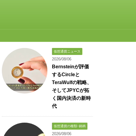
仮想通貨ニュース
2026/08/06
Bernsteinが評価
するCircleと
TeraWulfの戦略、
そしてJPYCが拓
く国内決済の新時
代
仮想通貨の種類･銘柄
2026/08/06