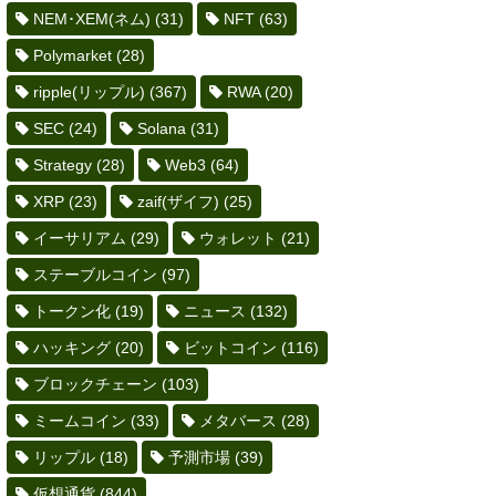
NEM･XEM(ネム)
(31)
NFT
(63)
Polymarket
(28)
ripple(リップル)
(367)
RWA
(20)
SEC
(24)
Solana
(31)
Strategy
(28)
Web3
(64)
XRP
(23)
zaif(ザイフ)
(25)
イーサリアム
(29)
ウォレット
(21)
ステーブルコイン
(97)
トークン化
(19)
ニュース
(132)
ハッキング
(20)
ビットコイン
(116)
ブロックチェーン
(103)
ミームコイン
(33)
メタバース
(28)
リップル
(18)
予測市場
(39)
仮想通貨
(844)