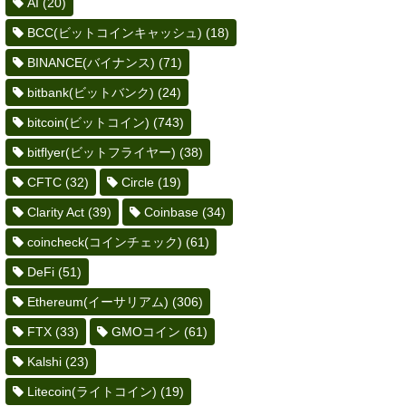
AI
(20)
BCC(ビットコインキャッシュ)
(18)
BINANCE(バイナンス)
(71)
bitbank(ビットバンク)
(24)
bitcoin(ビットコイン)
(743)
bitflyer(ビットフライヤー)
(38)
CFTC
(32)
Circle
(19)
Clarity Act
(39)
Coinbase
(34)
coincheck(コインチェック)
(61)
DeFi
(51)
Ethereum(イーサリアム)
(306)
FTX
(33)
GMOコイン
(61)
Kalshi
(23)
Litecoin(ライトコイン)
(19)