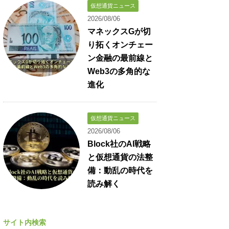
仮想通貨ニュース
2026/08/06
マネックスGが切
り拓くオンチェー
ン金融の最前線と
Web3の多角的な
進化
仮想通貨ニュース
2026/08/06
Block社のAI戦略
と仮想通貨の法整
備：動乱の時代を
読み解く
サイト内検索