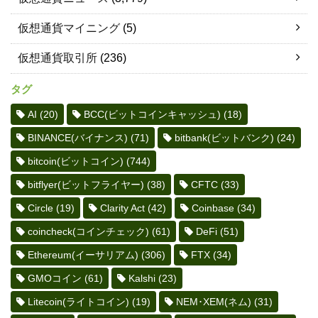
仮想通貨マイニング
(5)
仮想通貨取引所
(236)
タグ
AI
(20)
BCC(ビットコインキャッシュ)
(18)
BINANCE(バイナンス)
(71)
bitbank(ビットバンク)
(24)
bitcoin(ビットコイン)
(744)
bitflyer(ビットフライヤー)
(38)
CFTC
(33)
Circle
(19)
Clarity Act
(42)
Coinbase
(34)
coincheck(コインチェック)
(61)
DeFi
(51)
Ethereum(イーサリアム)
(306)
FTX
(34)
GMOコイン
(61)
Kalshi
(23)
Litecoin(ライトコイン)
(19)
NEM･XEM(ネム)
(31)