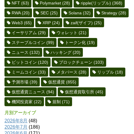
NFT
(63)
Polymarket
(28)
ripple(リップル)
(368)
RWA
(20)
SEC
(25)
Solana
(32)
Strategy
(28)
Web3
(65)
XRP
(24)
zaif(ザイフ)
(25)
イーサリアム
(29)
ウォレット
(21)
ステーブルコイン
(99)
トークン化
(19)
ニュース
(132)
ハッキング
(20)
ビットコイン
(120)
ブロックチェーン
(103)
ミームコイン
(33)
メタバース
(28)
リップル
(18)
予測市場
(39)
仮想通貨
(855)
仮想通貨ニュース
(94)
仮想通貨取引所
(45)
機関投資家
(22)
規制
(71)
月別アーカイブ
2026年8月
(48)
2026年7月
(186)
2026年6月
(171)