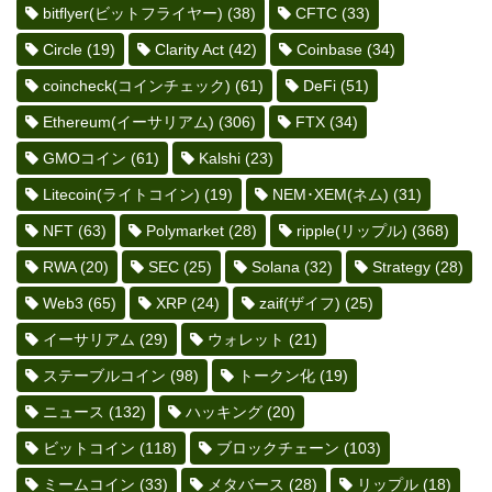
bitflyer(ビットフライヤー)
(38)
CFTC
(33)
Circle
(19)
Clarity Act
(42)
Coinbase
(34)
coincheck(コインチェック)
(61)
DeFi
(51)
Ethereum(イーサリアム)
(306)
FTX
(34)
GMOコイン
(61)
Kalshi
(23)
Litecoin(ライトコイン)
(19)
NEM･XEM(ネム)
(31)
NFT
(63)
Polymarket
(28)
ripple(リップル)
(368)
RWA
(20)
SEC
(25)
Solana
(32)
Strategy
(28)
Web3
(65)
XRP
(24)
zaif(ザイフ)
(25)
イーサリアム
(29)
ウォレット
(21)
ステーブルコイン
(98)
トークン化
(19)
ニュース
(132)
ハッキング
(20)
ビットコイン
(118)
ブロックチェーン
(103)
ミームコイン
(33)
メタバース
(28)
リップル
(18)