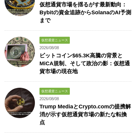
仮想通貨市場を揺るがす最新動向：
Bybitの資金追跡からSolanaのAI予測
まで
仮想通貨ニュース
2026/08/08
ビットコイン$65.3K高騰の背景と
MiCA規制、そして政治の影：仮想通
貨市場の現在地
仮想通貨ニュース
2026/08/08
Trump MediaとCrypto.comの提携解
消が示す仮想通貨市場の新たな転換
点