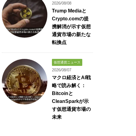
2026/08/08
Trump Mediaと
Crypto.comの提
携解消が示す仮想
通貨市場の新たな
転換点
仮想通貨ニュース
2026/08/07
マクロ経済とAI戦
略で読み解く：
Bitcoinと
CleanSparkが示
す仮想通貨市場の
未来