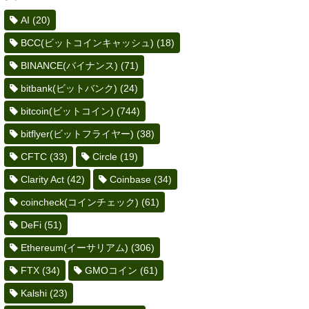
AI
(20)
BCC(ビットコインキャッシュ)
(18)
BINANCE(バイナンス)
(71)
bitbank(ビットバンク)
(24)
bitcoin(ビットコイン)
(744)
bitflyer(ビットフライヤー)
(38)
CFTC
(33)
Circle
(19)
Clarity Act
(42)
Coinbase
(34)
coincheck(コインチェック)
(61)
DeFi
(51)
Ethereum(イーサリアム)
(306)
FTX
(34)
GMOコイン
(61)
Kalshi
(23)