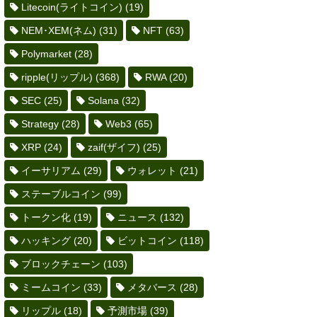
Litecoin(ライトコイン)
(19)
NEM･XEM(ネム)
(31)
NFT
(63)
Polymarket
(28)
ripple(リップル)
(368)
RWA
(20)
SEC
(25)
Solana
(32)
Strategy
(28)
Web3
(65)
XRP
(24)
zaif(ザイフ)
(25)
イーサリアム
(29)
ウォレット
(21)
ステーブルコイン
(99)
トークン化
(19)
ニュース
(132)
ハッキング
(20)
ビットコイン
(118)
ブロックチェーン
(103)
ミームコイン
(33)
メタバース
(28)
リップル
(18)
予測市場
(39)