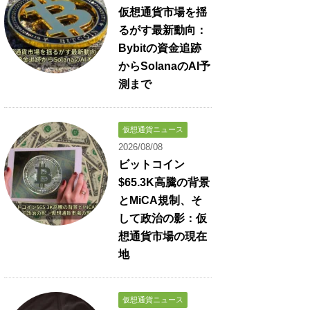
仮想通貨市場を揺
るがす最新動向：
Bybitの資金追跡
からSolanaのAI予
測まで
仮想通貨ニュース
2026/08/08
ビットコイン
$65.3K高騰の背景
とMiCA規制、そ
して政治の影：仮
想通貨市場の現在
地
仮想通貨ニュース