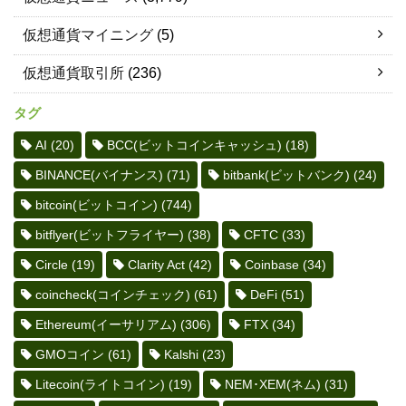
仮想通貨マイニング
(5)
仮想通貨取引所
(236)
タグ
AI
(20)
BCC(ビットコインキャッシュ)
(18)
BINANCE(バイナンス)
(71)
bitbank(ビットバンク)
(24)
bitcoin(ビットコイン)
(744)
bitflyer(ビットフライヤー)
(38)
CFTC
(33)
Circle
(19)
Clarity Act
(42)
Coinbase
(34)
coincheck(コインチェック)
(61)
DeFi
(51)
Ethereum(イーサリアム)
(306)
FTX
(34)
GMOコイン
(61)
Kalshi
(23)
Litecoin(ライトコイン)
(19)
NEM･XEM(ネム)
(31)