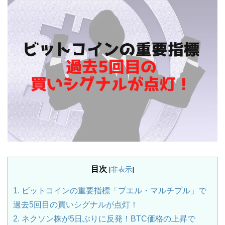
目次
[
非表示
]
1.
ビットコインの重要指標「プエル・マルチプル」で
過去5回目の買いシグナルが点灯！
2.
ネクソン株が5日ぶりに反発！BTC価格の上昇で