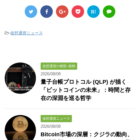
B!
-
仮想通貨ニュース
仮想通貨の種類･銘柄
2026/08/08
量子台帳プロトコル (QLP) が描く
「ビットコインの未来」：時間と存
在の深淵を巡る哲学
仮想通貨ニュース
2026/08/08
Bitcoin市場の深層：クジラの動向、