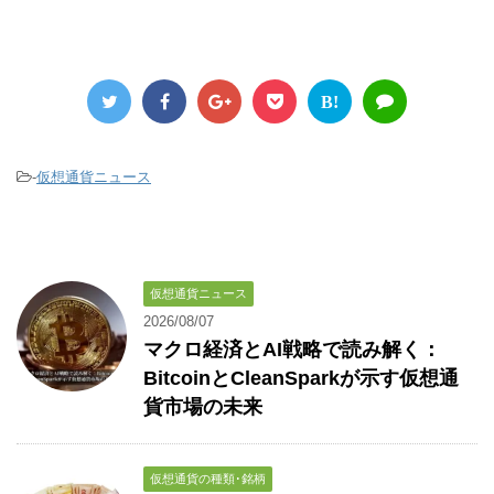
B!
-
仮想通貨ニュース
仮想通貨ニュース
2026/08/07
マクロ経済とAI戦略で読み解く：
BitcoinとCleanSparkが示す仮想通
貨市場の未来
仮想通貨の種類･銘柄