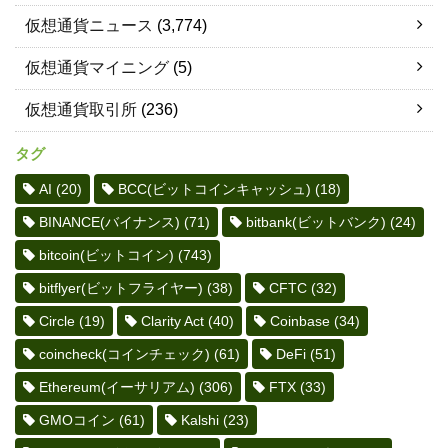
仮想通貨ニュース
(3,774)
仮想通貨マイニング
(5)
仮想通貨取引所
(236)
タグ
AI
(20)
BCC(ビットコインキャッシュ)
(18)
BINANCE(バイナンス)
(71)
bitbank(ビットバンク)
(24)
bitcoin(ビットコイン)
(743)
bitflyer(ビットフライヤー)
(38)
CFTC
(32)
Circle
(19)
Clarity Act
(40)
Coinbase
(34)
coincheck(コインチェック)
(61)
DeFi
(51)
Ethereum(イーサリアム)
(306)
FTX
(33)
GMOコイン
(61)
Kalshi
(23)