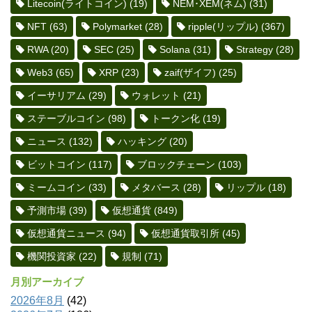
Litecoin(ライトコイン)
(19)
NEM･XEM(ネム)
(31)
NFT
(63)
Polymarket
(28)
ripple(リップル)
(367)
RWA
(20)
SEC
(25)
Solana
(31)
Strategy
(28)
Web3
(65)
XRP
(23)
zaif(ザイフ)
(25)
イーサリアム
(29)
ウォレット
(21)
ステーブルコイン
(98)
トークン化
(19)
ニュース
(132)
ハッキング
(20)
ビットコイン
(117)
ブロックチェーン
(103)
ミームコイン
(33)
メタバース
(28)
リップル
(18)
予測市場
(39)
仮想通貨
(849)
仮想通貨ニュース
(94)
仮想通貨取引所
(45)
機関投資家
(22)
規制
(71)
月別アーカイブ
2026年8月
(42)